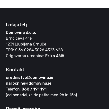
Izdajatelj
Domovina d.o.o.
Brnčičeva 41e
1231 Ljubljana Črnuče
TRR: SI56 0284 3026 4323 628
Odgovorna urednica:
Erika Ašič
Kontakt
urednistvo@domovina.je
narocnine@domovina.je
Telefon:
068 / 191 191
(od ponedeljka do petka med 9h in 15h)
Pogoji uporabe