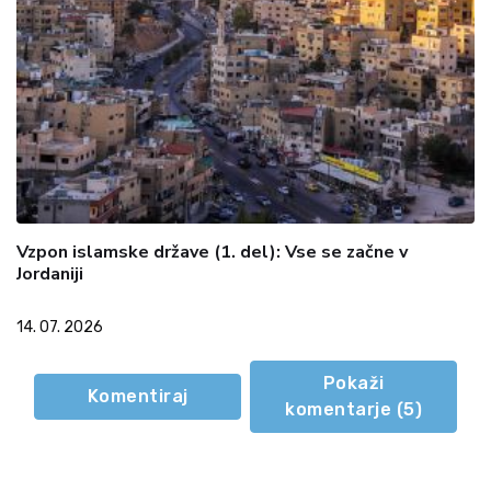
Vzpon islamske države (1. del): Vse se začne v
Jordaniji
14. 07. 2026
Pokaži
Komentiraj
komentarje (
5
)