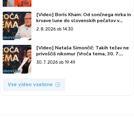
[Video] Boris Kham: Od sončnega mrka in
krvave lune do slovenskih pečatov v
vesolju (Vroča tema, 2. 8. 2026)
2. 8. 2026 ob 14:30
[Video] Nataša Simončič: Takih težav ne
privoščiš nikomur (Vroča tema, 30. 7.
2026)
30. 7. 2026 ob 19:49
Vse video vsebine