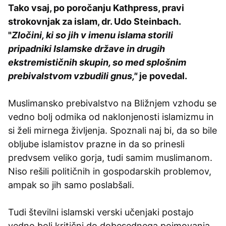
Tako vsaj, po poročanju Kathpress, pravi
strokovnjak za islam, dr. Udo Steinbach.
"
Zločini, ki so jih v imenu islama storili
pripadniki Islamske države in drugih
ekstremističnih skupin, so med splošnim
prebivalstvom vzbudili gnus,"
je povedal.
Muslimansko prebivalstvo na Bližnjem vzhodu se
vedno bolj odmika od naklonjenosti islamizmu in
si želi mirnega življenja. Spoznali naj bi, da so bile
obljube islamistov prazne in da so prinesli
predvsem veliko gorja, tudi samim muslimanom.
Niso rešili političnih in gospodarskih problemov,
ampak so jih samo poslabšali.
Tudi številni islamski verski učenjaki postajo
vedno bolj kritični do dobesednega pojmovanja