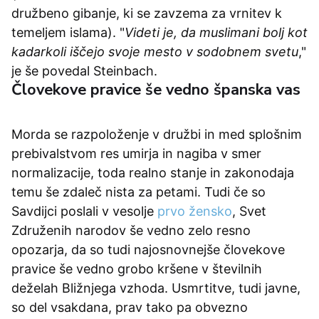
družbeno gibanje, ki se zavzema za vrnitev k
temeljem islama). "
Videti je, da muslimani bolj kot
kadarkoli iščejo svoje mesto v sodobnem svetu
,"
je še povedal Steinbach.
Človekove pravice še vedno španska vas
Morda se razpoloženje v družbi in med splošnim
prebivalstvom res umirja in nagiba v smer
normalizacije, toda realno stanje in zakonodaja
temu še zdaleč nista za petami. Tudi če so
Savdijci poslali v vesolje
prvo žensko
, Svet
Združenih narodov še vedno zelo resno
opozarja, da so tudi najosnovnejše človekove
pravice še vedno grobo kršene v številnih
deželah Bližnjega vzhoda. Usmrtitve, tudi javne,
so del vsakdana, prav tako pa obvezno