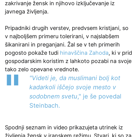
zakrivanje žensk in njihovo izključevanje iz
javnega življenja.
Pripadniki drugih verstev, predvsem kristjani, so
v najboljšem primeru tolerirani, v najslabšem
šikanirani in preganjani. Žal se v teh primerih
pogosto pokaže tudi
hinavščina Zahoda
, ki v prid
gospodarskim koristim z lahkoto pozabi na svoje
tako zelo opevane vrednote.
"Videti je, da muslimani bolj kot
kadarkoli iščejo svoje mesto v
sodobnem svetu
," je še povedal
Steinbach.
Spodnji seznam in video prikazujeta utrinek iz
življenja žensk v iranskem režimu. Stvari, ki so za