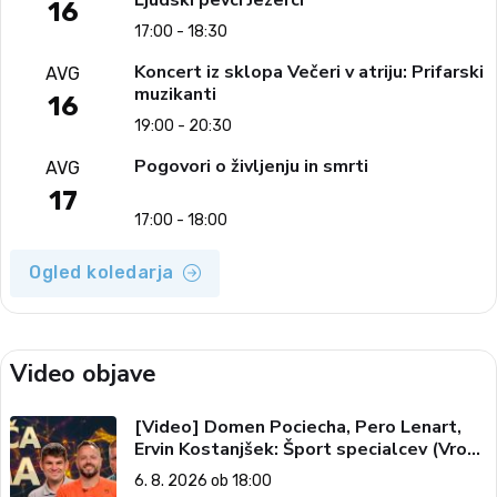
Ljudski pevci Jezerci
16
17:00 - 18:30
Koncert iz sklopa Večeri v atriju: Prifarski
AVG
muzikanti
16
19:00 - 20:30
Pogovori o življenju in smrti
AVG
17
17:00 - 18:00
Ogled koledarja
Video objave
[Video] Domen Pociecha, Pero Lenart,
Ervin Kostanjšek: Šport specialcev (Vroča
tema, 6. 8. 2026)
6. 8. 2026 ob 18:00