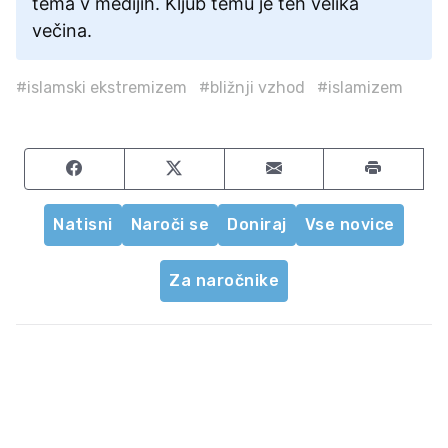
tema v medijih. Kljub temu je teh velika
večina.
#islamski ekstremizem
#bližnji vzhod
#islamizem
Share on Facebook
Share on Twitter
Share by email
Natisni
Naroči se
Doniraj
Vse novice
Za naročnike