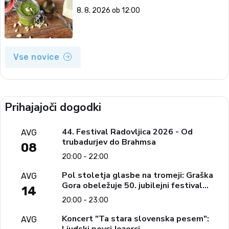
8. 8. 2026 ob 12:00
Vse novice
Prihajajoči dogodki
44. Festival Radovljica 2026 - Od
AVG
trubadurjev do Brahmsa
08
20:00 - 22:00
Pol stoletja glasbe na tromeji: Graška
AVG
Gora obeležuje 50. jubilejni festival
14
narodno-zabavne glasbe
20:00 - 23:00
Koncert "Ta stara slovenska pesem":
AVG