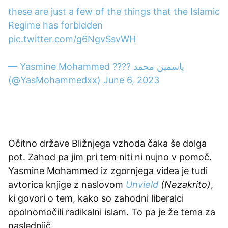
these are just a few of the things that the Islamic
Regime has forbidden
pic.twitter.com/g6NgvSsvWH
— Yasmine Mohammed ???? ياسمين محمد
(@YasMohammedxx)
June 6, 2023
Očitno države Bližnjega vzhoda čaka še dolga
pot. Zahod pa jim pri tem niti ni nujno v pomoč.
Yasmine Mohammed iz zgornjega videa je tudi
avtorica knjige z naslovom
Unvield
(Nezakrito)
,
ki govori o tem, kako so zahodni liberalci
opolnomočili radikalni islam. To pa
je že tema za
naslednjič.