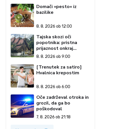
Domači »pesto« iz
bazilike
8. 8. 2026 ob 12:00
Tajska skozi oči
popotnika: pristna
prijaznost onkraj
razglednic (1. del)
8. 8. 2026 ob 9:00
[Trenutek za satiro]
Hvalnica krepostim
8. 8. 2026 ob 6:00
Oče zadrževal otroka in
grozil, da ga bo
poškodoval
7. 8. 2026 ob 21:18