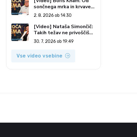
[Video] Boris Kham: Od
sončnega mrka in krvave
lune do slovenskih
2. 8. 2026 ob 14:30
pečatov v vesolju (Vroča
tema, 2. 8. 2026)
[Video] Nataša Simončič:
Takih težav ne privoščiš
nikomur (Vroča tema, 30.
30. 7. 2026 ob 19:49
7. 2026)
Vse video vsebine