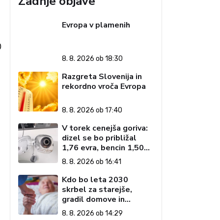
Zadnje objave
Evropa v plamenih
0
8. 8. 2026 ob 18:30
Razgreta Slovenija in
rekordno vroča Evropa
8. 8. 2026 ob 17:40
V torek cenejša goriva:
dizel se bo približal
1,76 evra, bencin 1,50
evra
8. 8. 2026 ob 16:41
Kdo bo leta 2030
skrbel za starejše,
gradil domove in
zagotavljal javne
8. 8. 2026 ob 14:29
storitve?