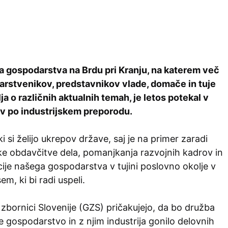
 gospodarstva na Brdu pri Kranju, na katerem več
rstvenikov, predstavnikov vlade, domače in tuje
lja o različnih aktualnih temah, je letos potekal v
v po industrijskem preporodu.
 si želijo ukrepov države, saj je na primer zaradi
oke obdavčitve dela, pomanjkanja razvojnih kadrov in
ije našega gospodarstva v tujini poslovno okolje v
em, ki bi radi uspeli.
bornici Slovenije (GZS) pričakujejo, da bo družba
e gospodarstvo in z njim industrija gonilo delovnih