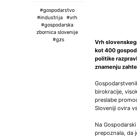
#gospodarstvo
#industrija
#vrh
#gospodarska
zbornica slovenije
#gzs
Vrh slovenskega
kot 400 gospoda
politike razprav
znamenju zahte
Gospodarstveniki
birokracije, vis
preslabe promoc
Sloveniji ovira vs
Na Gospodarski z
prepoznala, da j