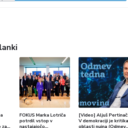
lanki
ga
FOKUS Marka Lotriča
[Video] Aljuš Pertinač
potrdil vstop v
V demokraciji je kritik
e za
nastajajočo
oblasti nujna (Odmev