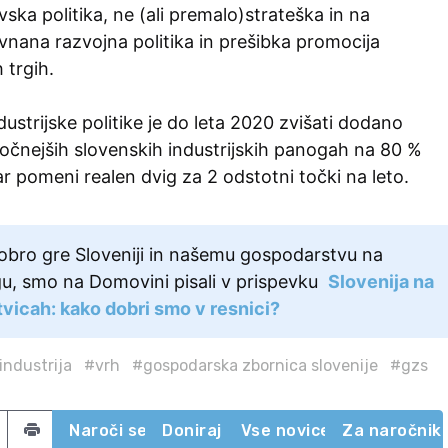
ska politika, ne (ali premalo)strateška in na
vnana razvojna politika in prešibka promocija
h trgih.
dustrijske politike je do leta 2020 zvišati dodano
očnejših slovenskih industrijskih panogah na 80 %
r pomeni realen dvig za 2 odstotni točki na leto.
obro gre Sloveniji in našemu gospodarstvu na
u, smo na Domovini pisali v prispevku
Slovenija na
tvicah: kako dobri smo v resnici?
industrija
#vrh
#gospodarska zbornica slovenije
#gzs
acebook
 on Twitter
Share by email
Naroči se
Doniraj
Vse novice
Za naročnik