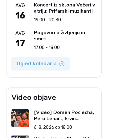
Koncert iz sklopa Večeri v
AVG
atriju: Prifarski muzikanti
16
19:00 - 20:30
Pogovori o življenju in
AVG
smrti
17
17:00 - 18:00
Ogled koledarja
Video objave
[Video] Domen Pociecha,
Pero Lenart, Ervin
Kostanjšek: Šport
6. 8. 2026 ob 18:00
specialcev (Vroča tema, 6.
8. 2026)