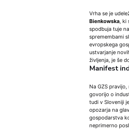
Vrha se je udele
Bienkowska
, ki
spodbuja tuje na
spremembami slo
evropskega gosp
ustvarjanje novi
življenja, je še d
Manifest ind
Na GZS pravijo, 
govorijo o indus
tudi v Sloveniji 
opozarja na glav
gospodarstva kot
neprimerno poslo