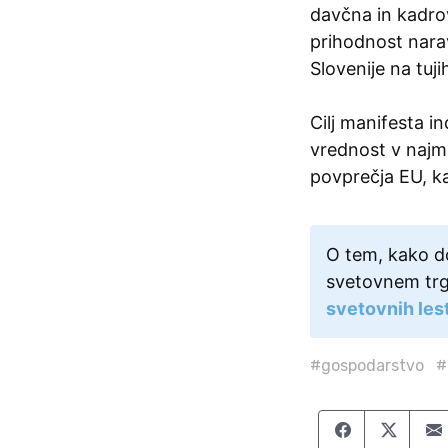
davčna in kadrov
prihodnost nara
Slovenije na tuji
Cilj manifesta in
vrednost v najm
povprečja EU, ka
O tem, kako d
svetovnem trg
svetovnih les
#gospodarstvo
#
Share on F
Share