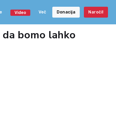
e
Več
Donacija
Naroči!
Video
e, da bomo lahko