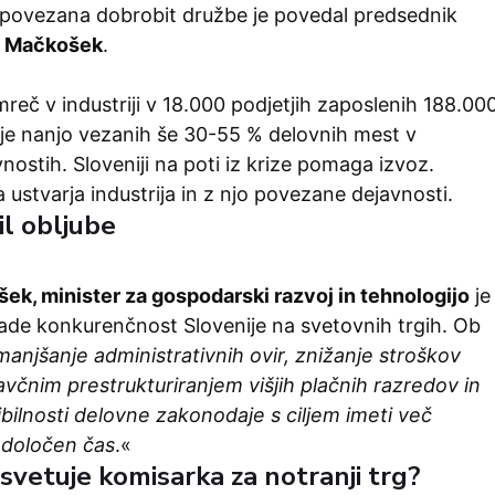
e povezana dobrobit družbe je povedal predsednik
n Mačkošek
.
amreč v industriji v 18.000 podjetjih zaposlenih 188.00
a je nanjo vezanih še 30-55 % delovnih mest v
vnostih. Sloveniji na poti iz krize pomaga izvoz.
 ustvarja industrija in z njo povezane dejavnosti.
il obljube
ek, minister za gospodarski razvoj in tehnologijo
je
j vlade konkurenčnost Slovenije na svetovnih trgih. Ob
manjšanje administrativnih ovir, znižanje stroškov
avčnim prestrukturiranjem višjih plačnih razredov in
bilnosti delovne zakonodaje s ciljem imeti več
edoločen čas
.«
i svetuje komisarka za notranji trg?