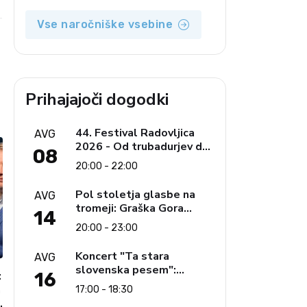
Vse naročniške vsebine
Prihajajoči dogodki
44. Festival Radovljica
AVG
2026 - Od trubadurjev do
08
Brahmsa
20:00 - 22:00
Pol stoletja glasbe na
AVG
tromeji: Graška Gora
14
obeležuje 50. jubilejni
20:00 - 23:00
festival narodno-zabavne
glasbe
Koncert "Ta stara
AVG
slovenska pesem":
16
:
Ljudski pevci Jezerci
a
17:00 - 18:30