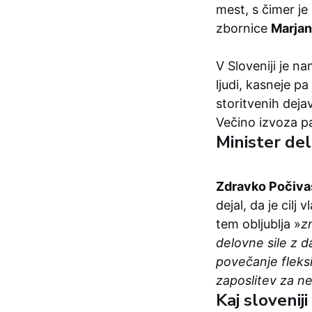
mest, s čimer j
zbornice
Marja
V Sloveniji je n
ljudi, kasneje p
storitvenih deja
Večino izvoza pa
Minister del
Zdravko Počivaš
dejal, da je cil
tem obljublja »
z
delovne sile z d
povečanje fleksi
zaposlitev za n
Kaj slovenij