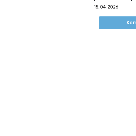
izboljšanje poslo
15. 04. 2026
okolja
Kom