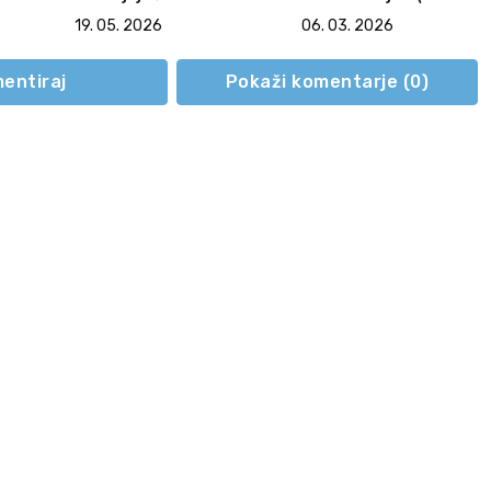
vnega
desnosredinsko
tedna, 6. 3. 2026)
19. 05. 2026
06. 03. 2026
koalicijo
entiraj
Pokaži komentarje (
0
)