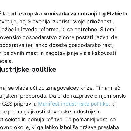
žila tudi evropska
komisarka za notranji trg Elzbieta
 svetuje, naj Slovenija izkoristi svoje priložnosti,
ložbe in izvede reforme, ki so potrebne. S temi
vensko gospodarstvo zmore postati razviti del
odarstva ter lahko doseže gospodarsko rast,
h delovnih mest in zagotavljanje višje kakovosti
odala.
ustrijske politike
naj se vlada uči od zmagovalcev krize. Ti namreč
trijskem preporodu. Da bi do razprave o njem prišlo
je GZS pripravila
Manifest industrijske politike
, ki
ne pomanjkljivosti slovenske industrije in
 celote in ponuja rešitve. Te pomankljivosti so
vno okolje, ki ga lahko izboljša država,preslaba