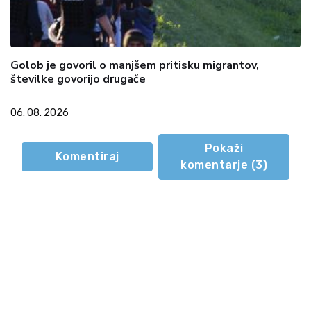
Golob je govoril o manjšem pritisku migrantov,
številke govorijo drugače
06. 08. 2026
Pokaži
Komentiraj
komentarje (
3
)