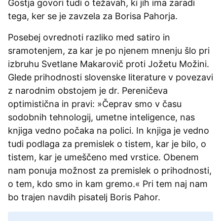
Gostja govori tudi o težavah, ki jih ima zaradi
tega, ker se je zavzela za Borisa Pahorja.
Posebej ovrednoti razliko med satiro in
sramotenjem, za kar je po njenem mnenju šlo pri
izbruhu Svetlane Makarovič proti Jožetu Možini.
Glede prihodnosti slovenske literature v povezavi
z narodnim obstojem je dr. Pereničeva
optimistična in pravi: »Čeprav smo v času
sodobnih tehnologij, umetne inteligence, nas
knjiga vedno počaka na polici. In knjiga je vedno
tudi podlaga za premislek o tistem, kar je bilo, o
tistem, kar je umeščeno med vrstice. Obenem
nam ponuja možnost za premislek o prihodnosti,
o tem, kdo smo in kam gremo.« Pri tem naj nam
bo trajen navdih pisatelj Boris Pahor.