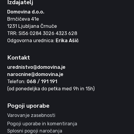
Izdajatelj
Domovina d.o.o.
Brnčičeva 41e
1231 Ljubljana Črnuče
TRR: SI56 0284 3026 4323 628
Odgovorna urednica:
Erika Ašič
Kontakt
urednistvo@domovina.je
narocnine@domovina.je
Telefon:
068 / 191 191
(od ponedeljka do petka med 9h in 15h)
Pogoji uporabe
Varovanje zasebnosti
Pogoji uporabe in komentiranja
Splosni pogoji naročanja