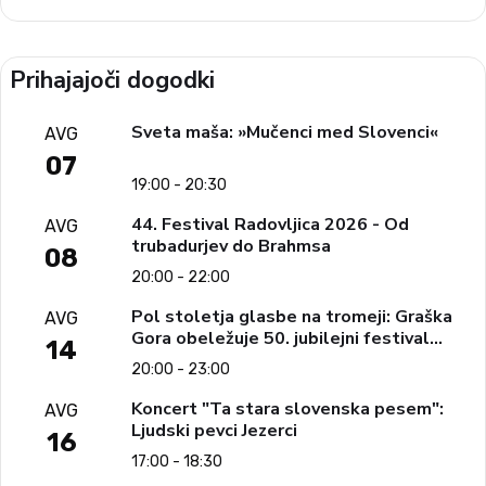
Prihajajoči dogodki
Sveta maša: »Mučenci med Slovenci«
AVG
07
19:00 - 20:30
44. Festival Radovljica 2026 - Od
AVG
trubadurjev do Brahmsa
08
20:00 - 22:00
Pol stoletja glasbe na tromeji: Graška
AVG
Gora obeležuje 50. jubilejni festival
14
narodno-zabavne glasbe
20:00 - 23:00
Koncert "Ta stara slovenska pesem":
AVG
Ljudski pevci Jezerci
16
17:00 - 18:30