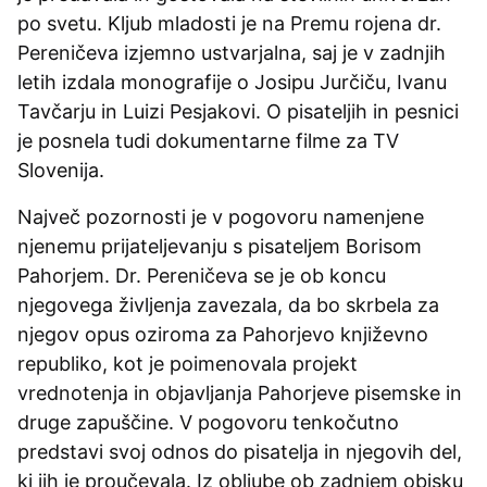
po svetu. Kljub mladosti je na Premu rojena dr.
Pereničeva izjemno ustvarjalna, saj je v zadnjih
letih izdala monografije o Josipu Jurčiču, Ivanu
Tavčarju in Luizi Pesjakovi. O pisateljih in pesnici
je posnela tudi dokumentarne filme za TV
Slovenija.
Največ pozornosti je v pogovoru namenjene
njenemu prijateljevanju s pisateljem Borisom
Pahorjem. Dr. Pereničeva se je ob koncu
njegovega življenja zavezala, da bo skrbela za
njegov opus oziroma za Pahorjevo književno
republiko, kot je poimenovala projekt
vrednotenja in objavljanja Pahorjeve pisemske in
druge zapuščine. V pogovoru tenkočutno
predstavi svoj odnos do pisatelja in njegovih del,
ki jih je proučevala. Iz obljube ob zadnjem obisku