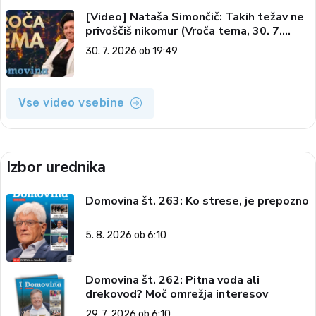
[Video] Nataša Simončič: Takih težav ne
privoščiš nikomur (Vroča tema, 30. 7.
2026)
30. 7. 2026 ob 19:49
Vse video vsebine
Izbor urednika
Domovina št. 263: Ko strese, je prepozno
5. 8. 2026 ob 6:10
Domovina št. 262: Pitna voda ali
drekovod? Moč omrežja interesov
29. 7. 2026 ob 6:10