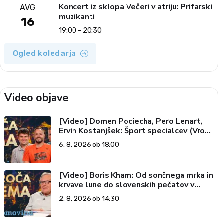
Koncert iz sklopa Večeri v atriju: Prifarski
AVG
muzikanti
16
19:00 - 20:30
Ogled koledarja
Video objave
[Video] Domen Pociecha, Pero Lenart,
Ervin Kostanjšek: Šport specialcev (Vroča
tema, 6. 8. 2026)
6. 8. 2026 ob 18:00
[Video] Boris Kham: Od sončnega mrka in
krvave lune do slovenskih pečatov v
vesolju (Vroča tema, 2. 8. 2026)
2. 8. 2026 ob 14:30