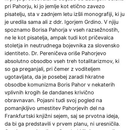
pri Pahorju, ki jo jemlje kot etično zavezo
pisatelju, sta v zadnjem letu izšli monografiji, ki ju
je uredila sama ali z ddr. Igorjem Grdino. V njiju
spoznamo Borisa Pahorja v vseh razsežnostih,
ne le kot pisatelja, ampak tudi kot pričevalca
stoletja in neutrudnega bojevnika za slovensko
identiteto. Dr. Pereničeva oriše Pahorjevo
absolutno obsodbo vseh treh totalitarizmov, ki
so ga preganjali, pri čemer z voditeljem
ugotavljata, da je posebej zaradi hkratne
obsodbe komunizma Boris Pahor v nekaterih
vplivnih krogih še dandanes krivično
obravnavan. Pojasni tudi svoj pogled na
pomanjkljivo umestitev Pahorjevih del na
Frankfurtski knjižni sejem, saj se prvotna ideja,
da bi ga predstavili v prvem planu, ni uresničila.