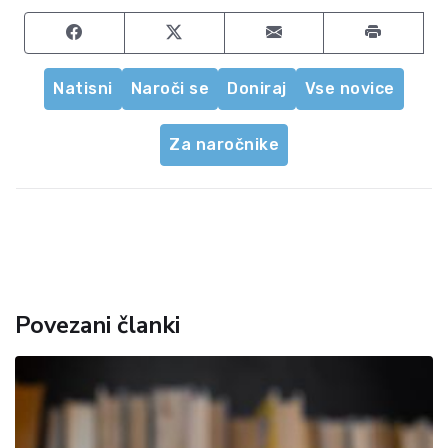
Share on Facebook
Share on Twitter
Share by email
Natisni
Naroči se
Doniraj
Vse novice
Za naročnike
Povezani članki