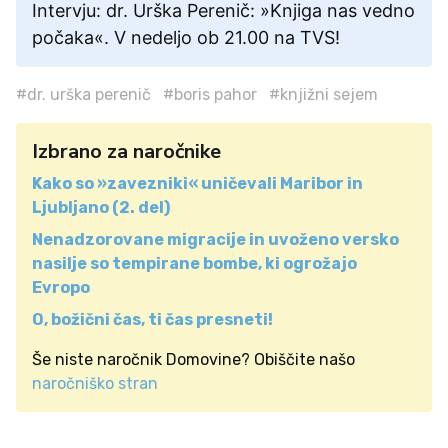
Intervju: dr. Urška Perenič: »Knjiga nas vedno
počaka«. V nedeljo ob 21.00 na TVS!
#dr. urška perenič
#boris pahor
#knjižni sejem
Izbrano za naročnike
Kako so »zavezniki« uničevali Maribor in
Ljubljano (2. del)
Nenadzorovane migracije in uvoženo versko
nasilje so tempirane bombe, ki ogrožajo
Evropo
O, božični čas, ti čas presneti!
Še niste naročnik Domovine? Obiščite našo
naročniško stran