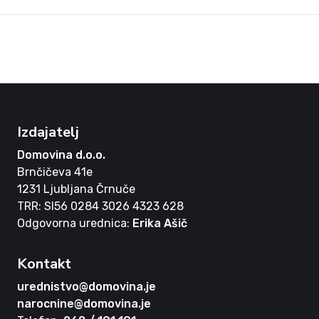
Izdajatelj
Domovina d.o.o.
Brnčičeva 41e
1231 Ljubljana Črnuče
TRR: SI56 0284 3026 4323 628
Odgovorna urednica:
Erika Ašič
Kontakt
urednistvo@domovina.je
narocnine@domovina.je