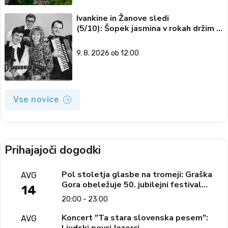
Ivankine in Žanove sledi
(5/10): Šopek jasmina v rokah držim …
9. 8. 2026 ob 12:00
Vse novice
Prihajajoči dogodki
Pol stoletja glasbe na tromeji: Graška
AVG
Gora obeležuje 50. jubilejni festival
14
narodno-zabavne glasbe
20:00 - 23:00
Koncert "Ta stara slovenska pesem":
AVG
Ljudski pevci Jezerci