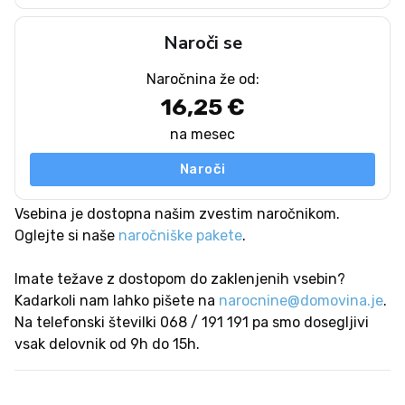
Naroči se
Naročnina že od:
16,25 €
na mesec
Naroči
Vsebina je dostopna našim zvestim naročnikom.
Oglejte si naše
naročniške pakete
.
Imate težave z dostopom do zaklenjenih vsebin?
Kadarkoli nam lahko pišete na
narocnine@domovina.je
.
Na telefonski številki 068 / 191 191 pa smo dosegljivi
vsak delovnik od 9h do 15h.