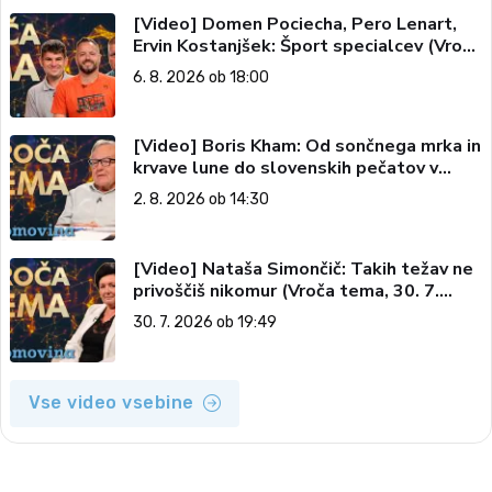
[Video] Domen Pociecha, Pero Lenart,
Ervin Kostanjšek: Šport specialcev (Vroča
tema, 6. 8. 2026)
6. 8. 2026 ob 18:00
[Video] Boris Kham: Od sončnega mrka in
krvave lune do slovenskih pečatov v
vesolju (Vroča tema, 2. 8. 2026)
2. 8. 2026 ob 14:30
[Video] Nataša Simončič: Takih težav ne
privoščiš nikomur (Vroča tema, 30. 7.
2026)
30. 7. 2026 ob 19:49
Vse video vsebine