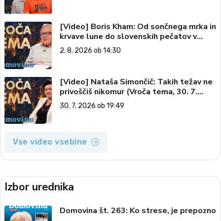
[Video] Boris Kham: Od sončnega mrka in
krvave lune do slovenskih pečatov v
vesolju (Vroča tema, 2. 8. 2026)
2. 8. 2026 ob 14:30
[Video] Nataša Simončič: Takih težav ne
privoščiš nikomur (Vroča tema, 30. 7.
2026)
30. 7. 2026 ob 19:49
Vse video vsebine
Izbor urednika
Domovina št. 263: Ko strese, je prepozno