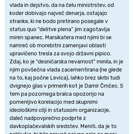
vlada in dejstvo, da na čelu ministrstev, od
koder dobivajo največ denarja, ostajajo
stranke, ki ne bodo pretirano posegale v
status quo "delitve plena" jim zagotavlja
miren spanec. Marsikatera med njimi bi se
namreč ob morebitni zamenjavi oblasti
upravičeno tresla za svojo državni pipico.
Zdaj, ko je "desničarska nevarnost" minila, in je
njim povšečna vlada zacementirana (ne glede
na to, kaj počne Levica), lahko brez skrbi tudi
dvignejo glas v primerih kot je Damir Črnčec. S
tem pa pozornega bralca opozorijo na
pomenljivo korelacijo med skupnimi
ideološkimi cilji in statusom organizacije,
daleč nadpovprečno podprte z
davkoplačevalskih sredstev. Meniti, da je to