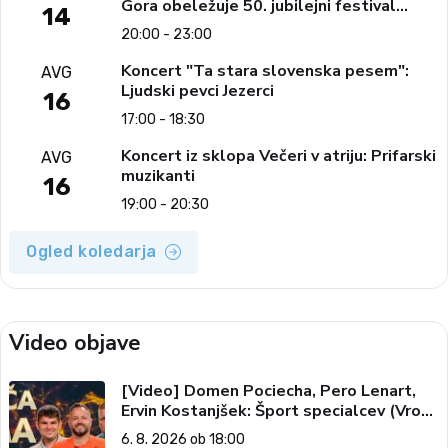
Gora obeležuje 50. jubilejni festival
14
narodno-zabavne glasbe
20:00 - 23:00
Koncert "Ta stara slovenska pesem":
AVG
Ljudski pevci Jezerci
16
17:00 - 18:30
Koncert iz sklopa Večeri v atriju: Prifarski
AVG
muzikanti
16
19:00 - 20:30
Ogled koledarja
Video objave
[Video] Domen Pociecha, Pero Lenart,
Ervin Kostanjšek: Šport specialcev (Vroča
tema, 6. 8. 2026)
6. 8. 2026 ob 18:00