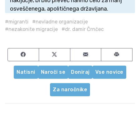
naključje, bi bilo preveč naivno celo za manj
osveščenega, apolitičnega državljana.
#migranti
#nevladne organizacije
#nezakonite migracije
#dr. damir Črnčec
Share on Facebook
Share on Twitter
Share by email
Natisni
Naroči se
Doniraj
Vse novice
Za naročnike