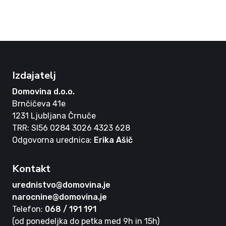
Izdajatelj
Domovina d.o.o.
Brnčičeva 41e
1231 Ljubljana Črnuče
TRR: SI56 0284 3026 4323 628
Odgovorna urednica:
Erika Ašič
Kontakt
urednistvo@domovina.je
narocnine@domovina.je
Telefon:
068 / 191 191
(od ponedeljka do petka med 9h in 15h)