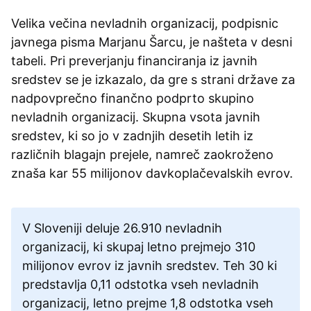
Velika večina nevladnih organizacij, podpisnic
javnega pisma Marjanu Šarcu, je našteta v desni
tabeli. Pri preverjanju financiranja iz javnih
sredstev se je izkazalo, da gre s strani države za
nadpovprečno finančno podprto skupino
nevladnih organizacij. Skupna vsota javnih
sredstev, ki so jo v zadnjih desetih letih iz
različnih blagajn prejele, namreč zaokroženo
znaša kar 55 milijonov davkoplačevalskih evrov.
V Sloveniji deluje 26.910 nevladnih
organizacij, ki skupaj letno prejmejo 310
milijonov evrov iz javnih sredstev. Teh 30 ki
predstavlja 0,11 odstotka vseh nevladnih
organizacij, letno prejme 1,8 odstotka vseh