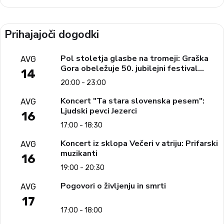
Prihajajoči dogodki
Pol stoletja glasbe na tromeji: Graška
AVG
Gora obeležuje 50. jubilejni festival
14
narodno-zabavne glasbe
20:00 - 23:00
Koncert "Ta stara slovenska pesem":
AVG
Ljudski pevci Jezerci
16
17:00 - 18:30
Koncert iz sklopa Večeri v atriju: Prifarski
AVG
muzikanti
16
19:00 - 20:30
Pogovori o življenju in smrti
AVG
17
17:00 - 18:00