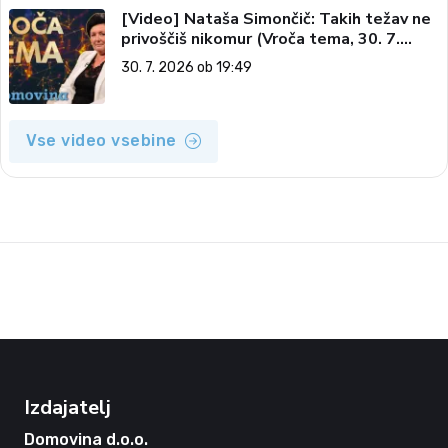
[Video] Nataša Simončič: Takih težav ne
privoščiš nikomur (Vroča tema, 30. 7.
2026)
30. 7. 2026 ob 19:49
Vse video vsebine
Izdajatelj
Domovina d.o.o.