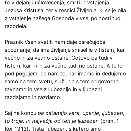
to v dejanju učlovečenja, smrti in vstajenja
Jezusa Kristusa, ter v resnici Življenja, ki se je bila
z vstajenje našega Gospoda v vsej polnosti tudi
razodela.
Praznik Vseh svetih nam daje osrečujoče
spoznanje, da ima življenje smisel le v tistem, kar
večno in za vedno ostane. Gotovo pa tudi v
tistem, kar ni in za večno tudi ne ostane. A to le
pod pogojem, da nam to, kar imamo in dedujemo
samo na tem svetu, služi, da s tem odgovorno
ravnamo in vse z ljubeznijo in v ljubezni
razdajamo in razdamo.
Saj na koncu
pa ostanejo vera, upanje, ljubezen,
to troje. In največja od teh je ljubezen
(prim. 1
Kor 13,13). Tista ljubezen, s katero smo