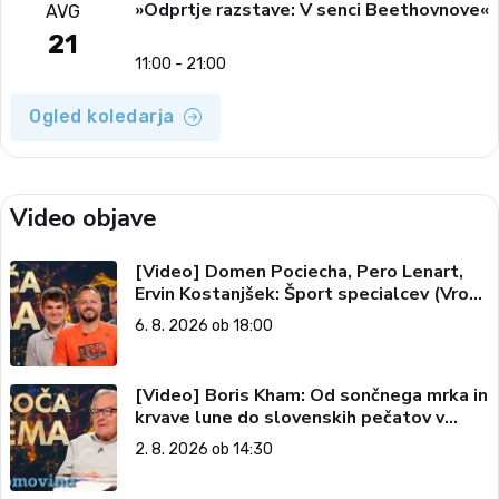
»Odprtje razstave: V senci Beethovnove«
AVG
21
11:00 - 21:00
Ogled koledarja
Video objave
[Video] Domen Pociecha, Pero Lenart,
Ervin Kostanjšek: Šport specialcev (Vroča
tema, 6. 8. 2026)
6. 8. 2026 ob 18:00
[Video] Boris Kham: Od sončnega mrka in
krvave lune do slovenskih pečatov v
vesolju (Vroča tema, 2. 8. 2026)
2. 8. 2026 ob 14:30