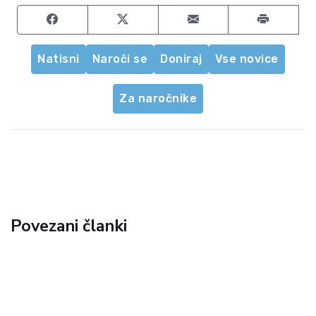
Share on Facebook
Share on Twitter
Share by email
Natisni
Naroči se
Doniraj
Vse novice
Za naročnike
Povezani članki