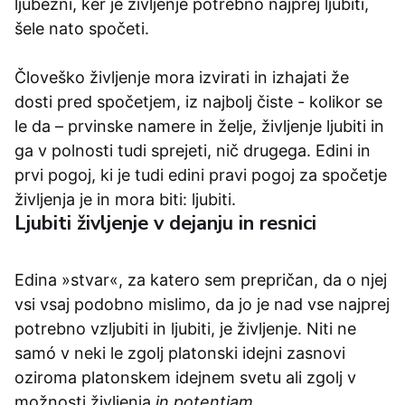
ljubezni, ker je življenje potrebno najprej ljubiti,
šele nato spočeti.
Človeško življenje mora izvirati in izhajati že
dosti pred spočetjem, iz najbolj čiste - kolikor se
le da – prvinske namere in želje, življenje ljubiti in
ga v polnosti tudi sprejeti, nič drugega. Edini in
prvi pogoj, ki je tudi edini pravi pogoj za spočetje
življenja je in mora biti: ljubiti.
Ljubiti življenje v dejanju in resnici
Edina »stvar«, za katero sem prepričan, da o njej
vsi vsaj podobno mislimo, da jo je nad vse najprej
potrebno vzljubiti in ljubiti, je življenje. Niti ne
samó v neki le zgolj platonski idejni zasnovi
oziroma platonskem idejnem svetu ali zgolj v
možnosti življenja
in potentiam.