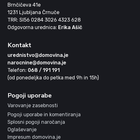
Brnčičeva 41e
1231 Ljubljana Črnuče
TRR: SI56 0284 3026 4323 628
Odgovorna urednica:
Erika Ašič
Kontakt
urednistvo@domovina.je
narocnine@domovina.je
Telefon:
068 / 191 191
(od ponedeljka do petka med 9h in 15h)
Pogoji uporabe
Varovanje zasebnosti
Pogoji uporabe in komentiranja
Splosni pogoji naročanja
Oglaševanje
Impresum domovina.je