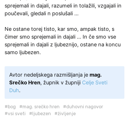
sprejemali in dajali, razumeli in tolažili, vzgajali in
poučevali, gledali n poslušali ...
Ne ostane torej tisto, kar smo, ampak tisto, s
čimer smo sprejemali in dajali ... In če smo vse
sprejemali in dajali z ljubeznijo, ostane na koncu
samo ljubezen.
Avtor nedeljskega razmišljanja je
mag.
Srečko Hren
, župnik v župniji
Celje Sveti
Duh
.
#bog
#mag. srečko hren
#duhovni nagovor
#vsi sveti
#ljubezen
#življenje