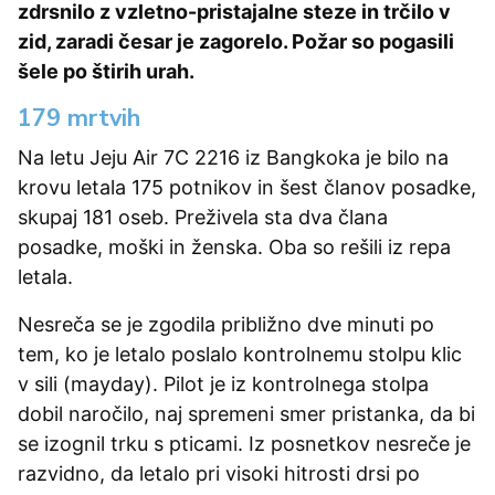
zdrsnilo z vzletno-pristajalne steze in trčilo v
zid, zaradi česar je zagorelo. Požar so pogasili
šele po štirih urah.
179 mrtvih
Na letu Jeju Air 7C 2216 iz Bangkoka je bilo na
krovu letala 175 potnikov in šest članov posadke,
skupaj 181 oseb. Preživela sta dva člana
posadke, moški in ženska. Oba so rešili iz repa
letala.
Nesreča se je zgodila približno dve minuti po
tem, ko je letalo poslalo kontrolnemu stolpu klic
v sili (mayday). Pilot je iz kontrolnega stolpa
dobil naročilo, naj spremeni smer pristanka, da bi
se izognil trku s pticami. Iz posnetkov nesreče je
razvidno, da letalo pri visoki hitrosti drsi po