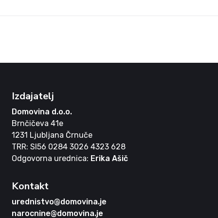
Izdajatelj
Domovina d.o.o.
Brnčičeva 41e
1231 Ljubljana Črnuče
TRR: SI56 0284 3026 4323 628
Odgovorna urednica:
Erika Ašič
Kontakt
urednistvo@domovina.je
narocnine@domovina.je