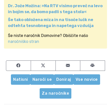
Dr. Jože Možina: »Na RTV visimo preveč na levo
in bojim se, da bomo padli s tega stola«
Še tako obložena miza in na tisoče lučk ne
odtehta tesnobnega in napetega vzdušja
Še niste naročnik Domovine? Obiščite našo
naročniško stran
Share on Facebook
Share on Twitter
Share by email
Natisni
Naroči se
Doniraj
Vse novice
Za naročnike