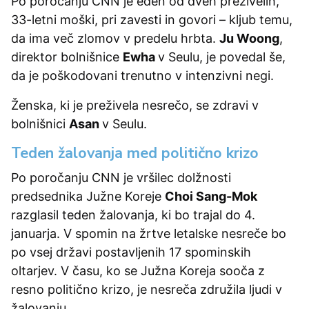
Po poročanju CNN je eden od dveh preživelih,
33-letni moški, pri zavesti in govori – kljub temu,
da ima več zlomov v predelu hrbta.
Ju Woong
,
direktor bolnišnice
Ewha
v Seulu, je povedal še,
da je poškodovani trenutno v intenzivni negi.
Ženska, ki je preživela nesrečo, se zdravi v
bolnišnici
Asan
v Seulu.
Teden žalovanja med politično krizo
Po poročanju CNN je vršilec dolžnosti
predsednika Južne Koreje
Choi Sang-Mok
razglasil teden žalovanja, ki bo trajal do 4.
januarja. V spomin na žrtve letalske nesreče bo
po vsej državi postavljenih 17 spominskih
oltarjev. V času, ko se Južna Koreja sooča z
resno politično krizo, je nesreča združila ljudi v
žalovanju.