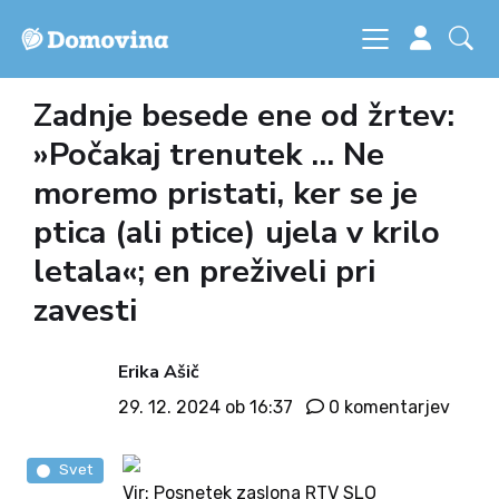
Zadnje besede ene od žrtev:
»Počakaj trenutek ... Ne
moremo pristati, ker se je
ptica (ali ptice) ujela v krilo
letala«; en preživeli pri
zavesti
Erika Ašič
29. 12. 2024 ob 16:37
0 komentarjev
Svet
Vir: Posnetek zaslona RTV SLO