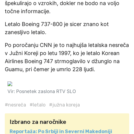
špekulirajo o vzrokih, dokler ne bodo na voljo
točne informacije.
Letalo Boeing 737-800 je sicer znano kot
zanesljivo letalo.
Po poročanju CNN je to najhujša letalska nesreča
v Južni Koreji po letu 1997, ko je letalo Korean
Airlines Boeing 747 strmoglavilo v džunglo na
Guamu, pri čemer je umrlo 228 ljudi.
Vir: Posnetek zaslona RTV SLO
#nesreča
#letalo
#južna koreja
Izbrano za naročnike
Reportaža: Po Srbiji in Severni Makedoniji