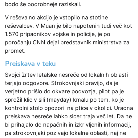
bodo še podrobneje raziskali.
V reševalno akcijo je vstopilo na stotine
reševalcev. V Muan je bilo napotenih tudi več kot
1.570 pripadnikov vojske in policije, je po
poročanju CNN dejal predstavnik ministrstva za
promet.
Preiskava v teku
Svojci žrtev letalske nesreče od lokalnih oblasti
terjajo odgovore. Strokovnjaki pravijo, da je
verjetno prišlo do okvare podvozja, pilot pa je
sprožil klic v sili (mayday) kmalu po tem, ko je
kontrolni stolp opozoril na ptice v okolici. Uradna
preiskava nesreče lahko sicer traja več let. Da ne
bi prihajalo do napačnih in izkrivljenih informacij,
pa strokovnjaki pozivajo lokalne oblasti, naj ne