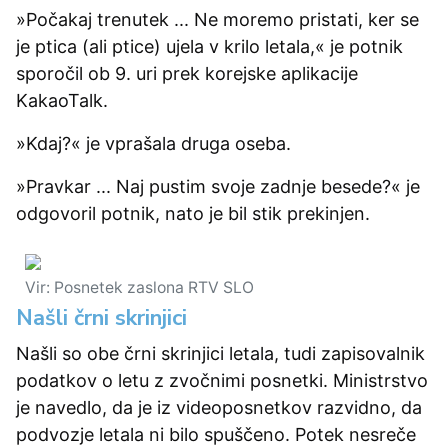
»Počakaj trenutek ... Ne moremo pristati, ker se
je ptica (ali ptice) ujela v krilo letala,« je potnik
sporočil ob 9. uri prek korejske aplikacije
KakaoTalk.
»Kdaj?« je vprašala druga oseba.
»Pravkar ... Naj pustim svoje zadnje besede?« je
odgovoril potnik, nato je bil stik prekinjen.
Vir: Posnetek zaslona RTV SLO
Našli črni skrinjici
Našli so obe črni skrinjici letala, tudi zapisovalnik
podatkov o letu z zvočnimi posnetki. Ministrstvo
je navedlo, da je iz videoposnetkov razvidno, da
podvozje letala ni bilo spuščeno. Potek nesreče