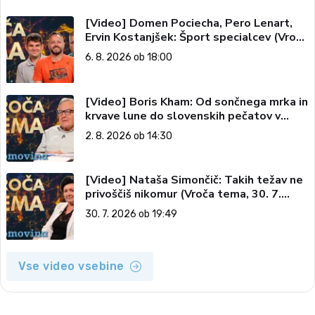
[Video] Domen Pociecha, Pero Lenart,
Ervin Kostanjšek: Šport specialcev (Vroča
tema, 6. 8. 2026)
6. 8. 2026 ob 18:00
[Video] Boris Kham: Od sončnega mrka in
krvave lune do slovenskih pečatov v
vesolju (Vroča tema, 2. 8. 2026)
2. 8. 2026 ob 14:30
[Video] Nataša Simončič: Takih težav ne
privoščiš nikomur (Vroča tema, 30. 7.
2026)
30. 7. 2026 ob 19:49
Vse video vsebine