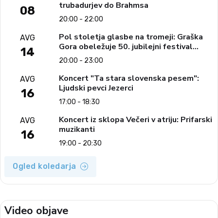
trubadurjev do Brahmsa
08
20:00 - 22:00
Pol stoletja glasbe na tromeji: Graška
AVG
Gora obeležuje 50. jubilejni festival
14
narodno-zabavne glasbe
20:00 - 23:00
Koncert "Ta stara slovenska pesem":
AVG
Ljudski pevci Jezerci
16
17:00 - 18:30
Koncert iz sklopa Večeri v atriju: Prifarski
AVG
muzikanti
16
19:00 - 20:30
Ogled koledarja
Video objave