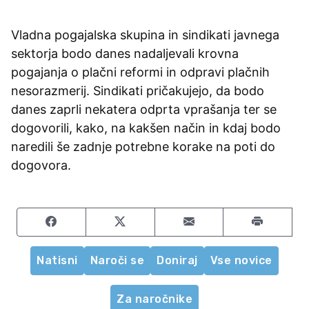
Vladna pogajalska skupina in sindikati javnega
sektorja bodo danes nadaljevali krovna
pogajanja o plačni reformi in odpravi plačnih
nesorazmerij. Sindikati pričakujejo, da bodo
danes zaprli nekatera odprta vprašanja ter se
dogovorili, kako, na kakšen način in kdaj bodo
naredili še zadnje potrebne korake na poti do
dogovora.
Share on Facebook
Share on Twitter
Share by email
Natisni
Naroči se
Doniraj
Vse novice
Za naročnike