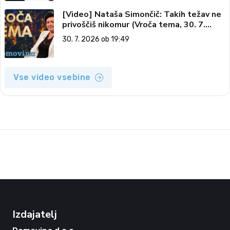
[Video] Nataša Simončič: Takih težav ne
privoščiš nikomur (Vroča tema, 30. 7.
2026)
30. 7. 2026 ob 19:49
Vse video vsebine
Izdajatelj