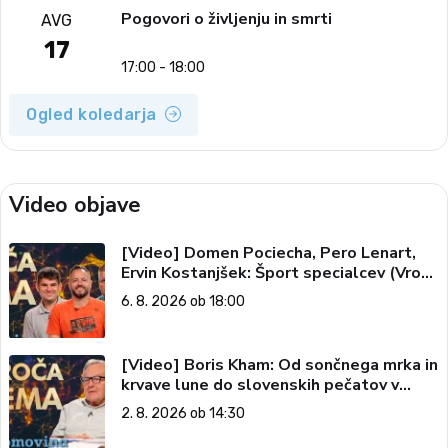
Pogovori o življenju in smrti
AVG
17
17:00 - 18:00
Ogled koledarja
Video objave
[Video] Domen Pociecha, Pero Lenart,
Ervin Kostanjšek: Šport specialcev (Vroča
tema, 6. 8. 2026)
6. 8. 2026 ob 18:00
[Video] Boris Kham: Od sončnega mrka in
krvave lune do slovenskih pečatov v
vesolju (Vroča tema, 2. 8. 2026)
2. 8. 2026 ob 14:30