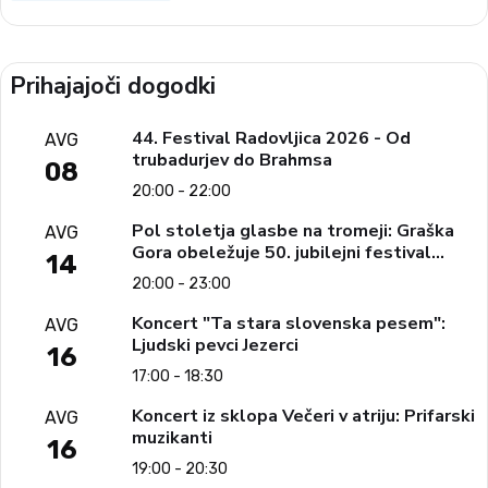
Prihajajoči dogodki
44. Festival Radovljica 2026 - Od
AVG
trubadurjev do Brahmsa
08
20:00 - 22:00
Pol stoletja glasbe na tromeji: Graška
AVG
Gora obeležuje 50. jubilejni festival
14
narodno-zabavne glasbe
20:00 - 23:00
Koncert "Ta stara slovenska pesem":
AVG
Ljudski pevci Jezerci
16
17:00 - 18:30
Koncert iz sklopa Večeri v atriju: Prifarski
AVG
muzikanti
16
19:00 - 20:30