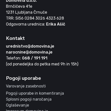
Domovina d.o.o.
Brnčičeva 41e
1231 Ljubljana Črnuče
TRR: SI56 0284 3026 4323 628
Odgovorna urednica:
Erika Ašič
Kontakt
urednistvo@domovina.je
narocnine@domovina.je
Telefon:
068 / 191 191
(od ponedeljka do petka med 9h in 15h)
Pogoji uporabe
Varovanje zasebnosti
Pogoji uporabe in komentiranja
Splosni pogoji naročanja
Oglaševanje