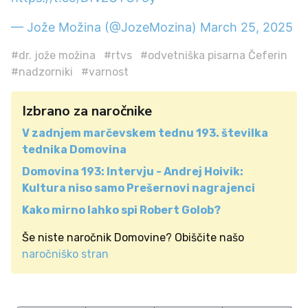
— Jože Možina (@JozeMozina)
March 25, 2025
#dr. jože možina
#rtvs
#odvetniška pisarna Čeferin
#nadzorniki
#varnost
Izbrano za naročnike
V zadnjem marčevskem tednu 193. številka
tednika Domovina
Domovina 193: Intervju - Andrej Hoivik:
Kultura niso samo Prešernovi nagrajenci
Kako mirno lahko spi Robert Golob?
Še niste naročnik Domovine? Obiščite našo
naročniško stran