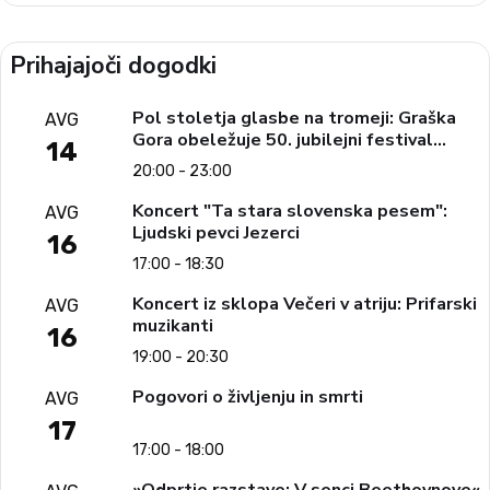
Prihajajoči dogodki
Pol stoletja glasbe na tromeji: Graška
AVG
Gora obeležuje 50. jubilejni festival
14
narodno-zabavne glasbe
20:00 - 23:00
Koncert "Ta stara slovenska pesem":
AVG
Ljudski pevci Jezerci
16
17:00 - 18:30
Koncert iz sklopa Večeri v atriju: Prifarski
AVG
muzikanti
16
19:00 - 20:30
Pogovori o življenju in smrti
AVG
17
17:00 - 18:00