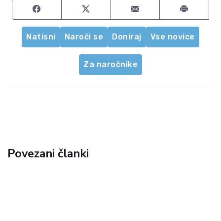
Share on Facebook
Share on Twitter
Share by email
Natisni
Naroči se
Doniraj
Vse novice
Za naročnike
Povezani članki