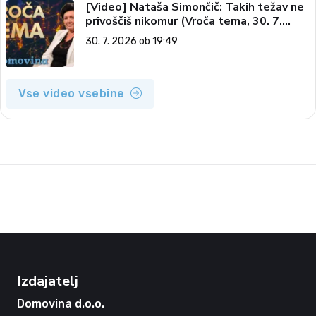
[Video] Nataša Simončič: Takih težav ne
privoščiš nikomur (Vroča tema, 30. 7.
2026)
30. 7. 2026 ob 19:49
Vse video vsebine
Izdajatelj
Domovina d.o.o.