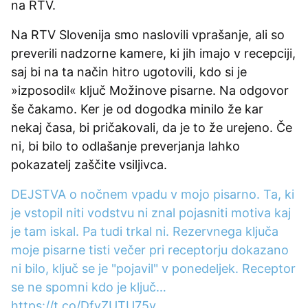
na RTV.
Na RTV Slovenija smo naslovili vprašanje, ali so
preverili nadzorne kamere, ki jih imajo v recepciji,
saj bi na ta način hitro ugotovili, kdo si je
»izposodil« ključ Možinove pisarne. Na odgovor
še čakamo. Ker je od dogodka minilo že kar
nekaj časa, bi pričakovali, da je to že urejeno. Če
ni, bi bilo to odlašanje preverjanja lahko
pokazatelj zaščite vsiljivca.
DEJSTVA o nočnem vpadu v mojo pisarno. Ta, ki
je vstopil niti vodstvu ni znal pojasniti motiva kaj
je tam iskal. Pa tudi trkal ni. Rezervnega ključa
moje pisarne tisti večer pri receptorju dokazano
ni bilo, ključ se je "pojavil" v ponedeljek. Receptor
se ne spomni kdo je ključ…
https://t.co/DfvZUTU75y