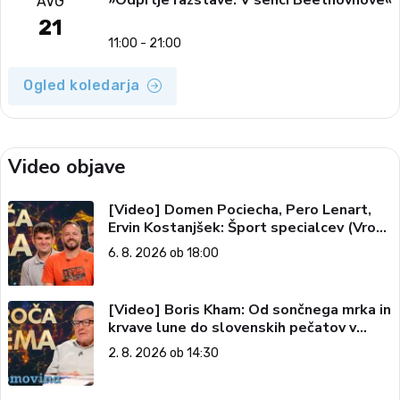
»Odprtje razstave: V senci Beethovnove«
AVG
21
11:00 - 21:00
Ogled koledarja
Video objave
[Video] Domen Pociecha, Pero Lenart,
Ervin Kostanjšek: Šport specialcev (Vroča
tema, 6. 8. 2026)
6. 8. 2026 ob 18:00
[Video] Boris Kham: Od sončnega mrka in
krvave lune do slovenskih pečatov v
vesolju (Vroča tema, 2. 8. 2026)
2. 8. 2026 ob 14:30