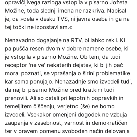
opravičljivega razloga vstopila v pisarno Jožeta
Možine, toda slednji imena ne razkriva. Napisal
je, da »dela v desku TVS, ni javna oseba in ga na
tej točki ne izpostavljam.«
Nenavadno dogajanje na RTV, bi lahko rekli. Ki
pa pušča resen dvom v dobre namene osebe, ki
je vstopila v pisarno Možine. Ob tem, da tudi
receptor 'ne ve' nekaterih dejstev, ki bi jih pač
moral poznati, se vprašanja o širini problematike
kar sama ponujajo. Nenazadnje smo izvedeli tudi,
da naj bi pisarno Možine pred kratkim tudi
prenovili. Ali so ostali pri lepotnih popravkih in
temeljitem čiščenju, verjetno (še) ne bomo
izvedeli. Vsekakor omenjeni dogodek ne vzbuja
zaupanja v zasebnost, varnost in demokratičen
ter v pravem pomenu svoboden način delovanja