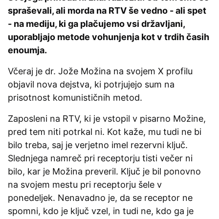
spraševali, ali morda na RTV še vedno - ali spet
- na mediju, ki ga plačujemo vsi državljani,
uporabljajo metode vohunjenja kot v trdih časih
enoumja.
Včeraj je dr. Jože Možina na svojem X profilu
objavil nova dejstva, ki potrjujejo sum na
prisotnost komunističnih metod.
Zaposleni na RTV, ki je vstopil v pisarno Možine,
pred tem niti potrkal ni. Kot kaže, mu tudi ne bi
bilo treba, saj je verjetno imel rezervni ključ.
Slednjega namreč pri receptorju tisti večer ni
bilo, kar je Možina preveril. Ključ je bil ponovno
na svojem mestu pri receptorju šele v
ponedeljek. Nenavadno je, da se receptor ne
spomni, kdo je ključ vzel, in tudi ne, kdo ga je