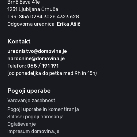
Brnčičeva 41e
1231 Ljubljana Črnuče
TRR: SI56 0284 3026 4323 628
Odgovorna urednica:
Erika Ašič
Kontakt
urednistvo@domovina.je
narocnine@domovina.je
Telefon:
068 / 191 191
(od ponedeljka do petka med 9h in 15h)
Pogoji uporabe
Varovanje zasebnosti
Pogoji uporabe in komentiranja
Splosni pogoji naročanja
Oglaševanje
Impresum domovina.je