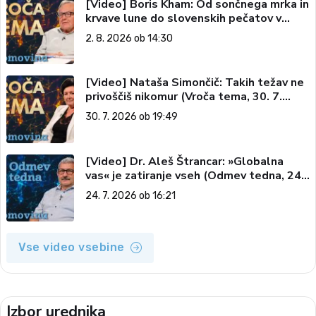
[Video] Boris Kham: Od sončnega mrka in
krvave lune do slovenskih pečatov v
vesolju (Vroča tema, 2. 8. 2026)
2. 8. 2026 ob 14:30
[Video] Nataša Simončič: Takih težav ne
privoščiš nikomur (Vroča tema, 30. 7.
2026)
30. 7. 2026 ob 19:49
[Video] Dr. Aleš Štrancar: »Globalna
vas« je zatiranje vseh (Odmev tedna, 24.
7. 2026)
24. 7. 2026 ob 16:21
Vse video vsebine
Izbor urednika