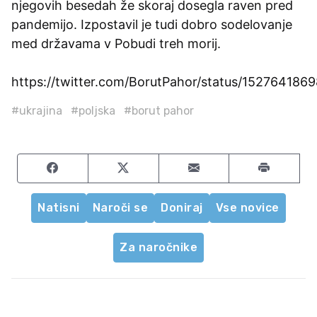
njegovih besedah že skoraj dosegla raven pred
pandemijo. Izpostavil je tudi dobro sodelovanje
med državama v Pobudi treh morij.
https://twitter.com/BorutPahor/status/15276418
#ukrajina
#poljska
#borut pahor
Share on Facebook
Share on Twitter
Share by email
Natisni
Naroči se
Doniraj
Vse novice
Za naročnike