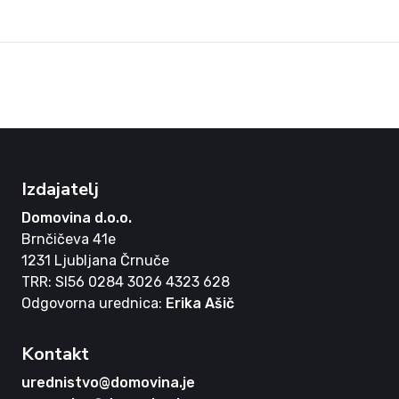
Izdajatelj
Domovina d.o.o.
Brnčičeva 41e
1231 Ljubljana Črnuče
TRR: SI56 0284 3026 4323 628
Odgovorna urednica:
Erika Ašič
Kontakt
urednistvo@domovina.je