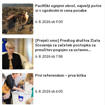
Pacifiški ognjeni obroč, največji potre
si v zgodovini in cena pozabe
6. 8. 2026 ob 9:00
[Prejeli smo] Predlog društva Zlata
Slovenija za začetek postopka za
preučitev pogojev za ustavno
obtožbo predsednice Republike
6. 8. 2026 ob 7:58
Slovenije
Prvi referendum – prva bitka
6. 8. 2026 ob 6:00