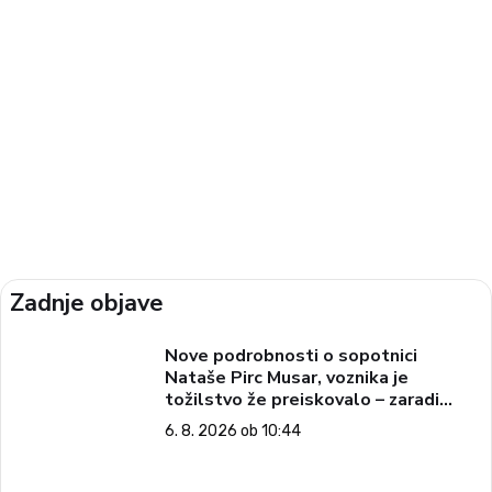
Zadnje objave
Nove podrobnosti o sopotnici
Nataše Pirc Musar, voznika je
tožilstvo že preiskovalo – zaradi
trgovine z drogami
6. 8. 2026 ob 10:44