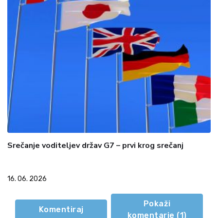
Srečanje voditeljev držav G7 – prvi krog srečanj
16. 06. 2026
Pokaži
Komentiraj
komentarje (
1
)