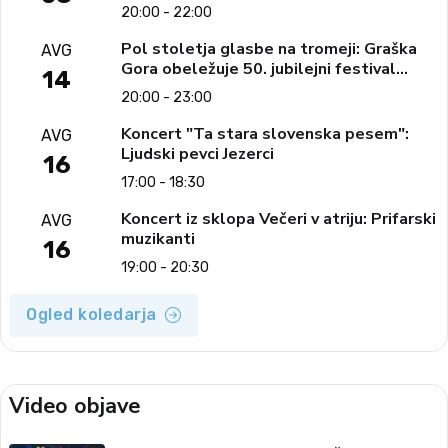
20:00 - 22:00
Pol stoletja glasbe na tromeji: Graška
AVG
Gora obeležuje 50. jubilejni festival
14
narodno-zabavne glasbe
20:00 - 23:00
Koncert "Ta stara slovenska pesem":
AVG
Ljudski pevci Jezerci
16
17:00 - 18:30
Koncert iz sklopa Večeri v atriju: Prifarski
AVG
muzikanti
16
19:00 - 20:30
Ogled koledarja
Video objave