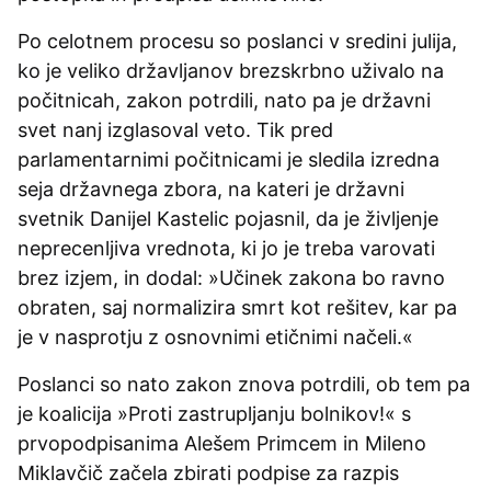
Po celotnem procesu so poslanci v sredini julija,
ko je veliko državljanov brezskrbno uživalo na
počitnicah, zakon potrdili, nato pa je državni
svet nanj izglasoval veto. Tik pred
parlamentarnimi počitnicami je sledila izredna
seja državnega zbora, na kateri je državni
svetnik Danijel Kastelic pojasnil, da je življenje
neprecenljiva vrednota, ki jo je treba varovati
brez izjem, in dodal: »Učinek zakona bo ravno
obraten, saj normalizira smrt kot rešitev, kar pa
je v nasprotju z osnovnimi etičnimi načeli.«
Poslanci so nato zakon znova potrdili, ob tem pa
je koalicija »Proti zastrupljanju bolnikov!« s
prvopodpisanima Alešem Primcem in Mileno
Miklavčič začela zbirati podpise za razpis