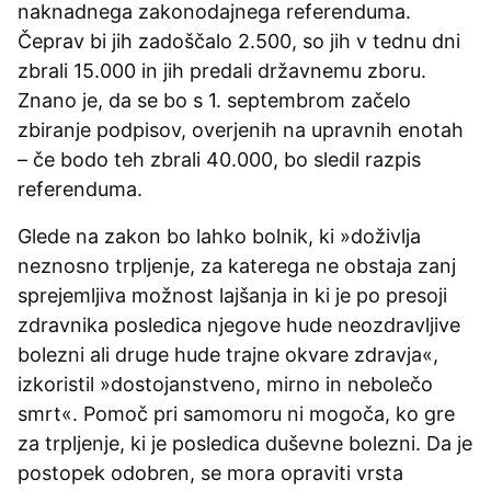
naknadnega zakonodajnega referenduma.
Čeprav bi jih zadoščalo 2.500, so jih v tednu dni
zbrali 15.000 in jih predali državnemu zboru.
Znano je, da se bo s 1. septembrom začelo
zbiranje podpisov, overjenih na upravnih enotah
– če bodo teh zbrali 40.000, bo sledil razpis
referenduma.
Glede na zakon bo lahko bolnik, ki »doživlja
neznosno trpljenje, za katerega ne obstaja zanj
sprejemljiva možnost lajšanja in ki je po presoji
zdravnika posledica njegove hude neozdravljive
bolezni ali druge hude trajne okvare zdravja«,
izkoristil »dostojanstveno, mirno in nebolečo
smrt«. Pomoč pri samomoru ni mogoča, ko gre
za trpljenje, ki je posledica duševne bolezni. Da je
postopek odobren, se mora opraviti vrsta