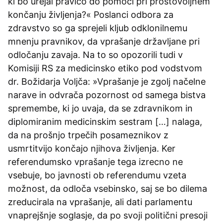
ki bo urejal pravico do pomoči pri prostovoljnem
končanju življenja?« Poslanci odbora za
zdravstvo so ga sprejeli kljub odklonilnemu
mnenju pravnikov, da vprašanje državljane pri
odločanju zavaja. Na to so opozorili tudi v
Komisiji RS za medicinsko etiko pod vodstvom
dr. Božidarja Voljča: »Vprašanje je zgolj načelne
narave in odvrača pozornost od samega bistva
spremembe, ki jo uvaja, da se zdravnikom in
diplomiranim medicinskim sestram […] nalaga,
da na prošnjo trpečih posameznikov z
usmrtitvijo končajo njihova življenja. Ker
referendumsko vprašanje tega izrecno ne
vsebuje, bo javnosti ob referendumu vzeta
možnost, da odloča vsebinsko, saj se bo dilema
zreducirala na vprašanje, ali dati parlamentu
vnaprejšnje soglasje, da po svoji politični presoji