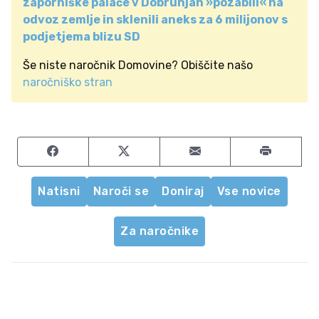
zaporniške palače v Dobrunjah »pozabili« na
odvoz zemlje in sklenili aneks za 6 milijonov s
podjetjema blizu SD
Še niste naročnik Domovine? Obiščite našo
naročniško stran
Share on Facebook
Share on Twitter
Share by email
Natisni
Naroči se
Doniraj
Vse novice
Za naročnike