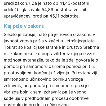
uredi zakon.« Za je nato ob 41,43-odstotni
udeležbi glasovalo 54,89 odstotka volilnih
upravičencev, proti pa 45,11 odstotka.
Kaj piše v zakonu
Sledilo je zatišje, nato pa je novica o zakonu v
javnost znova prišla v začetku letošnjega leta.
Tokrat so koalicijske stranke in društvo Srebrna
nit zakon nekoliko popravili ter iz njega izvzeli
možnost evtanazije, tako da je zdaj govora le o
pomoči pri samomoru oziroma pomoči pri t. i.
prostovoljnem končanju življenja. Pri evtanaziji
smrtonosno učinkovino bolniku vbrizga
zdravnik, pri pomoči pri samomoru pa si jo
vbrizga bolnik sam, zdravnik pa še vedno
sodeluje v predhodnem procesu odobritve
postopka in predpisa učinkovine.