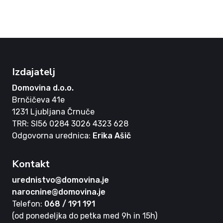
Izdajatelj
Domovina d.o.o.
Brnčičeva 41e
1231 Ljubljana Črnuče
TRR: SI56 0284 3026 4323 628
Odgovorna urednica:
Erika Ašič
Kontakt
urednistvo@domovina.je
narocnine@domovina.je
Telefon:
068 / 191 191
(od ponedeljka do petka med 9h in 15h)