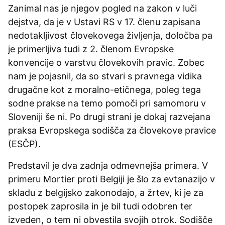
Zanimal nas je njegov pogled na zakon v luči
dejstva, da je v Ustavi RS v 17. členu zapisana
nedotakljivost človekovega življenja, določba pa
je primerljiva tudi z 2. členom Evropske
konvencije o varstvu človekovih pravic. Zobec
nam je pojasnil, da so stvari s pravnega vidika
drugačne kot z moralno-etičnega, poleg tega
sodne prakse na temo pomoči pri samomoru v
Sloveniji še ni. Po drugi strani je dokaj razvejana
praksa Evropskega sodišča za človekove pravice
(ESČP).
Predstavil je dva zadnja odmevnejša primera. V
primeru Mortier proti Belgiji je šlo za evtanazijo v
skladu z belgijsko zakonodajo, a žrtev, ki je za
postopek zaprosila in je bil tudi odobren ter
izveden, o tem ni obvestila svojih otrok. Sodišče