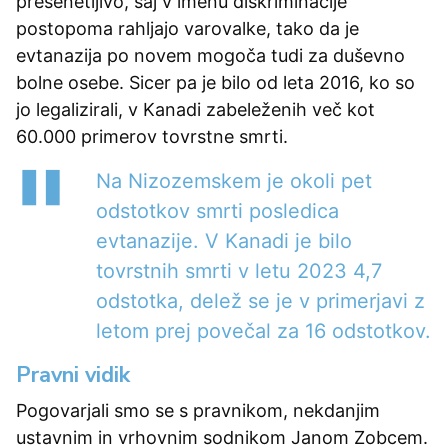
presenetljivo, saj v imenu diskriminacije
postopoma rahljajo varovalke, tako da je
evtanazija po novem mogoča tudi za duševno
bolne osebe. Sicer pa je bilo od leta 2016, ko so
jo legalizirali, v Kanadi zabeleženih več kot
60.000 primerov tovrstne smrti.
Na Nizozemskem je okoli pet
odstotkov smrti posledica
evtanazije. V Kanadi je bilo
tovrstnih smrti v letu 2023 4,7
odstotka, delež se je v primerjavi z
letom prej povečal za 16 odstotkov.
Pravni vidik
Pogovarjali smo se s pravnikom, nekdanjim
ustavnim in vrhovnim sodnikom Janom Zobcem.