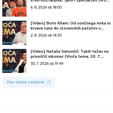
Ervin Kostanjšek: Šport specialcev (Vroča
tema, 6. 8. 2026)
6. 8. 2026 ob 18:00
[Video] Boris Kham: Od sončnega mrka in
krvave lune do slovenskih pečatov v
vesolju (Vroča tema, 2. 8. 2026)
2. 8. 2026 ob 14:30
[Video] Nataša Simončič: Takih težav ne
privoščiš nikomur (Vroča tema, 30. 7.
2026)
30. 7. 2026 ob 19:49
Vse video vsebine