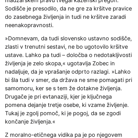
madžarskem pravu tvegal kazenski pregon.
Sodišče je presodilo, da ne gre za kršitve pravice
do zasebnega življenja in tudi ne kršitve zaradi
neenakopravnosti.
»Domnevam, da tudi slovensko ustavno sodišče,
zlasti v trenutni sestavi, ne bo ugotovilo kršitve
ustave. Lahko pa tudi – določba o nedotakljivosti
življenja je zelo skopa,« ugotavlja Zobec in
nadaljuje, da je vprašanje odprto razlagi. »Lahko
bi šla tudi v smer, da država ne sme pomagati pri
samomoru, ker se s tem že dotakne življenja.
Drugače je pri evtanaziji, kjer je ključnega
pomena dejanje tretje osebe, ki vzame življenje.
Tukaj je zgolj pomoč, ki je pogoj, da se zgodi
končanje življenja.«
Z moralno-etičnega vidika pa je po njegovem