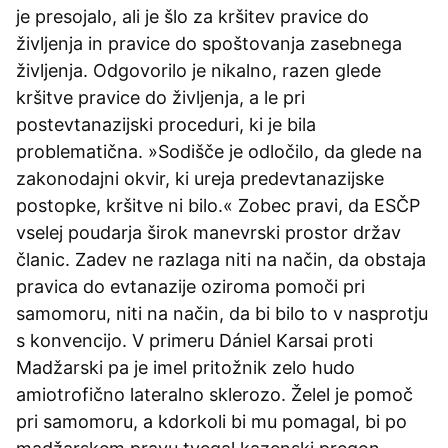
je presojalo, ali je šlo za kršitev pravice do
življenja in pravice do spoštovanja zasebnega
življenja. Odgovorilo je nikalno, razen glede
kršitve pravice do življenja, a le pri
postevtanazijski proceduri, ki je bila
problematična. »Sodišče je odločilo, da glede na
zakonodajni okvir, ki ureja predevtanazijske
postopke, kršitve ni bilo.« Zobec pravi, da ESČP
vselej poudarja širok manevrski prostor držav
članic. Zadev ne razlaga niti na način, da obstaja
pravica do evtanazije oziroma pomoči pri
samomoru, niti na način, da bi bilo to v nasprotju
s konvencijo. V primeru Dániel Karsai proti
Madžarski pa je imel pritožnik zelo hudo
amiotrofično lateralno sklerozo. Želel je pomoč
pri samomoru, a kdorkoli bi mu pomagal, bi po