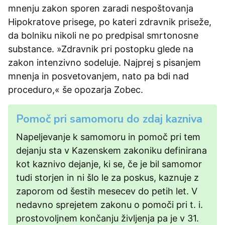
mnenju zakon sporen zaradi nespoštovanja
Hipokratove prisege, po kateri zdravnik priseže,
da bolniku nikoli ne po predpisal smrtonosne
substance. »Zdravnik pri postopku glede na
zakon intenzivno sodeluje. Najprej s pisanjem
mnenja in posvetovanjem, nato pa bdi nad
proceduro,« še opozarja Zobec.
Pomoč pri samomoru do zdaj kazniva
Napeljevanje k samomoru in pomoč pri tem
dejanju sta v Kazenskem zakoniku definirana
kot kaznivo dejanje, ki se, če je bil samomor
tudi storjen in ni šlo le za poskus, kaznuje z
zaporom od šestih mesecev do petih let. V
nedavno sprejetem zakonu o pomoči pri t. i.
prostovoljnem končanju življenja pa je v 31.