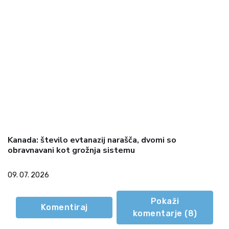
Kanada: število evtanazij narašča, dvomi so
obravnavani kot grožnja sistemu
09. 07. 2026
Pokaži
Komentiraj
komentarje (
8
)