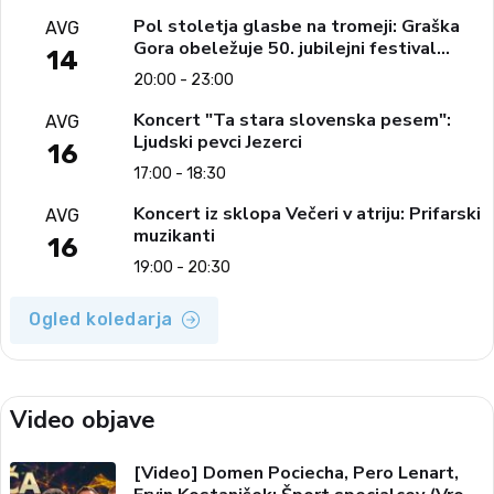
Pol stoletja glasbe na tromeji: Graška
AVG
Gora obeležuje 50. jubilejni festival
14
narodno-zabavne glasbe
20:00 - 23:00
Koncert "Ta stara slovenska pesem":
AVG
Ljudski pevci Jezerci
16
17:00 - 18:30
Koncert iz sklopa Večeri v atriju: Prifarski
AVG
muzikanti
16
19:00 - 20:30
Ogled koledarja
Video objave
[Video] Domen Pociecha, Pero Lenart,