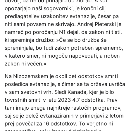
dovolj, da ne bo prihajalo do zlorab. A kot
opozarjajo naši sogovorniki, je končni cilj
predlagateljev uzakonitev evtanazije, česar pa
niti sami povsem ne skrivajo. Andrej Pleterski je
namreč po poročanju N1 dejal, da zakon ni tisti,
ki spreminja družbo: »Če se bo družba še
spreminjala, bo tudi zakon potreben sprememb,
v katero smer, ni mogoče napovedati, a noben
zakon ni večen.«
Na Nizozemskem je okoli pet odstotkov smrti
posledica evtanazije, s čimer se ta država uvršča
v sam svetovni vrh. Sledi Kanada, kjer je bilo
tovrstnih smrti v letu 2023 4,7 odstotka. Prav
tam imajo enega najhitreje rastočih programov,
saj se je delež evtanaziranih v primerjavi z letom
prej povečal za 16 odstotkov. To verjetno ni