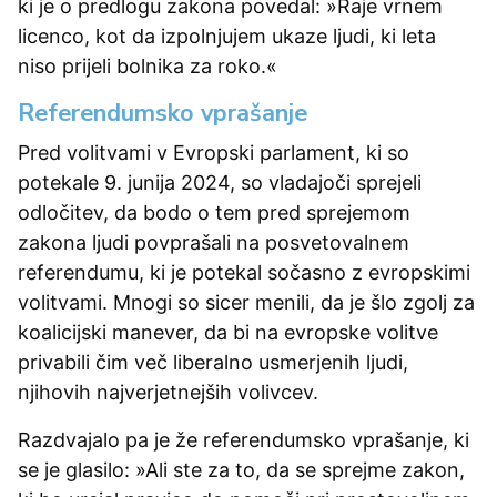
ki je o predlogu zakona povedal: »Raje vrnem
licenco, kot da izpolnjujem ukaze ljudi, ki leta
niso prijeli bolnika za roko.«
Referendumsko vprašanje
Pred volitvami v Evropski parlament, ki so
potekale 9. junija 2024, so vladajoči sprejeli
odločitev, da bodo o tem pred sprejemom
zakona ljudi povprašali na posvetovalnem
referendumu, ki je potekal sočasno z evropskimi
volitvami. Mnogi so sicer menili, da je šlo zgolj za
koalicijski manever, da bi na evropske volitve
privabili čim več liberalno usmerjenih ljudi,
njihovih najverjetnejših volivcev.
Razdvajalo pa je že referendumsko vprašanje, ki
se je glasilo: »Ali ste za to, da se sprejme zakon,