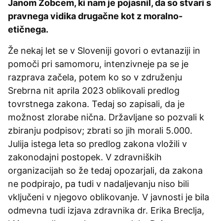
Janom Zobcem, ki nam je pojasnil, da so stvari s
pravnega vidika drugačne kot z moralno-
etičnega.
Že nekaj let se v Sloveniji govori o evtanaziji in
pomoči pri samomoru, intenzivneje pa se je
razprava začela, potem ko so v združenju
Srebrna nit aprila 2023 oblikovali predlog
tovrstnega zakona. Tedaj so zapisali, da je
možnost zlorabe nična. Državljane so pozvali k
zbiranju podpisov; zbrati so jih morali 5.000.
Julija istega leta so predlog zakona vložili v
zakonodajni postopek. V zdravniških
organizacijah so že tedaj opozarjali, da zakona
ne podpirajo, pa tudi v nadaljevanju niso bili
vključeni v njegovo oblikovanje. V javnosti je bila
odmevna tudi izjava zdravnika dr. Erika Breclja,