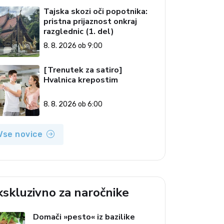
Tajska skozi oči popotnika:
pristna prijaznost onkraj
razglednic (1. del)
8. 8. 2026 ob 9:00
[Trenutek za satiro]
Hvalnica krepostim
8. 8. 2026 ob 6:00
Vse novice
kskluzivno za naročnike
Domači »pesto« iz bazilike