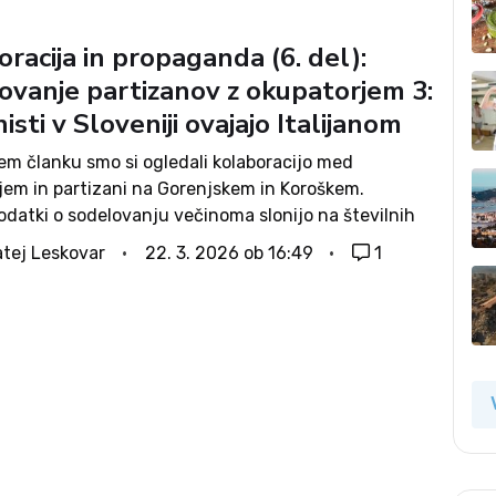
racija in propaganda (6. del):
ovanje partizanov z okupatorjem 3:
sti v Sloveniji ovajajo Italijanom
em članku smo si ogledali kolaboracijo med
jem in partizani na Gorenjskem in Koroškem.
odatki o sodelovanju večinoma slonijo na številnih
j neodvisnih pričevanjih, ki vsebinsko sovpadajo,
tej Leskovar
22. 3. 2026 ob 16:49
1
 znova pojavijo o tem tudi pomembni arhivski
i...