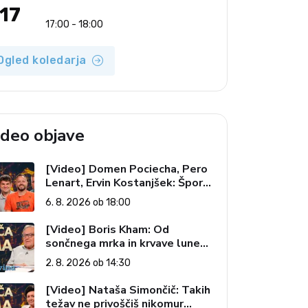
17
17:00 - 18:00
Ogled koledarja
ideo objave
[Video] Domen Pociecha, Pero
Lenart, Ervin Kostanjšek: Šport
specialcev (Vroča tema, 6. 8.
6. 8. 2026 ob 18:00
2026)
[Video] Boris Kham: Od
sončnega mrka in krvave lune
do slovenskih pečatov v vesolju
2. 8. 2026 ob 14:30
(Vroča tema, 2. 8. 2026)
[Video] Nataša Simončič: Takih
težav ne privoščiš nikomur