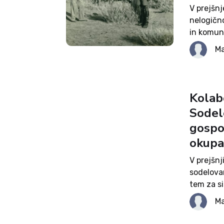
V prejšn
nelogično
in komuni
poročajo 
Ma
najzanesl
Kolabo
Sodel
gospod
okupa
V prejšn
sodelovan
tem za s
nasprotni
Ma
spretno o