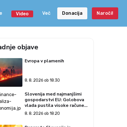
e
Več
Donacija
Naroči!
Video
adnje objave
Evropa v plamenih
8. 8. 2026 ob 18:30
Slovenija med najmanjšimi
gospodarstvi EU: Golobova
vlada pustila visoke račune
državi
8. 8. 2026 ob 18:20