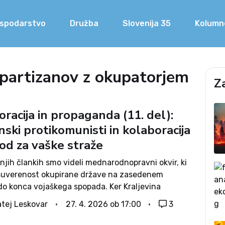
spodarstvo
Družba
Slovenija 35
Kolumn
partizanov z okupatorjem
Z
racija in propaganda (11. del):
ski protikomunisti in kolaboracija
od za vaške straže
jih člankih smo videli mednarodnopravni okvir, ki
suverenost okupirane države na zasedenem
do konca vojaškega spopada. Ker Kraljevina
ja ni propadla, ampak se je skupaj z zavezniki še
tej Leskovar
27. 4. 2026 ob 17:00
3
jevala proti okupatorju, je bila deležna
nopravnega varstva....