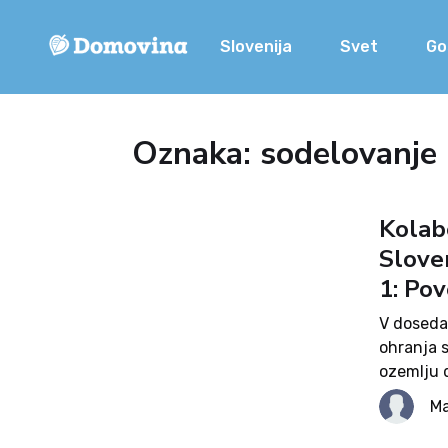
Slovenija
Svet
Go
Oznaka: sodelovanje 
Kolabo
Sloven
1: Pov
V dosedan
ohranja 
ozemlju 
Jugoslavi
Ma
naprej bo
mednarod