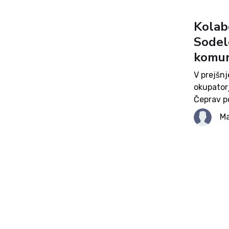
Kolabo
Sodel
komuni
V prejšnj
okupator
Čeprav p
med sebo
Ma
se vedno
dokument