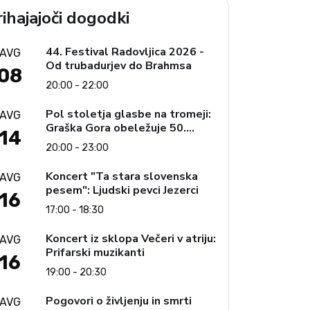
ihajajoči dogodki
44. Festival Radovljica 2026 -
AVG
Od trubadurjev do Brahmsa
08
20:00 - 22:00
Pol stoletja glasbe na tromeji:
AVG
Graška Gora obeležuje 50.
14
jubilejni festival narodno-
20:00 - 23:00
zabavne glasbe
Koncert "Ta stara slovenska
AVG
pesem": Ljudski pevci Jezerci
16
17:00 - 18:30
Koncert iz sklopa Večeri v atriju:
AVG
Prifarski muzikanti
16
19:00 - 20:30
Pogovori o življenju in smrti
AVG