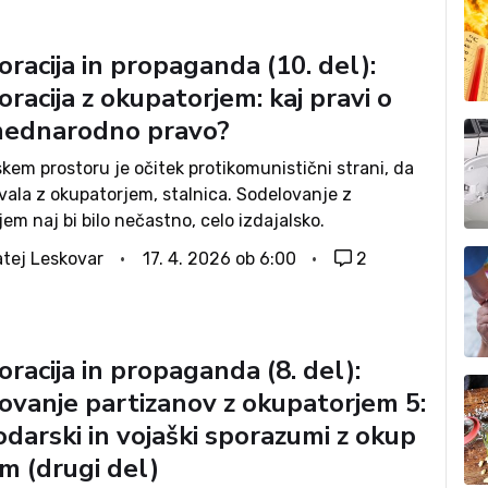
racija in propaganda (10. del):
racija z okupatorjem: kaj pravi o
ednarodno pravo?
kem prostoru je očitek protikomunistični strani, da
vala z okupatorjem, stalnica. Sodelovanje z
em naj bi bilo nečastno, celo izdajalsko.
nje protikomunističnega dela naroda z »izdajalci«
tej Leskovar
17. 4. 2026 ob 6:00
2
govoru sloni na prvih dokumentih OF, s katerimi se
racija in propaganda (8. del):
ovanje partizanov z okupatorjem 5:
darski in vojaški sporazumi z okup
m (drugi del)