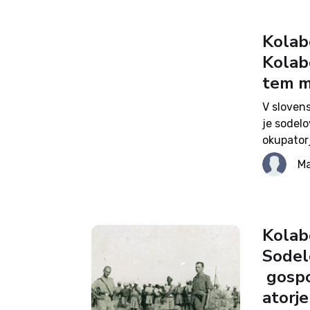
Kolabo
Kolabo
tem m
V slovens
je sodelo
okupatorj
Označeva
Ma
v javnem 
je...
Kolabo
Sodel
gospo
atorje