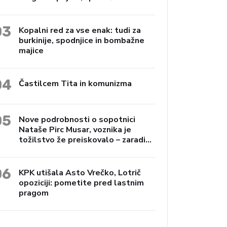
Janko Preac
03
Kopalni red za vse enak: tudi za
burkinije, spodnjice in bombažne
majice
04
Častilcem Tita in komunizma
05
Nove podrobnosti o sopotnici
Nataše Pirc Musar, voznika je
tožilstvo že preiskovalo – zaradi
trgovine z drogami
06
KPK utišala Asto Vrečko, Lotrič
opoziciji: pometite pred lastnim
pragom