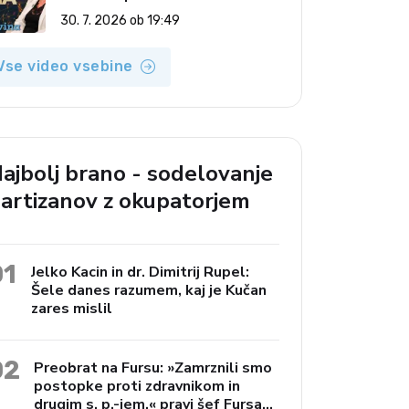
(Vroča tema, 30. 7. 2026)
30. 7. 2026 ob 19:49
Vse video vsebine
ajbolj brano - sodelovanje
artizanov z okupatorjem
01
Jelko Kacin in dr. Dimitrij Rupel:
Šele danes razumem, kaj je Kučan
zares mislil
02
Preobrat na Fursu: »Zamrznili smo
postopke proti zdravnikom in
drugim s. p.-jem,« pravi šef Fursa