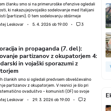
jem članku smo si na primeruroške ofenzive ogledali
sti, ki nakazujejovojaško sodelovanje med Italijani
sti (partizani). O tem sodelovanju obširneje
tudi Črne bukve, ki so, kot danes vemo, eden od
tej Leskovar
5. 4. 2026 ob 19:00
3
jivejših virov za zgodovino 2. svetovnevojne v...
racija in propaganda (7. del):
ovanje partizanov z okupatorjem 4:
arski in vojaški sporazumi z
torjem
jih člankih smo si ogledali predvsem obveščevalno
je partizanov z okupatorjem. V resnici je šlo pri
istematično ovaduštvo – komunisti (OF) so svoje
E
ke ovajali okupatorju in jih spravljali v taborišča. S
tej Leskovar
29. 3. 2026 ob 19:00
2
vaduško akcijo so se...