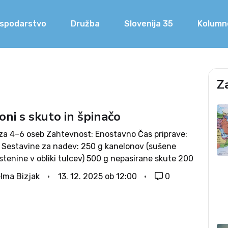
spodarstvo
Družba
Slovenija 35
Kolumn
Z
ni s skuto in špinačo
: za 4–6 oseb Zahtevnost: Enostavno Čas priprave:
 Sestavine za nadev: 250 g kanelonov (sušene
stenine v obliki tulcev) 500 g nepasirane skute 200
enih sesekljanih listov špinače 1 jajcekrušne
lma Bizjak
13. 12. 2025 ob 12:00
0
 120 g drobno ribanega parmezana...