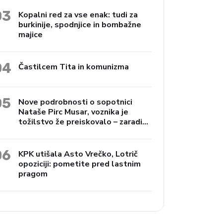
03
Kopalni red za vse enak: tudi za
burkinije, spodnjice in bombažne
majice
04
Častilcem Tita in komunizma
05
Nove podrobnosti o sopotnici
Nataše Pirc Musar, voznika je
tožilstvo že preiskovalo – zaradi
trgovine z drogami
06
KPK utišala Asto Vrečko, Lotrič
opoziciji: pometite pred lastnim
pragom