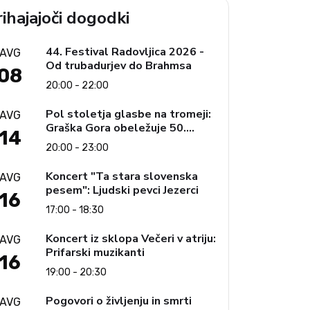
ihajajoči dogodki
44. Festival Radovljica 2026 -
AVG
Od trubadurjev do Brahmsa
08
20:00 - 22:00
Pol stoletja glasbe na tromeji:
AVG
Graška Gora obeležuje 50.
14
jubilejni festival narodno-
20:00 - 23:00
zabavne glasbe
Koncert "Ta stara slovenska
AVG
pesem": Ljudski pevci Jezerci
16
17:00 - 18:30
Koncert iz sklopa Večeri v atriju:
AVG
Prifarski muzikanti
16
19:00 - 20:30
Pogovori o življenju in smrti
AVG