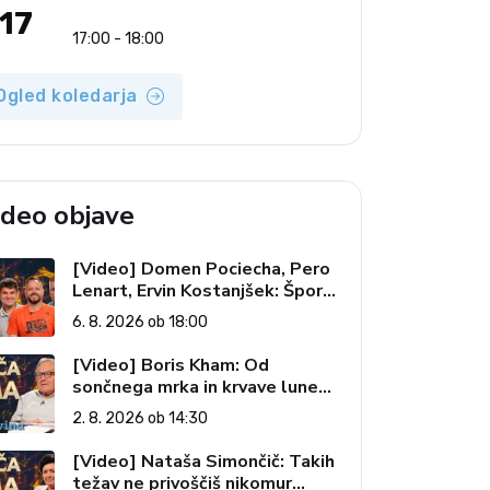
17
17:00 - 18:00
Ogled koledarja
ideo objave
[Video] Domen Pociecha, Pero
Lenart, Ervin Kostanjšek: Šport
specialcev (Vroča tema, 6. 8.
6. 8. 2026 ob 18:00
2026)
[Video] Boris Kham: Od
sončnega mrka in krvave lune
do slovenskih pečatov v vesolju
2. 8. 2026 ob 14:30
(Vroča tema, 2. 8. 2026)
[Video] Nataša Simončič: Takih
težav ne privoščiš nikomur