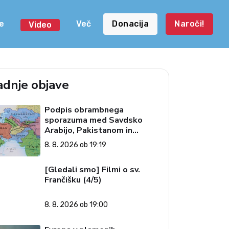
e
Več
Donacija
Naroči!
Video
adnje objave
Podpis obrambnega
sporazuma med Savdsko
Arabijo, Pakistanom in
Turčijo
8. 8. 2026 ob 19:19
[Gledali smo] Filmi o sv.
Frančišku (4/5)
8. 8. 2026 ob 19:00