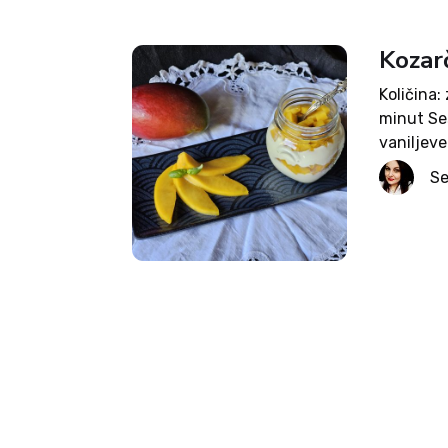
Kozar
Količina:
minut Ses
vaniljev
večji ma
Se
v posodo.