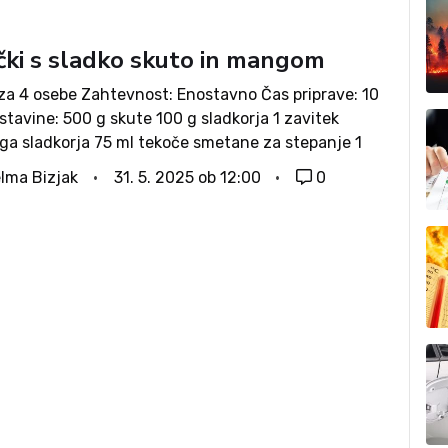
čki s sladko skuto in mangom
 za 4 osebe Zahtevnost: Enostavno Čas priprave: 10
tavine: 500 g skute 100 g sladkorja 1 zavitek
ega sladkorja 75 ml tekoče smetane za stepanje 1
ngo (lahko iz kompota) Postopek: Skuto predenemo
lma Bizjak
31. 5. 2025 ob 12:00
0
 Dodamo sladkor,...