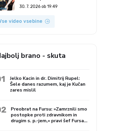
(Vroča tema, 30. 7. 2026)
30. 7. 2026 ob 19:49
Vse video vsebine
ajbolj brano - skuta
01
Jelko Kacin in dr. Dimitrij Rupel:
Šele danes razumem, kaj je Kučan
zares mislil
02
Preobrat na Fursu: »Zamrznili smo
postopke proti zdravnikom in
drugim s. p.-jem,« pravi šef Fursa
Janko Preac