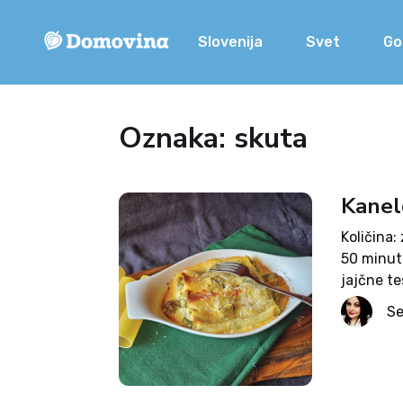
Slovenija
Svet
Go
Oznaka: skuta
Kanelo
Količina
50 minut
jajčne te
g zamrznj
Se
drobtine