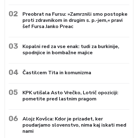
02
Preobrat na Fursu: »Zamrznili smo postopke
proti zdravnikom in drugim s. p.-jem,« pravi
šef Fursa Janko Preac
03
Kopalni red za vse enak: tudi za burkinije,
spodnjice in bombažne majice
04
Častilcem Tita in komunizma
05
KPK utišala Asto Vrečko, Lotrič opoziciji:
pometite pred lastnim pragom
06
Alojz Kovšca: Kdor je prizadet, ker
poudarjamo slovenstvo, nima kaj iskati med
nami