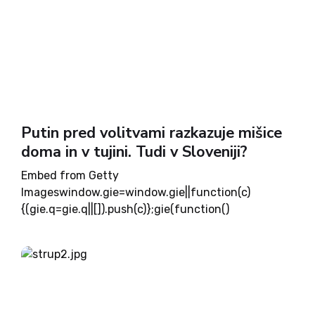
Putin pred volitvami razkazuje mišice
doma in v tujini. Tudi v Sloveniji?
Embed from Getty
Imageswindow.gie=window.gie||function(c)
{(gie.q=gie.q||[]).push(c)};gie(function()
{gie.widgets.load({id:eZBLtHPUR7Fc-
1Zm80n1VQ,sig:0srebXQGXvGOCZicGnw7HFo3AE0
BniAhBiPiVCGL4lU=,w:594px,h:396px,items:92577
2546,925772510,499715092,626950562,8922514
38,caption: true ,tld:com,is360: false })}); Zadnje
tedne smo lahko opazovali celo plejado dogodkov