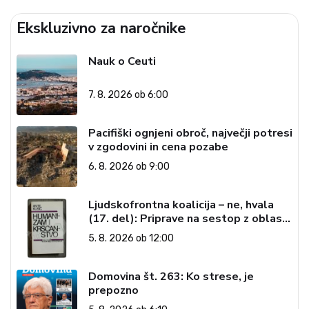
Ekskluzivno za naročnike
Nauk o Ceuti
7. 8. 2026 ob 6:00
Pacifiški ognjeni obroč, največji potresi
v zgodovini in cena pozabe
6. 8. 2026 ob 9:00
Ljudskofrontna koalicija – ne, hvala
(17. del): Priprave na sestop z oblasti
– dvorska opozicija 6: Gramsci na delu:
5. 8. 2026 ob 12:00
Revija 2000 in revolucionarna
izvotlitev krščanstva
Domovina št. 263: Ko strese, je
prepozno