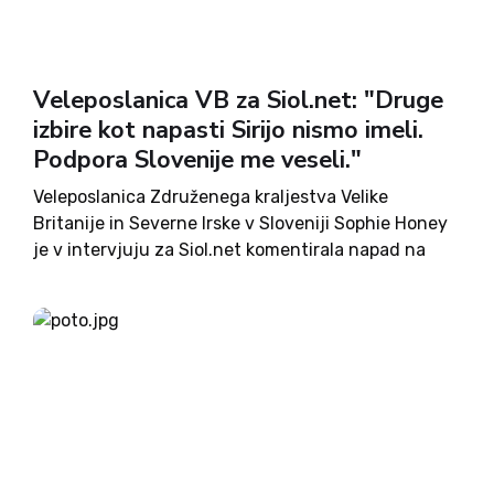
Veleposlanica VB za Siol.net: "Druge
izbire kot napasti Sirijo nismo imeli.
Podpora Slovenije me veseli."
Veleposlanica Združenega kraljestva Velike
Britanije in Severne Irske v Sloveniji Sophie Honey
je v intervjuju za Siol.net komentirala napad na
Sirijo, primer Skripal, zaplete pri arbitraži, Brexit
ter slovensko-britanske odnose. Veleposlanica, ki
se je pred prihodom v Ljubljano na britanskem...