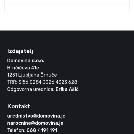
Izdajatelj
Domovina d.o.o.
Brnčičeva 41e
1231 Ljubljana Črnuče
TRR: SI56 0284 3026 4323 628
Odgovorna urednica:
Erika Ašič
Kontakt
urednistvo@domovina.je
narocnine@domovina.je
Telefon:
068 / 191 191