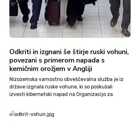
Odkriti in izgnani še štirje ruski vohuni,
povezani s primerom napada s
kemičnim orožjem v Angliji
Nizozemska varnostno obveščevalna služba je iz
države izgnala ruske vohune, ki so poskušali
izvesti kibernetski napad na Organizacijo za
prepoved kemičnega orožja (OPCW). To pa ni bil
edini napad, ki so ga agenti glavnega ruskega
obveščevalnega direktorata (GRU) izvedli ali...