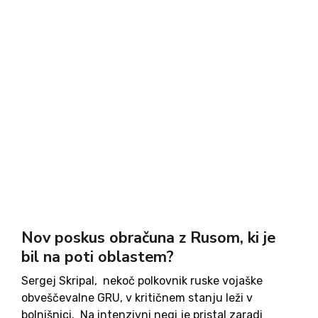
v povezavi z Rusijo. Najprej je 1. marca Vladimir
Putin - ki se mu v nedeljo z okoli 80-% podporo
obeta četrta izvolitev na...
Nov poskus obračuna z Rusom, ki je
bil na poti oblastem?
Sergej Skripal, nekoč polkovnik ruske vojaške
obveščevalne GRU, v kritičnem stanju leži v
bolnišnici. Na intenzivni negi je pristal zaradi