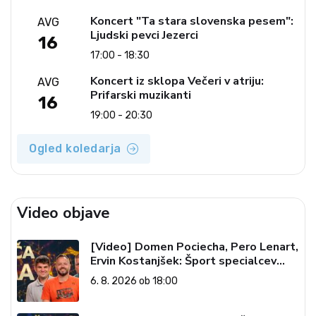
Koncert "Ta stara slovenska pesem":
AVG
Ljudski pevci Jezerci
16
17:00 - 18:30
Koncert iz sklopa Večeri v atriju:
AVG
Prifarski muzikanti
16
19:00 - 20:30
Ogled koledarja
Video objave
[Video] Domen Pociecha, Pero Lenart,
Ervin Kostanjšek: Šport specialcev
(Vroča tema, 6. 8. 2026)
6. 8. 2026 ob 18:00