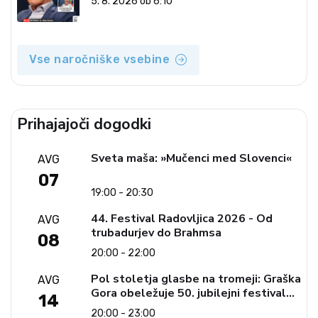
5. 8. 2026 ob 6:10
Vse naročniške vsebine
Prihajajoči dogodki
Sveta maša: »Mučenci med Slovenci«
AVG
07
19:00 - 20:30
44. Festival Radovljica 2026 - Od
AVG
trubadurjev do Brahmsa
08
20:00 - 22:00
Pol stoletja glasbe na tromeji: Graška
AVG
Gora obeležuje 50. jubilejni festival
14
narodno-zabavne glasbe
20:00 - 23:00