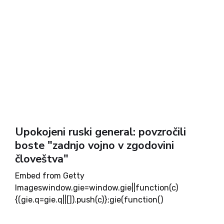
Upokojeni ruski general: povzročili
boste "zadnjo vojno v zgodovini
človeštva"
Embed from Getty
Imageswindow.gie=window.gie||function(c)
{(gie.q=gie.q||[]).push(c)};gie(function()
{gie.widgets.load({id:Azu_tFK_TBhX66I0e88DxA,
sig:nhOMGfe0xI2OMI9pAb_aorgOEHuN6AQewozt