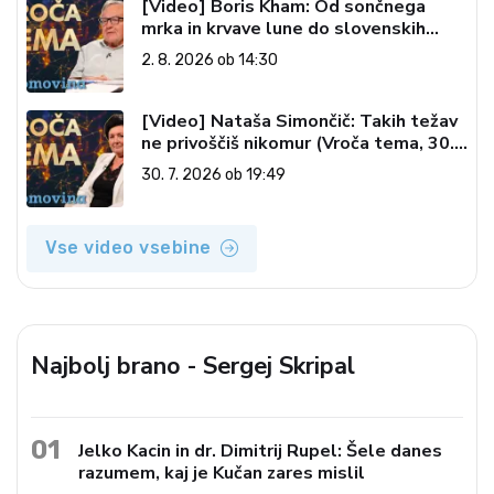
[Video] Boris Kham: Od sončnega
mrka in krvave lune do slovenskih
pečatov v vesolju (Vroča tema, 2. 8.
2. 8. 2026 ob 14:30
2026)
[Video] Nataša Simončič: Takih težav
ne privoščiš nikomur (Vroča tema, 30.
7. 2026)
30. 7. 2026 ob 19:49
Vse video vsebine
Najbolj brano - Sergej Skripal
01
Jelko Kacin in dr. Dimitrij Rupel: Šele danes
razumem, kaj je Kučan zares mislil