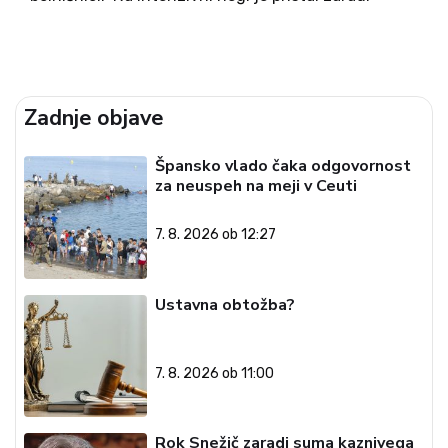
zastrupitve z neznano snovjo, skupaj z žensko, ki
je najverjetneje njegov hči Julia. Oba sta bila
najdena nezavestna v nakupovalnem...
Zadnje objave
Špansko vlado čaka odgovornost
za neuspeh na meji v Ceuti
7. 8. 2026 ob 12:27
Ustavna obtožba?
7. 8. 2026 ob 11:00
Rok Snežič zaradi suma kaznivega