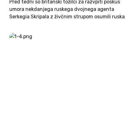
Pred tedni so britanski tožilci za razvpiti poskus
umora nekdanjega ruskega dvojnega agenta
Serkegia Skripala z živčnim strupom osumili ruska
državljana Aleksandra Petrova in Ruslana
Boširova, ki sta se v času dejanja nahajala v
Salisburiyu. Ta sta se v intervjuju...