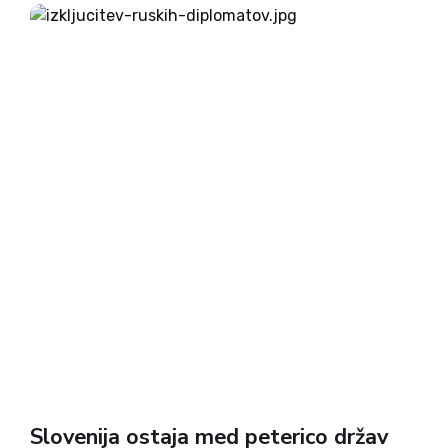
YEQAFfs=,w:594px,h:396px,items:932847876,cap
tion: true ,tld:com,is360: false })}); Odločna
reakcija Zahoda na zastrupitev vohuna Skripala in
njegove hčere je sprožila pravo propagandno
vojno za javno interpretacijo tega, kdo je v resnici
kriv za napad z živčnim plinom novičok. Večina
evropskih...
Slovenija ostaja med peterico držav