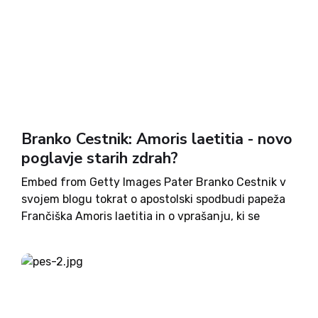
Branko Cestnik: Amoris laetitia - novo
poglavje starih zdrah?
Embed from Getty Images Pater Branko Cestnik v
svojem blogu tokrat o apostolski spodbudi papeža
Frančiška Amoris laetitia in o vprašanju, ki se
odpira v zvezi z njo. Gre za staro vprašanje, kje je
ravnovesje med striktnim upoštevanjem verskih
moralnih...