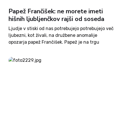
Papež Frančišek: ne morete imeti
hišnih ljubljenčkov rajši od soseda
Ljudje v stiski od nas potrebujejo potrebujejo več
ljubezni, kot živali, na družbene anomalije
opozarja papež Frančišek. Papež je na trgu
Svetega Petra, v okviru rednega srečanja ob letu
usmiljenja, premočenim vernikom govoril o
pobožnosti, ki se kot Božja milost...