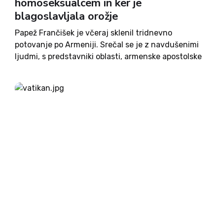
homoseksualcem in ker je
blagoslavljala orožje
Papež Frančišek je včeraj sklenil tridnevno
potovanje po Armeniji. Srečal se je z navdušenimi
ljudmi, s predstavniki oblasti, armenske apostolske
in armenske katoliške Cerkve, potomci žrtev
genocida, duhovniki in škofi. Armenija tako
kot Slovenija praznuje 25. obetnico samostojnosti.
Papež je...