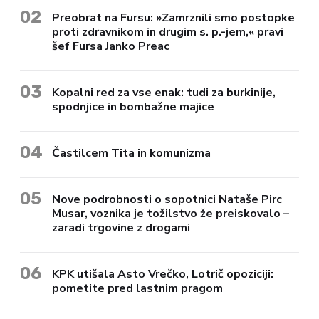
02
Preobrat na Fursu: »Zamrznili smo postopke
proti zdravnikom in drugim s. p.-jem,« pravi
šef Fursa Janko Preac
03
Kopalni red za vse enak: tudi za burkinije,
spodnjice in bombažne majice
04
Častilcem Tita in komunizma
05
Nove podrobnosti o sopotnici Nataše Pirc
Musar, voznika je tožilstvo že preiskovalo –
zaradi trgovine z drogami
06
KPK utišala Asto Vrečko, Lotrič opoziciji:
pometite pred lastnim pragom