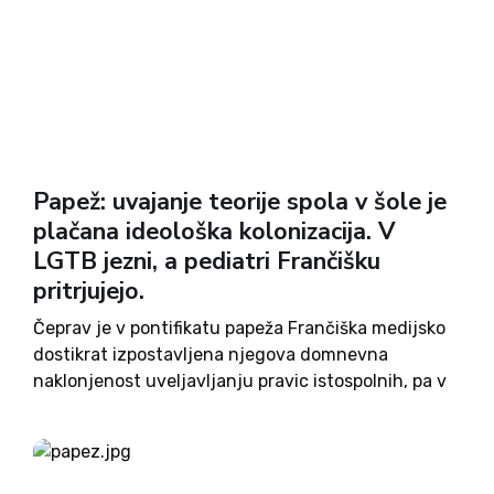
Papež: uvajanje teorije spola v šole je
plačana ideološka kolonizacija. V
LGTB jezni, a pediatri Frančišku
pritrjujejo.
Čeprav je v pontifikatu papeža Frančiška medijsko
dostikrat izpostavljena njegova domnevna
naklonjenost uveljavljanju pravic istospolnih, pa v
kontekstu izrečenega papež tudi na tem področju
dejansko sledi cerkvenim dogmam in ne kaže
namere po njihovem spreminjanju. S trdim
stališčem v tej...