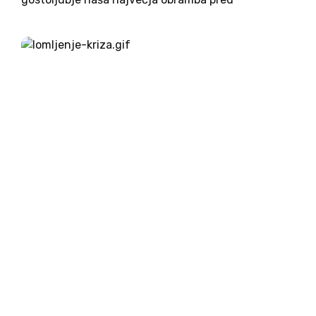
sovražnimi terorističnimi dejanji,
poroča Cruxnow.com. O perečih vprašanjih
migrantske problematike je Frančišek spregovoril
ob robu konference o beguncih za alumne...