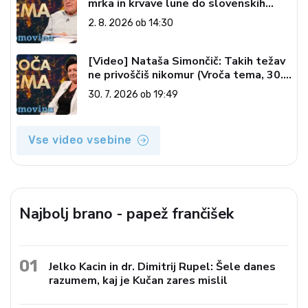
mrka in krvave lune do slovenskih
pečatov v vesolju (Vroča tema, 2. 8.
2. 8. 2026 ob 14:30
2026)
[Video] Nataša Simončič: Takih težav
ne privoščiš nikomur (Vroča tema, 30.
7. 2026)
30. 7. 2026 ob 19:49
Vse video vsebine
Najbolj brano - papež frančišek
01
Jelko Kacin in dr. Dimitrij Rupel: Šele danes
razumem, kaj je Kučan zares mislil