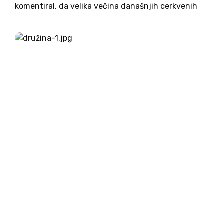
komentiral, da velika večina današnjih cerkvenih
porok ni veljavnih, saj jih pari sklenejo brez
primernega razumevanja trajnosti in predanosti,
piše Catholic News Agency. Pari večinoma ne...