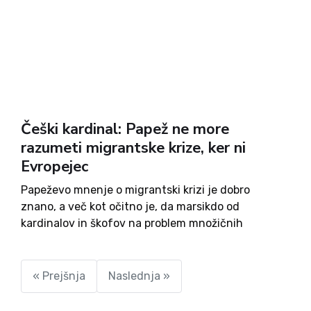
Češki kardinal: Papež ne more
razumeti migrantske krize, ker ni
Evropejec
Papeževo mnenje o migrantski krizi je dobro
znano, a več kot očitno je, da marsikdo od
kardinalov in škofov na problem množičnih
migracij v Evropo gleda nekoliko drugače. Eden
takšnih je češki kardinal in nadškof Prage Dominik
Duka, ki je...
« Prejšnja
Naslednja »