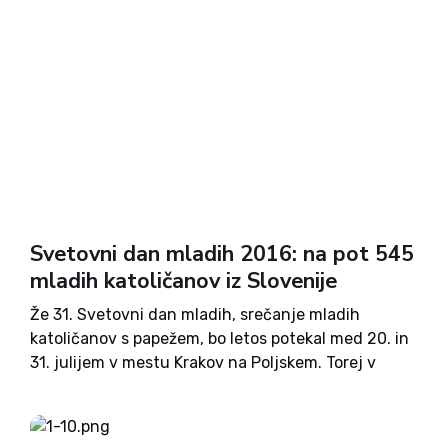
Svetovni dan mladih 2016: na pot 545
mladih katoličanov iz Slovenije
Že 31. Svetovni dan mladih, srečanje mladih
katoličanov s papežem, bo letos potekal med 20. in
31. julijem v mestu Krakov na Poljskem. Torej v
deželi papeža Janeza Pavla II, ki je bil pobudnik
tega največjega svetovnega mladinskega
srečanja. SDM...