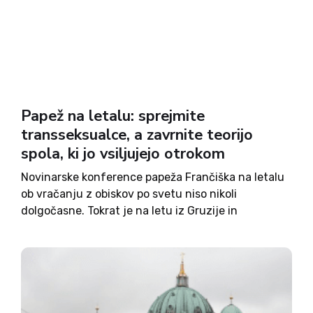
Papež na letalu: sprejmite
transseksualce, a zavrnite teorijo
spola, ki jo vsiljujejo otrokom
Novinarske konference papeža Frančiška na letalu
ob vračanju z obiskov po svetu niso nikoli
dolgočasne. Tokrat je na letu iz Gruzije in
Azerbajdžana z novinarji spregovoril o
homoseksualnosti, transseksualnosti in teoriji
spola. Nadaljeval je v Gruziji odprto debato o
teoriji...