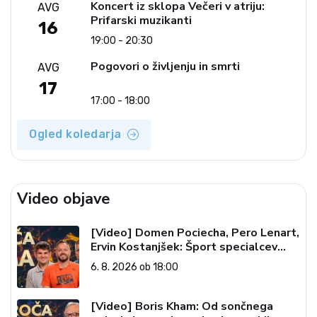
Koncert iz sklopa Večeri v atriju:
AVG
Prifarski muzikanti
16
19:00 - 20:30
Pogovori o življenju in smrti
AVG
17
17:00 - 18:00
Ogled koledarja
Video objave
[Video] Domen Pociecha, Pero Lenart,
Ervin Kostanjšek: Šport specialcev
(Vroča tema, 6. 8. 2026)
6. 8. 2026 ob 18:00
[Video] Boris Kham: Od sončnega