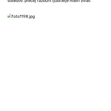
sosedov, precej razburil ljubitelje malih živali.
Verjetno ravno zato, ker jih mnogi imajo. Papež
zahodni družbi pogosto nastavlja ogledalo in
posledično dviguje tudi...