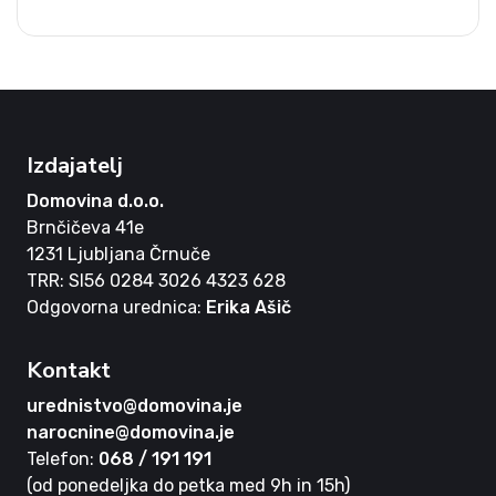
Izdajatelj
Domovina d.o.o.
Brnčičeva 41e
1231 Ljubljana Črnuče
TRR: SI56 0284 3026 4323 628
Odgovorna urednica:
Erika Ašič
Kontakt
urednistvo@domovina.je
narocnine@domovina.je
Telefon:
068 / 191 191
(od ponedeljka do petka med 9h in 15h)