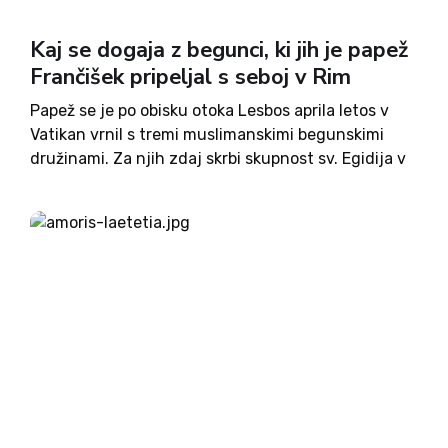
Kaj se dogaja z begunci, ki jih je papež
Frančišek pripeljal s seboj v Rim
Papež se je po obisku otoka Lesbos aprila letos v
Vatikan vrnil s tremi muslimanskimi begunskimi
družinami. Za njih zdaj skrbi skupnost sv. Egidija v
Rimu, ki jim pod pokroviteljstvom Vatikana ponuja
bivališče, hrano, in tečaj italijanščine. Kljub temu,
da...