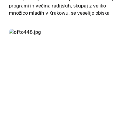
programi in večina radijskih, skupaj z veliko
množico mladih v Krakowu, se veselijo obiska
papeža Frančiška. Po tem ko je predvčerajšnjim
tajnik pokojnega papeža Janeza Pavla II, sedanji
nadškof Krakowa Stanislaw Dziwisz, ...