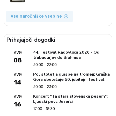
izvotlitev krščanstva
Vse naročniške vsebine
Prihajajoči dogodki
44. Festival Radovljica 2026 - Od
AVG
trubadurjev do Brahmsa
08
20:00 - 22:00
Pol stoletja glasbe na tromeji: Graška
AVG
Gora obeležuje 50. jubilejni festival
14
narodno-zabavne glasbe
20:00 - 23:00
Koncert "Ta stara slovenska pesem":
AVG
Ljudski pevci Jezerci
16
17:00 - 18:30