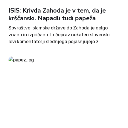
ISIS: Krivda Zahoda je v tem, da je
krščanski. Napadli tudi papeža
Sovraštvo Islamske države do Zahoda je dolgo
znano in izpričano. In čeprav nekateri slovenski
levi komentatorji slednjega pojasnjujejo z
intervencijami ZDA in zaveznic na Bližnjem
vzhodu, pa ideologi ISIS za to navajajo povsem
druge razloge. V svoji uradni reviji Dabiq...