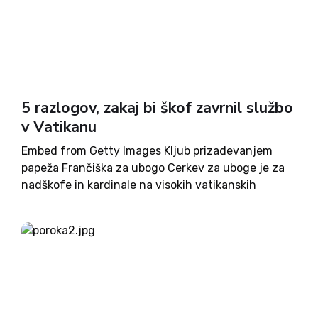
5 razlogov, zakaj bi škof zavrnil službo
v Vatikanu
Embed from Getty Images Kljub prizadevanjem
papeža Frančiška za ubogo Cerkev za uboge je za
nadškofe in kardinale na visokih vatikanskih
pozicijah dobro poskrbljeno: dobivajo precejšnje
mesečno plačilo, običajno jim je na voljo
dobro stanovanje v samem centru Rima, v...