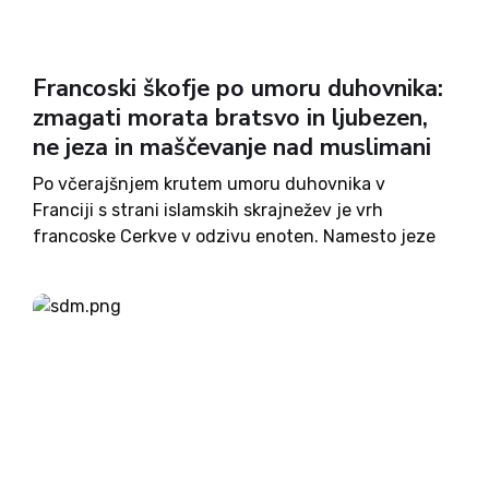
Francoski škofje po umoru duhovnika:
zmagati morata bratsvo in ljubezen,
ne jeza in maščevanje nad muslimani
Po včerajšnjem krutem umoru duhovnika v
Franciji s strani islamskih skrajnežev je vrh
francoske Cerkve v odzivu enoten. Namesto jeze
in želje po maščevanju francoski škofje pozivajo h
graditvi civilizacije ljubezni, mirnem sobivanju
med seboj različnih ljudi. Številni poznavalci
opozarjajo,...