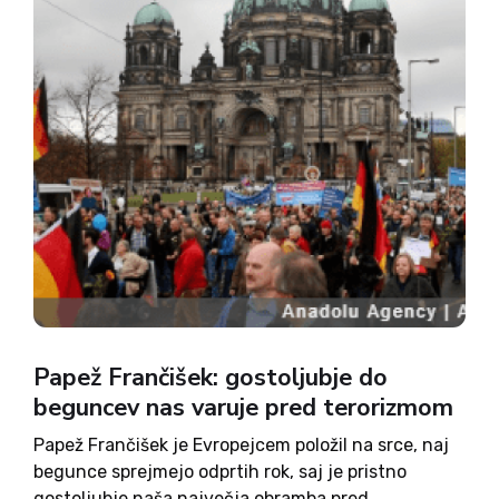
Papež Frančišek: gostoljubje do
beguncev nas varuje pred terorizmom
Papež Frančišek je Evropejcem položil na srce, naj
begunce sprejmejo odprtih rok, saj je pristno
gostoljubje naša največja obramba pred