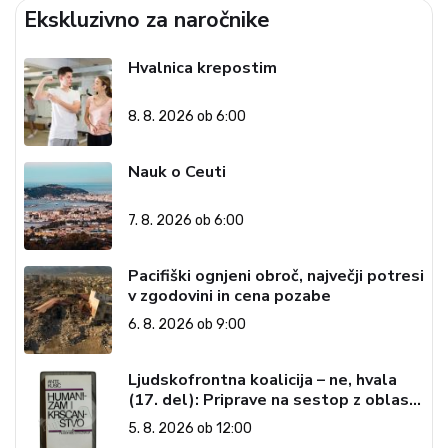
Ekskluzivno za naročnike
Hvalnica krepostim
8. 8. 2026 ob 6:00
Nauk o Ceuti
7. 8. 2026 ob 6:00
Pacifiški ognjeni obroč, največji potresi
v zgodovini in cena pozabe
6. 8. 2026 ob 9:00
Ljudskofrontna koalicija – ne, hvala
(17. del): Priprave na sestop z oblasti
– dvorska opozicija 6: Gramsci na delu:
5. 8. 2026 ob 12:00
Revija 2000 in revolucionarna