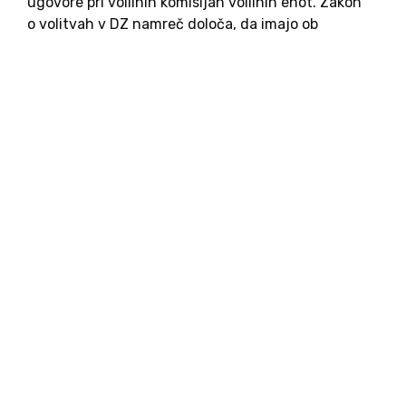
ugovore pri volilnih komisijah volilnih enot. Zakon
o volitvah v DZ namreč določa, da imajo ob
morebitnih nepravilnostih pri delu volilnega
odbora oziroma okrajne volilne komisije pri
volitvah vsi prej našteti pravico...