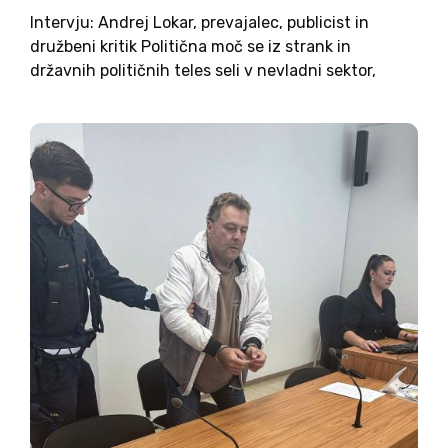
Intervju: Andrej Lokar, prevajalec, publicist in
družbeni kritik Politična moč se iz strank in
državnih političnih teles seli v nevladni sektor,
temu pa progresistični teoretiki pravijo
»depolitizacija«. – Nedvomno pri delovanju JAK
obstajajo stvari, zaradi katerih bi jih bilo mogoče...