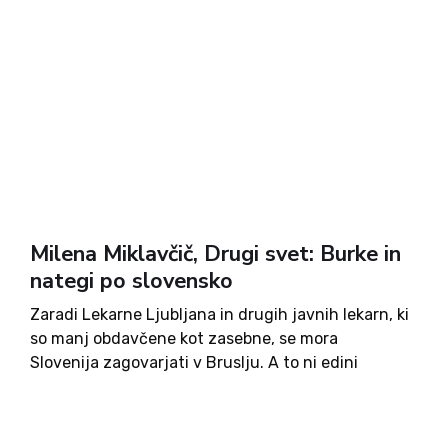
Milena Miklavčič, Drugi svet: Burke in
nategi po slovensko
Zaradi Lekarne Ljubljana in drugih javnih lekarn, ki
so manj obdavčene kot zasebne, se mora
Slovenija zagovarjati v Bruslju. A to ni edini
udarec, ki smo ga v minulih dneh doživeli
državljani, a so mediji, takšni, kot so – zelo...