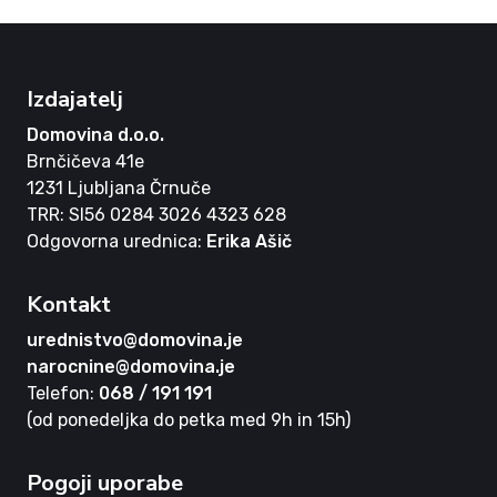
Izdajatelj
Domovina d.o.o.
Brnčičeva 41e
1231 Ljubljana Črnuče
TRR: SI56 0284 3026 4323 628
Odgovorna urednica:
Erika Ašič
Kontakt
urednistvo@domovina.je
narocnine@domovina.je
Telefon:
068 / 191 191
(od ponedeljka do petka med 9h in 15h)
Pogoji uporabe