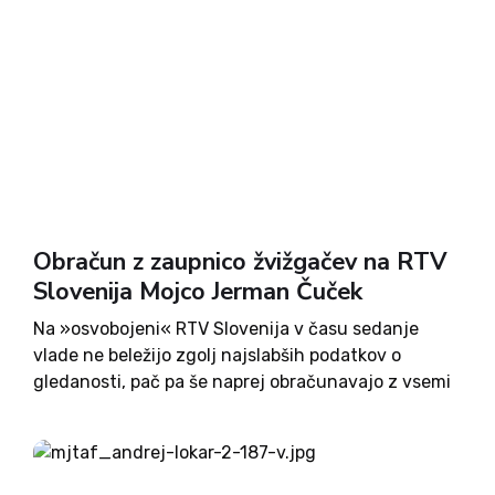
Obračun z zaupnico žvižgačev na RTV
Slovenija Mojco Jerman Čuček
Na »osvobojeni« RTV Slovenija v času sedanje
vlade ne beležijo zgolj najslabših podatkov o
gledanosti, pač pa še naprej obračunavajo z vsemi
»malopridnimi« zaposlenimi. Med temi se je znašla
tudi Mojca Jerman Čuček, ki jo je uprava na čelu
z...