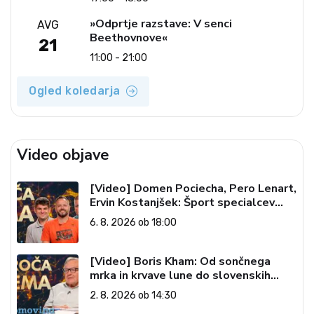
»Odprtje razstave: V senci
AVG
Beethovnove«
21
11:00 - 21:00
Ogled koledarja
Video objave
[Video] Domen Pociecha, Pero Lenart,
Ervin Kostanjšek: Šport specialcev
(Vroča tema, 6. 8. 2026)
6. 8. 2026 ob 18:00
[Video] Boris Kham: Od sončnega
mrka in krvave lune do slovenskih
pečatov v vesolju (Vroča tema, 2. 8.
2. 8. 2026 ob 14:30
2026)