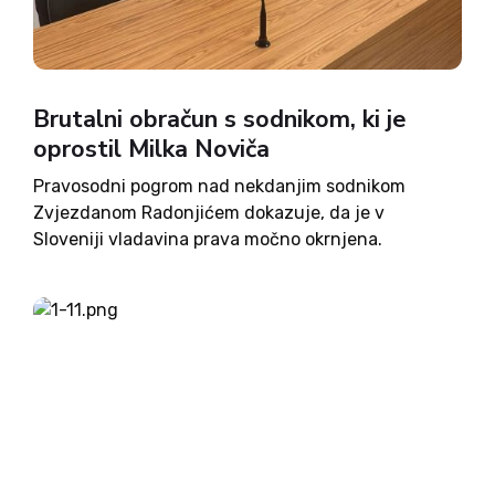
Brutalni obračun s sodnikom, ki je
oprostil Milka Noviča
Pravosodni pogrom nad nekdanjim sodnikom
Zvjezdanom Radonjićem dokazuje, da je v
Sloveniji vladavina prava močno okrnjena.
Nekateri čudežno iz vseh sodnih procesov izidejo
pravno čisti, kot na primer ljubljanski župan Zoran
Janković, z nekaterimi pa pravosodni aparat brez
podlage obračuna...