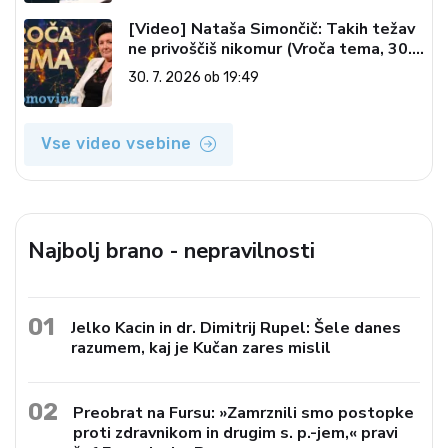
[Video] Nataša Simončič: Takih težav
ne privoščiš nikomur (Vroča tema, 30.
7. 2026)
30. 7. 2026 ob 19:49
Vse video vsebine
Najbolj brano - nepravilnosti
01
Jelko Kacin in dr. Dimitrij Rupel: Šele danes
razumem, kaj je Kučan zares mislil
02
Preobrat na Fursu: »Zamrznili smo postopke
proti zdravnikom in drugim s. p.-jem,« pravi