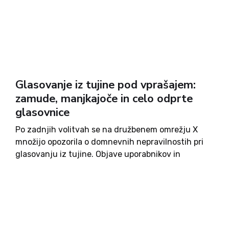
Glasovanje iz tujine pod vprašajem:
zamude, manjkajoče in celo odprte
glasovnice
Po zadnjih volitvah se na družbenem omrežju X
množijo opozorila o domnevnih nepravilnostih pri
glasovanju iz tujine. Objave uporabnikov in
političnih predstavnikov kažejo na več
ponavljajočih se vzorcev, ki po njihovem mnenju
vzbujajo resne dvome v zanesljivost procesa. Med
temi...