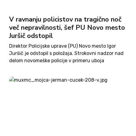
V ravnanju policistov na tragično noč
več nepravilnosti, šef PU Novo mesto
Juršič odstopil
Direktor Policijske uprave (PU) Novo mesto Igor
Juršič je odstopil s položaja. Strokovni nadzor nad
delom novomeške policije v primeru uboja
Novomeščana Aleša Šutarja je namreč pokazal
številne nepravilnosti v ravnanju policije na
usodno noč na 25. oktober. Prvo posredovanje:...