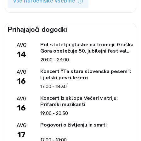
Vse naročniške vsebine
Prihajajoči dogodki
Pol stoletja glasbe na tromeji: Graška
AVG
Gora obeležuje 50. jubilejni festival
14
narodno-zabavne glasbe
20:00 - 23:00
Koncert "Ta stara slovenska pesem":
AVG
Ljudski pevci Jezerci
16
17:00 - 18:30
Koncert iz sklopa Večeri v atriju:
AVG
Prifarski muzikanti
16
19:00 - 20:30
Pogovori o življenju in smrti
AVG
17
17:00 - 18:00