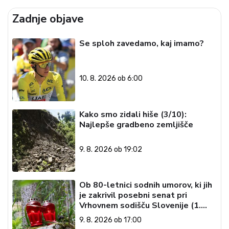
Zadnje objave
Se sploh zavedamo, kaj imamo?
10. 8. 2026 ob 6:00
Kako smo zidali hiše (3/10):
Najlepše gradbeno zemljišče
9. 8. 2026 ob 19:02
Ob 80-letnici sodnih umorov, ki jih
je zakrivil posebni senat pri
Vrhovnem sodišču Slovenije (1.
del)
9. 8. 2026 ob 17:00