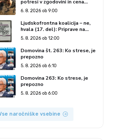
potresi v zgodovini in cena
pozabe
6. 8. 2026 ob 9:00
Ljudskofrontna koalicija – ne,
hvala (17. del): Priprave na
sestop z oblasti – dvorska
5. 8. 2026 ob 12:00
opozicija 6: Gramsci na delu:
Revija 2000 in revolucionarna
Domovina št. 263: Ko strese, je
izvotlitev krščanstva
prepozno
5. 8. 2026 ob 6:10
Domovina 263: Ko strese, je
prepozno
5. 8. 2026 ob 6:00
Vse naročniške vsebine