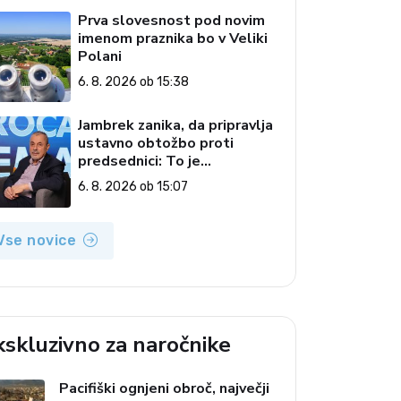
Prva slovesnost pod novim
imenom praznika bo v Veliki
Polani
6. 8. 2026 ob 15:38
Jambrek zanika, da pripravlja
ustavno obtožbo proti
predsednici: To je
popolnoma neresnična
6. 8. 2026 ob 15:07
informacija
Vse novice
kskluzivno za naročnike
Pacifiški ognjeni obroč, največji