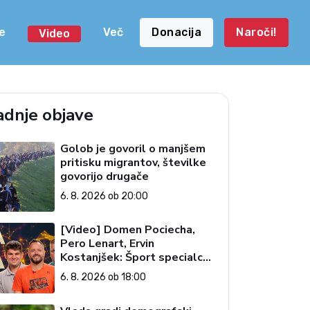
e
Več
Donacija
Naroči!
Video
adnje objave
Golob je govoril o manjšem
pritisku migrantov, številke
govorijo drugače
6. 8. 2026 ob 20:00
[Video] Domen Pociecha,
Pero Lenart, Ervin
Kostanjšek: Šport specialcev
(Vroča tema, 6. 8. 2026)
6. 8. 2026 ob 18:00