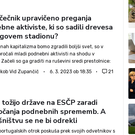
ečečnik upravičeno preganja
ne aktiviste, ki so sadili drevesa
egovem stadionu?
nah kapitalizma bomo zgradili boljši svet, so v
ročali mladi podnebni aktivisti na shodu v
. Začeli so ga graditi na ruševini sredi prestolnice:
em stadionu, ki zaradi spora z bližnjimi stanovalci
kob Vid Zupančič
6. 3. 2023 ob 18:35
21
ednje parcele ter še nekaterih...
 tožijo države na ESČP zaradi
očanja podnebnih sprememb. A
ništvu se ne bi odrekli
portugalskih otrok poskuša prek svojih odvetnikov s