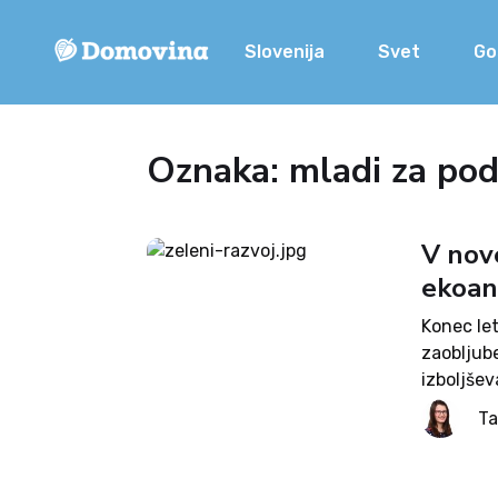
Slovenija
Svet
Go
Oznaka: mladi za po
V nove
ekoan
Konec let
zaobljube
izboljšev
in pritož
Ta
neredko 