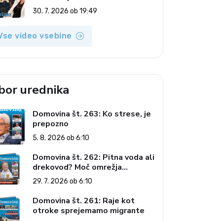
(Vroča tema, 30. 7. 2026)
30. 7. 2026 ob 19:49
Vse video vsebine
zbor urednika
Domovina št. 263: Ko strese, je
prepozno
5. 8. 2026 ob 6:10
Domovina št. 262: Pitna voda ali
drekovod? Moč omrežja
interesov
29. 7. 2026 ob 6:10
Domovina št. 261: Raje kot
otroke sprejemamo migrante