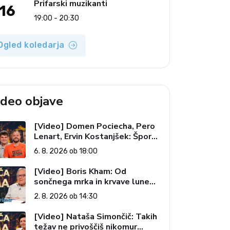
Prifarski muzikanti
16
19:00 - 20:30
Ogled koledarja
ideo objave
[Video] Domen Pociecha, Pero
Lenart, Ervin Kostanjšek: Šport
specialcev (Vroča tema, 6. 8.
6. 8. 2026 ob 18:00
2026)
[Video] Boris Kham: Od
sončnega mrka in krvave lune
do slovenskih pečatov v vesolju
2. 8. 2026 ob 14:30
(Vroča tema, 2. 8. 2026)
[Video] Nataša Simončič: Takih
težav ne privoščiš nikomur