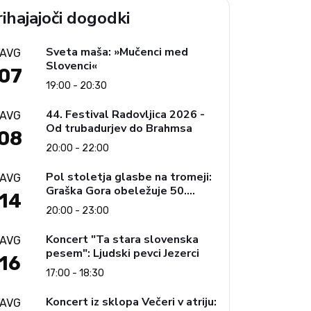
ihajajoči dogodki
Sveta maša: »Mučenci med
AVG
Slovenci«
07
19:00 - 20:30
44. Festival Radovljica 2026 -
AVG
Od trubadurjev do Brahmsa
08
20:00 - 22:00
Pol stoletja glasbe na tromeji:
AVG
Graška Gora obeležuje 50.
14
jubilejni festival narodno-
20:00 - 23:00
zabavne glasbe
Koncert "Ta stara slovenska
AVG
pesem": Ljudski pevci Jezerci
16
17:00 - 18:30
Koncert iz sklopa Večeri v atriju:
AVG