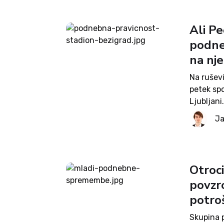
Ali P
podneb
na nj
Na ruševi
petek spo
Ljubljani
Plečnikov
Ja
glede sos
Otroci
povzr
potroš
Skupina 