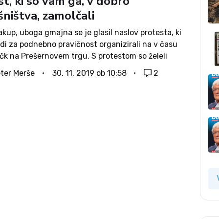
t, ki so vam ga, v dobro
ništva, zamolčali
kup, uboga gmajna se je glasil naslov protesta, ki
di za podnebno pravičnost organizirali na v času
učk na Prešernovem trgu. S protestom so želeli
 na komercializacijo praznikov, ki ločuje trgovske
ter Merše
30. 11. 2019 ob 10:58
2
d njihovih družin...