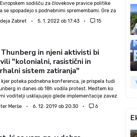
 Evropskem sodišču za človekove pravice politike
, da se spopadejo s podnebnimi spremembami. Gre za
vo na ESČP, povezano s podnebjem, ki so ji sledile
deja Zabret
5. 1. 2022 ob 17:43
15
 na primer...
Thunberg in njeni aktivisti bi
vili "kolonialni, rasistični in
rhalni sistem zatiranja"
 kjer poteka podnebna konferenca, je prispela tudi
unberg in danes ob 18h vodila protest. Medtem ko
ni voditelji usklajujejo glede implementacije zavez
 sporazuma, pa se promotorji šolskih okoljskih
ter Merše
6. 12. 2019 ob 20:30
6
 vse bolj pomikajo od skrbi za...
E