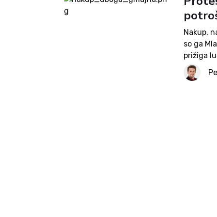
Protes
potroš
Nakup, na
so ga Mla
prižiga l
opozoriti
Pe
delavce o