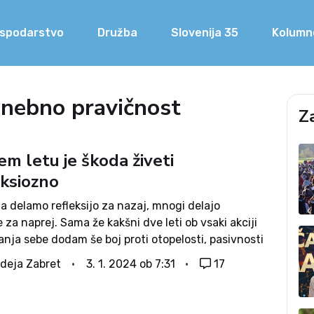
spodarstvo
Družba
Slovenija 35
Kolumn
dnebno pravičnost
Z
m letu je škoda živeti
ksiozno
a delamo refleksijo za nazaj, mnogi delajo
 za naprej. Sama že kakšni dve leti ob vsaki akciji
anja sebe dodam še boj proti otopelosti, pasivnosti
evanju. Vse troje žal nažira tudi mene, čeprav mi
deja Zabret
3. 1. 2024 ob 7:31
17
močno preseda,...