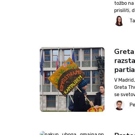
tožbo na
prisiliti
prvo zade
Ta
še druge,
Greta 
razsta
partia
V Madrid,
Greta Th
se svetov
pariškega
Pe
protestov