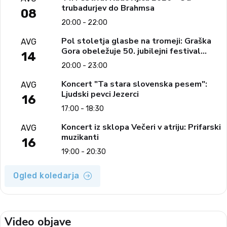
trubadurjev do Brahmsa
08
20:00 - 22:00
Pol stoletja glasbe na tromeji: Graška
AVG
Gora obeležuje 50. jubilejni festival
14
narodno-zabavne glasbe
20:00 - 23:00
Koncert "Ta stara slovenska pesem":
AVG
Ljudski pevci Jezerci
16
17:00 - 18:30
Koncert iz sklopa Večeri v atriju: Prifarski
AVG
muzikanti
16
19:00 - 20:30
Ogled koledarja
Video objave