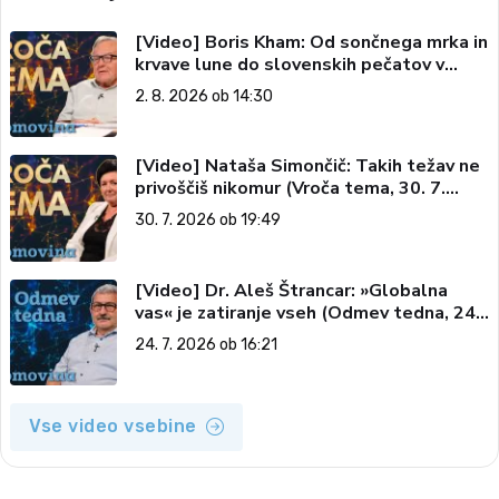
[Video] Boris Kham: Od sončnega mrka in
krvave lune do slovenskih pečatov v
vesolju (Vroča tema, 2. 8. 2026)
2. 8. 2026 ob 14:30
[Video] Nataša Simončič: Takih težav ne
privoščiš nikomur (Vroča tema, 30. 7.
2026)
30. 7. 2026 ob 19:49
[Video] Dr. Aleš Štrancar: »Globalna
vas« je zatiranje vseh (Odmev tedna, 24.
7. 2026)
24. 7. 2026 ob 16:21
Vse video vsebine