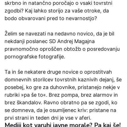
skrbno in natančno poročajo o vsaki tovrstni
zgodbi? Kaj lahko storijo za vaše otroke, da
bodo obvarovani pred to nevarnostjo?
Želim se navezati na nedavno novico, da je bil
nekdanji poslanec SD Andrej Magajna
pravnomočno oproščen obtožb o posredovanju
pornografske fotografije.
Ta in še nekatere druge novice o oprostitvah
domnevnih storilcev tovrstnih kaznivih dejanj, še
posebej, ko gre za duhovnike, pristanejo nekje v
rubriki »pa še to«. Brez pompa, brez alarmov in
brez škandalov. Ravno obratno pa se zgodi, ko
se domneva, da je osumljenec kriv: pristane na
prvi strani in teden dni je vse v aferi.
Mediji kot varuhi javne morale? Pa kaj še!