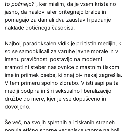
to počnejo?"
, ker mislim, da je vsem kristalno
jasno, da naslovi afer pritegnejo bralce in
pomagajo za dan ali dva zaustaviti padanje
naklade dotičnega časopisa.
Najbolj paradoksalen vidik je pri tistih medijih, ki
so se samooklicali za varuhe javne morale in v
imenu pravičnosti postavijo na moderni
sramotilni steber naslovnice z mastnim tiskom
ime in priimek osebe, ki »naj bi« nekaj zagrešila.
V tem primeru spolno zlorabo. V isti sapi pa ta
mediji podpira in širi seksualno liberalizacijo
družbe do mere, kjer je vse dopuščeno in
dovoljeno.
Še več, na svojih spletnih ali tiskanih straneh
ponuja etično sporne vedenjske vzorce najbolj