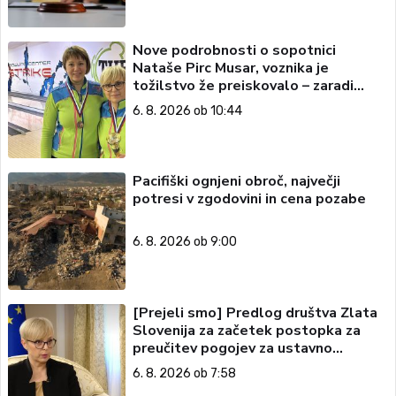
Nove podrobnosti o sopotnici
Nataše Pirc Musar, voznika je
tožilstvo že preiskovalo – zaradi
trgovine z drogami
6. 8. 2026 ob 10:44
Pacifiški ognjeni obroč, največji
potresi v zgodovini in cena pozabe
6. 8. 2026 ob 9:00
[Prejeli smo] Predlog društva Zlata
Slovenija za začetek postopka za
preučitev pogojev za ustavno
obtožbo predsednice Republike
6. 8. 2026 ob 7:58
Slovenije