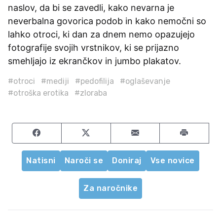
naslov, da bi se zavedli, kako nevarna je
neverbalna govorica podob in kako nemočni so
lahko otroci, ki dan za dnem nemo opazujejo
fotografije svojih vrstnikov, ki se prijazno
smehljajo iz ekrančkov in jumbo plakatov.
#otroci
#mediji
#pedofilija
#oglaševanje
#otroška erotika
#zloraba
Share on Facebook
Share on Twitter
Share by email
Natisni
Naroči se
Doniraj
Vse novice
Za naročnike