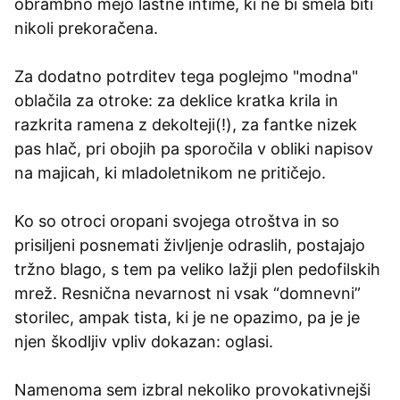
obrambno mejo lastne intime, ki ne bi smela biti
nikoli prekoračena.
Za dodatno potrditev tega poglejmo "modna"
oblačila za otroke: za deklice kratka krila in
razkrita ramena z dekolteji(!), za fantke nizek
pas hlač, pri obojih pa sporočila v obliki napisov
na majicah, ki mladoletnikom ne pritičejo.
Ko so otroci oropani svojega otroštva in so
prisiljeni posnemati življenje odraslih, postajajo
tržno blago, s tem pa veliko lažji plen pedofilskih
mrež. Resnična nevarnost ni vsak “domnevni”
storilec, ampak tista, ki je ne opazimo, pa je je
njen škodljiv vpliv dokazan: oglasi.
Namenoma sem izbral nekoliko provokativnejši