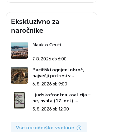
Ekskluzivno za
naročnike
Nauk o Ceuti
7. 8. 2026 ob 6:00
Pacifiški ognjeni obroč,
največji potresi v
zgodovini in cena pozabe
6. 8. 2026 ob 9:00
Ljudskofrontna koalicija –
ne, hvala (17. del):
Priprave na sestop z
5. 8. 2026 ob 12:00
oblasti – dvorska
opozicija 6: Gramsci na
delu: Revija 2000 in
Vse naročniške vsebine
revolucionarna izvotlitev