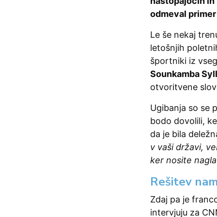
nastopajočih in
odmeval primer 
Le še nekaj tren
letošnjih poletni
športniki iz vse
Sounkamba Syl
otvoritvene slov
Ugibanja so se po
bodo dovolili, ke
da je bila delež
v vaši državi, v
ker nosite nagl
Rešitev nam
Zdaj pa je franc
intervjuju za CNN