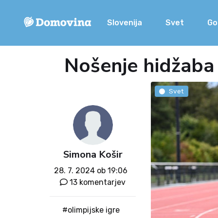
Slovenija
Svet
Go
Nošenje hidžaba 
Svet
Simona Košir
28. 7. 2024 ob 19:06
13 komentarjev
#olimpijske igre