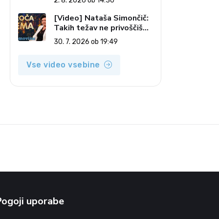
2. 8. 2026 ob 14:30
pečatov v vesolju (Vroča
tema, 2. 8. 2026)
[Video] Nataša Simončič:
Takih težav ne privoščiš
nikomur (Vroča tema, 30.
30. 7. 2026 ob 19:49
7. 2026)
Vse video vsebine
Pogoji uporabe