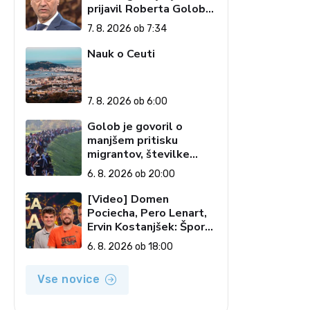
prijavil Roberta Goloba
– 'islamofila'
7. 8. 2026 ob 7:34
Nauk o Ceuti
7. 8. 2026 ob 6:00
Golob je govoril o
manjšem pritisku
migrantov, številke
govorijo drugače
6. 8. 2026 ob 20:00
[Video] Domen
Pociecha, Pero Lenart,
Ervin Kostanjšek: Šport
specialcev (Vroča tema,
6. 8. 2026 ob 18:00
6. 8. 2026)
Vse novice