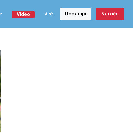
e
Več
Donacija
Naroči!
Video