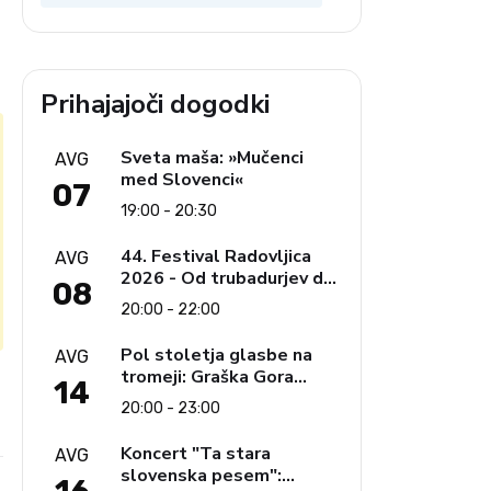
krščanstva
Prihajajoči dogodki
Sveta maša: »Mučenci
AVG
med Slovenci«
07
19:00 - 20:30
44. Festival Radovljica
AVG
2026 - Od trubadurjev do
08
Brahmsa
20:00 - 22:00
Pol stoletja glasbe na
AVG
tromeji: Graška Gora
14
obeležuje 50. jubilejni
e
20:00 - 23:00
festival narodno-zabavne
glasbe
Koncert "Ta stara
AVG
slovenska pesem":