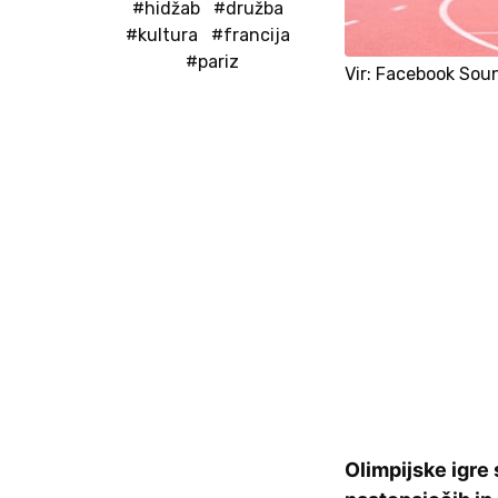
#hidžab
#družba
#kultura
#francija
#pariz
Vir: Facebook Sou
Olimpijske igre 