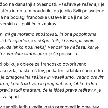
žbo na današnji slovesnosti. »
Težava je rešena
,« je
téra in ob tem poudarila, da je bilo Sylli pojasnjeno,
ja na podlagi francoske ustave in da ji ne bo
verskih ali političnih znakov.
n, mi ga moramo spoštovati, in ona popolnoma
 biti zgleden, ko si športnik, ki zastopa svojo
je, da lahko nosi nekaj, vendar ne nečesa, kar je
i z verskim simbolom,
« je še pojasnila.
, ki oblikuje obleke za francosko otvoritveno
ako zdaj našla rešitev, pri kateri si lahko šprinterka
 je zmagovalna rešitev in veseli smo. Vedno pravim,
oten, konstruktiven in pragmatičen, lahko trdno
pravila tudi medtem, če le iščeš prave rešitev
,« je
a za šport.
 v zadnjih letih uvedla vrsto prepovedi in omejitev