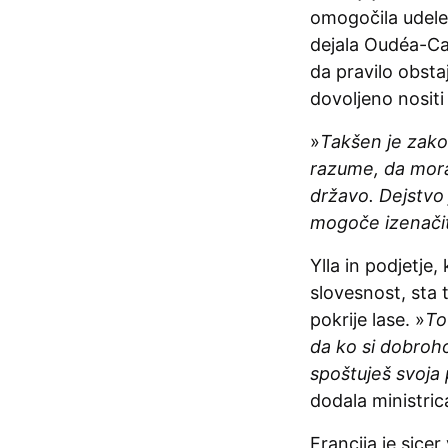
omogočila udele
dejala Oudéa-Cas
da pravilo obsta
dovoljeno nositi 
»
Takšen je zako
razume, da moraš
državo. Dejstvo 
mogoče izenačit
Ylla in podjetje
slovesnost, sta t
pokrije lase. »
To
da ko si dobroh
spoštuješ svoja 
dodala ministric
Francija je sicer