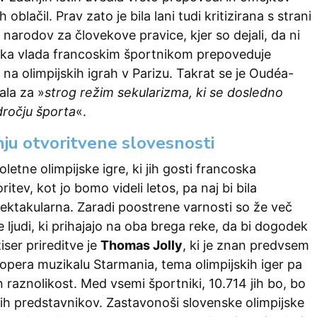
 oblačil. Prav zato je bila lani tudi kritizirana s strani
narodov za človekove pravice, kjer so dejali, da ni
ska vlada francoskim športnikom prepoveduje
na olimpijskih igrah v Parizu. Takrat se je Oudéa-
la za »
strog režim sekularizma, ki se dosledno
dročju športa
«.
nju otvoritvene slovesnosti
letne olimpijske igre, ki jih gosti francoska
ritev, kot jo bomo videli letos, pa naj bi bila
ektakularna. Zaradi poostrene varnosti so že več
 ljudi, ki prihajajo na oba brega reke, da bi dogodek
žiser prireditve je
Thomas Jolly
, ki je znan predvsem
opera muzikalu Starmania, tema olimpijskih iger pa
n raznolikost. Med vsemi športniki, 10.714 jih bo, bo
ih predstavnikov. Zastavonoši slovenske olimpijske