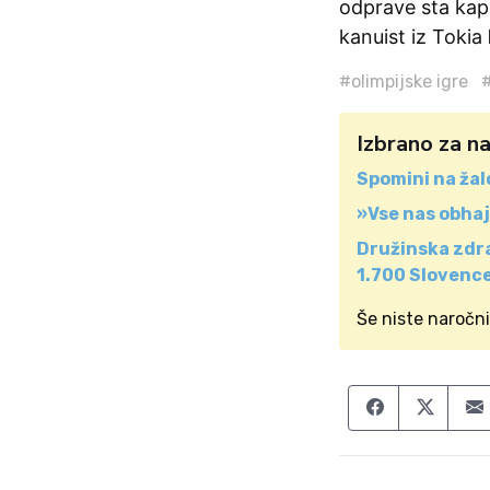
odprave sta ka
kanuist iz Tokia
#olimpijske igre
Izbrano za n
Spomini na ža
»Vse nas obhaja
Družinska zdra
1.700 Slovenc
Še niste naročn
Share on F
Share