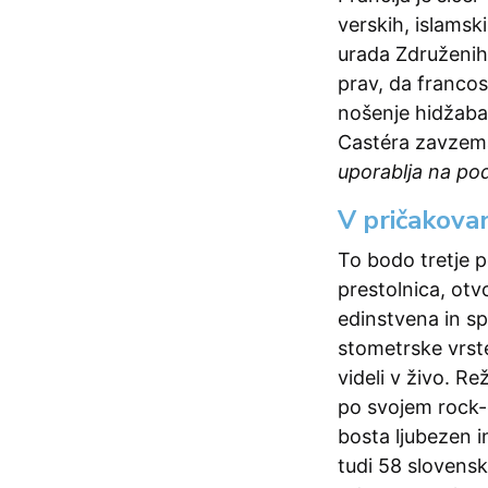
verskih, islamskih
urada Združenih 
prav, da franco
nošenje hidžaba 
Castéra zavzema
uporablja na po
V pričakova
To bodo tretje po
prestolnica, otvo
edinstvena in sp
stometrske vrste
videli v živo. Re
po svojem rock-
bosta ljubezen i
tudi 58 slovensk