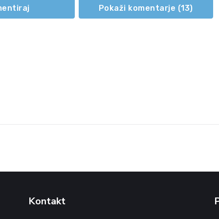
entiraj
Pokaži komentarje (
13
)
Kontakt