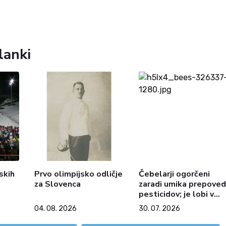
lanki
skih
Prvo olimpijsko odličje
Čebelarji ogorčeni
za Slovenca
zaradi umika prepoved
pesticidov; je lobi v
Franciji premočan?
04. 08. 2026
30. 07. 2026