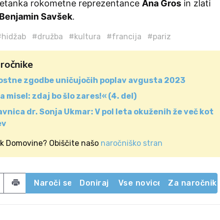
petanka rokometne reprezentance
Ana Gros
in zlati
Benjamin Savšek
.
#hidžab
#družba
#kultura
#francija
#pariz
aročnike
lostne zgodbe uničujočih poplav avgusta 2023
 misel: zdaj bo šlo zares!« (4. del)
vnica dr. Sonja Ukmar: V pol leta okuženih že več kot
ev
ik Domovine? Obiščite našo
naročniško stran
acebook
 on Twitter
Share by email
Naroči se
Doniraj
Vse novice
Za naročnik