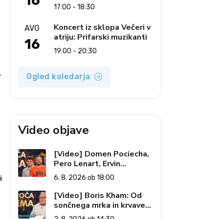
16
Ljudski pevci Jezerci
17:00 - 18:30
Koncert iz sklopa Večeri v
AVG
atriju: Prifarski muzikanti
16
19:00 - 20:30
Ogled koledarja
Video objave
[Video] Domen Pociecha,
Pero Lenart, Ervin
Kostanjšek: Šport
i
6. 8. 2026 ob 18:00
specialcev (Vroča tema, 6.
8. 2026)
[Video] Boris Kham: Od
sončnega mrka in krvave
lune do slovenskih