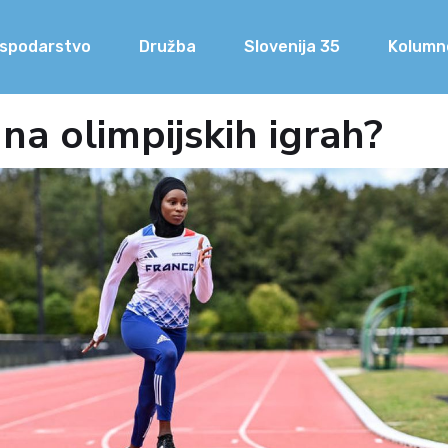
spodarstvo
Družba
Slovenija 35
Kolumn
na olimpijskih igrah?