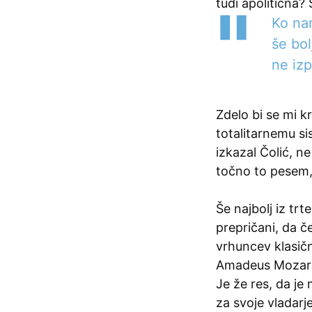
tudi apolitična?
Ko nar
še bo
ne iz
Zdelo bi se mi kr
totalitarnemu si
izkazal Čolić, n
točno to pesem, 
Še najbolj iz trt
prepričani, da če
vrhuncev klasič
Amadeus Mozart,
Je že res, da je
za svoje vladarje