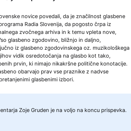
ovenske novice povedali, da je značilnost glasbene
rograma Radia Slovenija, da pogosto črpa iz
alnega zvočnega arhiva in k temu vpleta nove,
so glasbeno zgodovino, bližnjo in daljno,
ljučno iz glasbeno zgodovinskega oz. muzikološkega
 njihov vidik osredotočanja na glasbo kot tako,
benih prvin, ki nimajo nikakršne politične konotacije.
glasbeno obarvajo prav vse praznike z nadvse
 pretanjenimi glasbenimi izbori.
ntarja Zoje Gruden je na voljo na koncu prispevka.