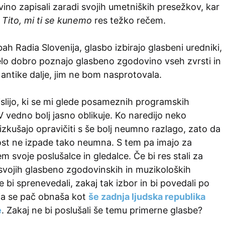
ino zapisali zaradi svojih umetniških presežkov, kar
 Tito, mi ti se kunemo
res težko rečem.
ah Radia Slovenija, glasbo izbirajo glasbeni uredniki,
zelo dobro poznajo glasbeno zgodovino vseh zvrsti in
antike dalje, jim ne bom nasprotovala.
slijo, ki se mi glede posameznih programskih
 vedno bolj jasno oblikuje. Ko naredijo neko
zkušajo opravičiti s še bolj neumno razlago, zato da
t ne izpade tako neumna. S tem pa imajo za
svoje poslušalce in gledalce. Če bi res stali za
 svojih glasbeno zgodovinskih in muzikoloških
e bi sprenevedali, zakaj tak izbor in bi povedali po
ija se pač obnaša kot
še zadnja ljudska republika
e
. Zakaj ne bi poslušali še temu primerne glasbe?