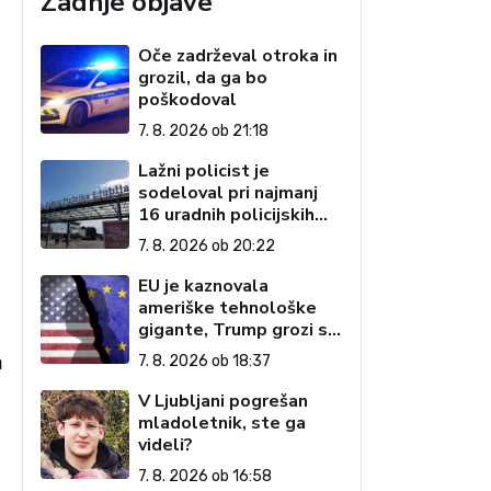
Zadnje objave
Oče zadrževal otroka in
grozil, da ga bo
poškodoval
7. 8. 2026 ob 21:18
Lažni policist je
sodeloval pri najmanj
16 uradnih policijskih
postopkih
7. 8. 2026 ob 20:22
EU je kaznovala
ameriške tehnološke
gigante, Trump grozi s
carinami
m
7. 8. 2026 ob 18:37
V Ljubljani pogrešan
mladoletnik, ste ga
videli?
7. 8. 2026 ob 16:58