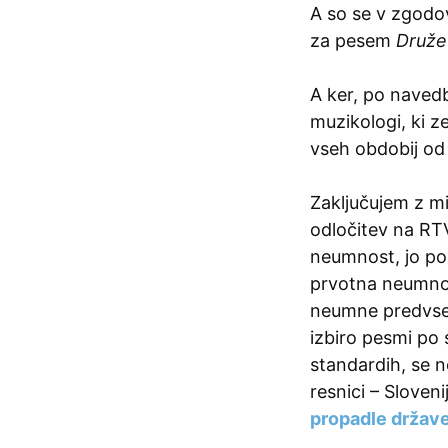
A so se v zgodov
za pesem
Druže
A ker, po navedb
muzikologi, ki 
vseh obdobij od 
Zaključujem z mi
odločitev na RTV
neumnost, jo poi
prvotna neumnos
neumne predvsem 
izbiro pesmi po
standardih, se n
resnici – Sloven
propadle držav