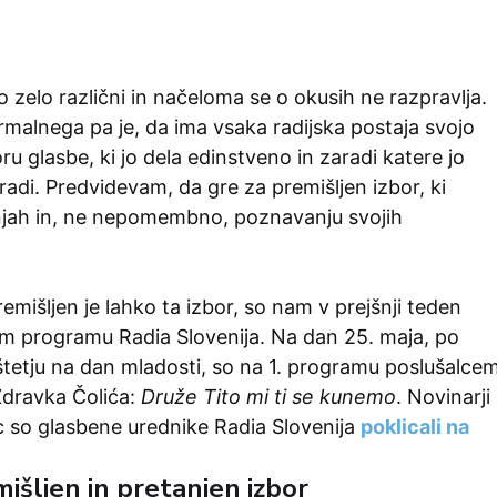
o zelo različni in načeloma se o okusih ne razpravlja.
rmalnega pa je, da ima vsaka radijska postaja svojo
boru glasbe, ki jo dela edinstveno in zaradi katere jo
 radi. Predvidevam, da gre za premišljen izbor, ki
šnjah in, ne nepomembno, poznavanju svojih
emišljen je lahko ta izbor, so nam v prejšnji teden
em programu Radia Slovenija. Na dan 25. maja, po
etju na dan mladosti, so na 1. programu poslušalce
Zdravka Čolića:
Druže Tito mi ti se kunemo
. Novinarji
c so glasbene urednike Radia Slovenija
poklicali na
išljen in pretanjen izbor