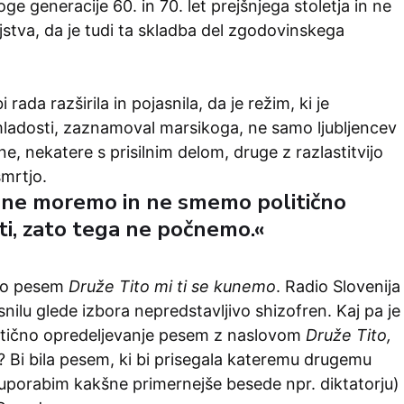
 generacije 60. in 70. let prejšnjega stoletja in ne
stva, da je tudi ta skladba del zgodovinskega
 rada razširila in pojasnila, da je režim, ki je
 mladosti, zaznamoval marsikoga, ne samo ljubljencev
ne, nekatere s prisilnim delom, druge z razlastitvijo
smrtjo.
e ne moremo in ne smemo politično
ti, zato tega ne počnemo.«
tijo pesem
Druže Tito mi ti se kunemo
. Radio Slovenija
snilu glede izbora nepredstavljivo shizofren. Kaj pa je
itično opredeljevanje pesem z naslovom
Druže Tito,
? Bi bila pesem, ki bi prisegala kateremu drugemu
 uporabim kakšne primernejše besede npr. diktatorju)