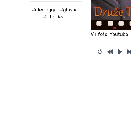
#ideologija
#glasba
#tito
#sfrj
Vir foto: Youtube