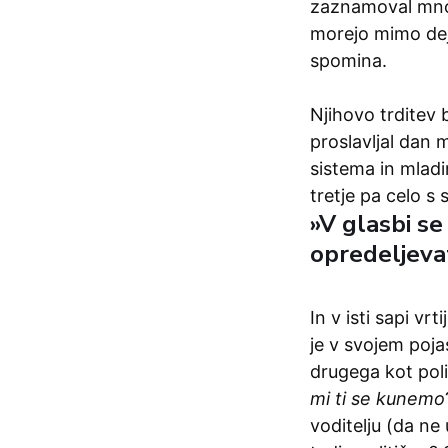
zaznamoval mnoge
morejo mimo dej
spomina.
Njihovo trditev bi
proslavljal dan
sistema in mladi
tretje pa celo s 
»V glasbi s
opredeljeva
In v isti sapi vr
je v svojem poja
drugega kot pol
mi ti se kunemo
voditelju (da ne