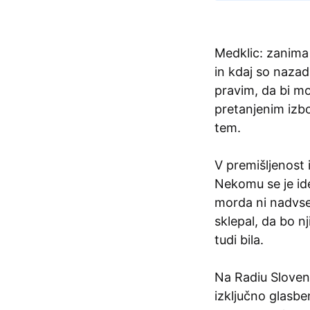
Medklic: zanima 
in kdaj so nazad
pravim, da bi mo
pretanjenim izbo
tem.
V premišljenost
Nekomu se je ide
morda ni nadvse 
sklepal, da bo 
tudi bila.
Na Radiu Sloveni
izključno glasb