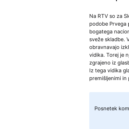
Na RTV so za Sl
podobe Prvega p
bogatega nacion
sveže skladbe. V
obravnavajo izk
vidika. Torej je
zgrajeno iz glas
Iz tega vidika 
premišljenimi in
Posnetek kome