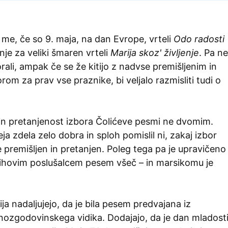
me, če so 9. maja, na dan Evrope, vrteli
Odo radosti
nje za veliki šmaren vrteli
Marija skoz' življenje
. Pa ne
rali, ampak če se že kitijo z nadvse premišljenim in
rom za prav vse praznike, bi veljalo razmisliti tudi o
 in pretanjenost izbora Čolićeve pesmi ne dvomim.
ja zdela zelo dobra in sploh pomislil ni, zakaj izbor
premišljen in pretanjen. Poleg tega pa je upravičeno
njihovim poslušalcem pesem všeč – in marsikomu je
ja nadaljujejo, da je bila pesem predvajana iz
enozgodovinskega vidika. Dodajajo, da je dan mladost