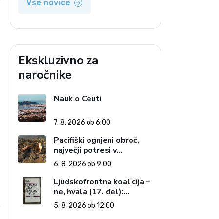
Vse novice
Ekskluzivno za
naročnike
Nauk o Ceuti
7. 8. 2026 ob 6:00
Pacifiški ognjeni obroč,
največji potresi v
zgodovini in cena pozabe
6. 8. 2026 ob 9:00
Ljudskofrontna koalicija –
ne, hvala (17. del):
Priprave na sestop z
5. 8. 2026 ob 12:00
i
oblasti – dvorska