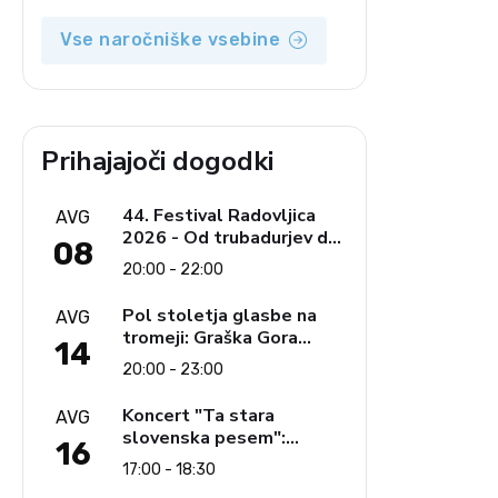
opozicija 6: Gramsci na
delu: Revija 2000 in
Vse naročniške vsebine
revolucionarna izvotlitev
krščanstva
Prihajajoči dogodki
44. Festival Radovljica
AVG
2026 - Od trubadurjev do
08
Brahmsa
20:00 - 22:00
Pol stoletja glasbe na
AVG
tromeji: Graška Gora
14
obeležuje 50. jubilejni
20:00 - 23:00
festival narodno-zabavne
glasbe
Koncert "Ta stara
AVG
slovenska pesem":
16
Ljudski pevci Jezerci
17:00 - 18:30