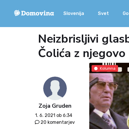
Slovenija
Svet
Go
Neizbrisljivi gla
Čolića z njegovo
Kolumna
Zoja Gruden
1. 6. 2021 ob 6:34
20 komentarjev