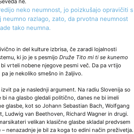
 Seveda ne.
edijo neko neumnost, jo poizkušajo opravičiti s
lj neumno razlago, zato, da prvotna neumnost
pade tako neumna.
ivično in del kulture izbrisa, če zaradi lojalnosti
stemu, ki jo je s pesmijo
Druže Tito mi ti se kunemo
e bi vrteli nobene njegove pesmi več. Da pa vrtijo
pa je nekoliko smešno in žaljivo.
e izvit pa je naslednji argument. Na radiu Slovenija so
 bi na glasbo gledali politično, danes ne bi imeli
ne glasbe, kot so Johann Sebastian Bach, Wolfgang
 Ludwig van Beethoven, Richard Wagner in drugi.
 marsikateri velikan klasične glasbe skladal predvsem
 – nenazadnje je bil za koga to edini način preživetja.