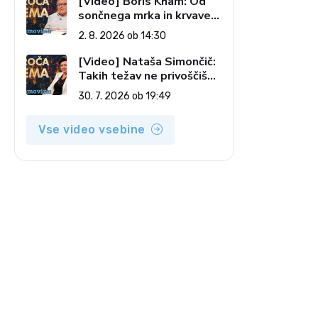
[Video] Boris Kham: Od
sončnega mrka in krvave
lune do slovenskih
2. 8. 2026 ob 14:30
pečatov v vesolju (Vroča
tema, 2. 8. 2026)
[Video] Nataša Simončič:
Takih težav ne privoščiš
nikomur (Vroča tema, 30.
30. 7. 2026 ob 19:49
7. 2026)
Vse video vsebine