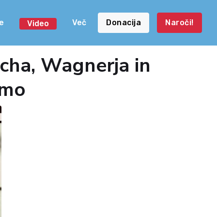
e
Več
Donacija
Naroči!
Video
acha, Wagnerja in
emo