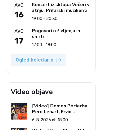
Koncert iz sklopa Večeri v
AVG
atriju: Prifarski muzikanti
16
19:00 - 20:30
Pogovori o življenju in
AVG
smrti
17
17:00 - 18:00
Ogled koledarja
Video objave
[Video] Domen Pociecha,
Pero Lenart, Ervin
Kostanjšek: Šport
6. 8. 2026 ob 18:00
specialcev (Vroča tema, 6.
8. 2026)