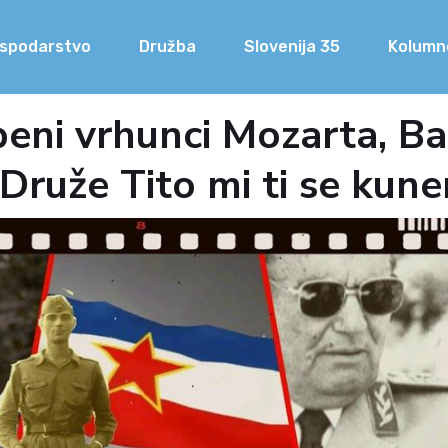
spodarstvo
Družba
Slovenija 35
Kolumn
sbeni vrhunci Mozarta, B
 Druže Tito mi ti se kun