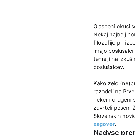
Glasbeni okusi s
Nekaj najbolj no
filozofijo pri iz
imajo poslušalci
temelji na izku
poslušalcev.
Kako zelo (ne)pr
razodeli na Prv
nekem drugem št
zavrteli pesem 
Slovenskih novi
zagovor
.
Nadvse prem