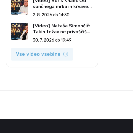
[Video] Boris Kham: Od
sončnega mrka in krvave
lune do slovenskih
2. 8. 2026 ob 14:30
pečatov v vesolju (Vroča
tema, 2. 8. 2026)
[Video] Nataša Simončič:
Takih težav ne privoščiš
nikomur (Vroča tema, 30.
30. 7. 2026 ob 19:49
7. 2026)
Vse video vsebine