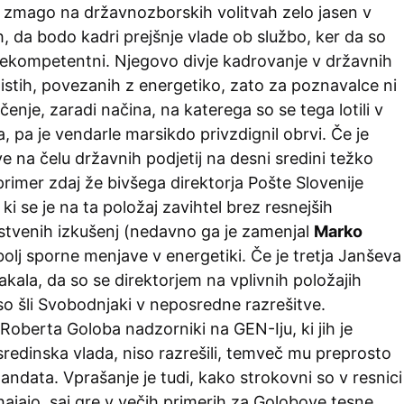
o zmago na državnozborskih volitvah zelo jasen v
, da bodo kadri prejšnje vlade ob službo, ker da so
nekompetentni. Njegovo divje kadrovanje v državnih
i tistih, povezanih z energetiko, zato za poznavalce ni
nje, zaradi načina, na katerega so se tega lotili v
 pa je vendarle marsikdo privzdignil obrvi. Če je
 na čelu državnih podjetij na desni sredini težko
primer zdaj že bivšega direktorja Pošte Slovenije
, ki se je na ta položaj zavihtel brez resnejših
tvenih izkušenj (nedavno ga je zamenjal
Marko
 bolj sporne menjave v energetiki. Če je tretja Janševa
akala, da so se direktorjem na vplivnih položajih
 so šli Svobodnjaki v neposredne razrešitve.
oberta Goloba nadzorniki na GEN-Iju, ki jih je
redinska vlada, niso razrešili, temveč mu preprosto
mandata. Vprašanje je tudi, kako strokovni so v resnici
ihajajo, saj gre v večih primerih za Golobove tesne