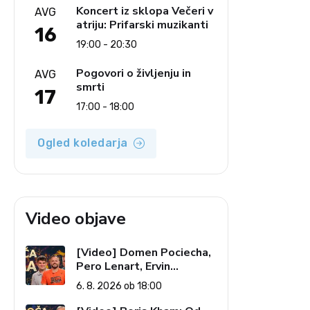
Koncert iz sklopa Večeri v
AVG
atriju: Prifarski muzikanti
16
19:00 - 20:30
Pogovori o življenju in
AVG
smrti
17
17:00 - 18:00
Ogled koledarja
Video objave
[Video] Domen Pociecha,
Pero Lenart, Ervin
Kostanjšek: Šport
6. 8. 2026 ob 18:00
specialcev (Vroča tema, 6.
8. 2026)