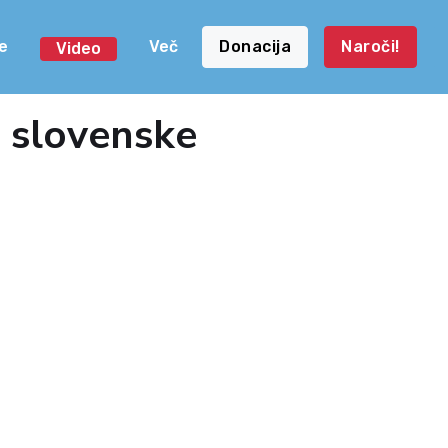
e
Več
Donacija
Naroči!
Video
l slovenske