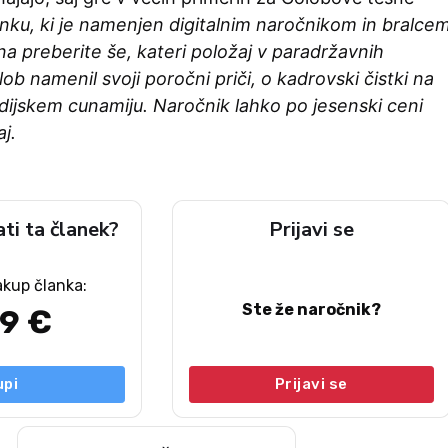
anku, ki je namenjen digitalnim naročnikom in bralce
a preberite še, kateri položaj v paradržavnih
lob namenil svoji poročni priči, o kadrovski čistki na
ijskem cunamiju. Naročnik lahko po jesenski ceni
aj.
ati ta članek?
Prijavi se
akup članka:
Ste že naročnik?
49 €
upi
Prijavi se