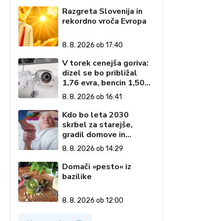
Razgreta Slovenija in
rekordno vroča Evropa
8. 8. 2026 ob 17:40
V torek cenejša goriva:
dizel se bo približal
1,76 evra, bencin 1,50
evra
8. 8. 2026 ob 16:41
Kdo bo leta 2030
skrbel za starejše,
gradil domove in
zagotavljal javne
8. 8. 2026 ob 14:29
storitve?
Domači »pesto« iz
bazilike
8. 8. 2026 ob 12:00