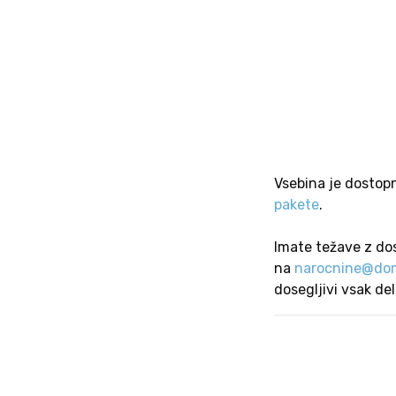
Vsebina je dostop
pakete
.
Imate težave z do
na
narocnine@dom
dosegljivi vsak de