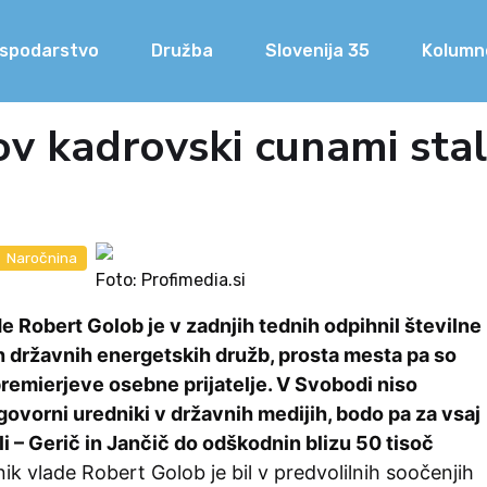
spodarstvo
Družba
Slovenija 35
Kolumn
v kadrovski cunami sta
Naročnina
Foto: Profimedia.si
e Robert Golob je v zadnjih tednih odpihnil številne
ih državnih energetskih družb, prosta mesta pa so
premierjeve osebne prijatelje. V Svobodi niso
dgovorni uredniki v državnih medijih, bodo pa za vsaj
i – Gerič in Jančič do odškodnin blizu 50 tisoč
k vlade Robert Golob je bil v predvolilnih soočenjih