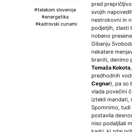
pred prepričljiv
#telekom slovenije
svojih napovedih
#energetika
nestrokovni in 
#kadrovski cunami
podjetjih, zlast
nobeno preseneče
Gibanju Svoboda,
nekatere menjave
braniti, denimo 
Tomaža Kokota
predhodnih vods
Cegnar
), pa so
vlada povečini č
iztekli mandati,
Spomnimo, tudi R
postavila desnos
niso podaljšali 
kadri, ki zdaj pr