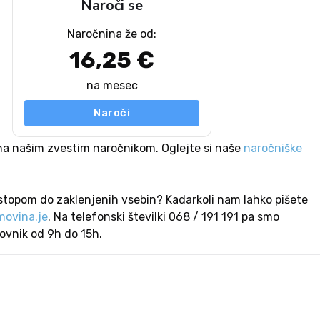
Naroči se
Naročnina že od:
16,25 €
na mesec
Naroči
na našim zvestim naročnikom. Oglejte si naše
naročniške
stopom do zaklenjenih vsebin? Kadarkoli nam lahko pišete
ovina.je
. Na telefonski številki 068 / 191 191 pa smo
lovnik od 9h do 15h.