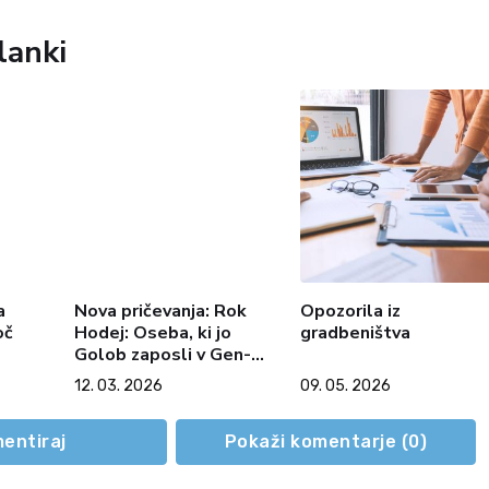
lanki
a
Nova pričevanja: Rok
Opozorila iz
oč
Hodej: Oseba, ki jo
gradbeništva
Golob zaposli v Gen-i,
Golobu dolguje uslugo
12. 03. 2026
09. 05. 2026
entiraj
Pokaži komentarje (
0
)