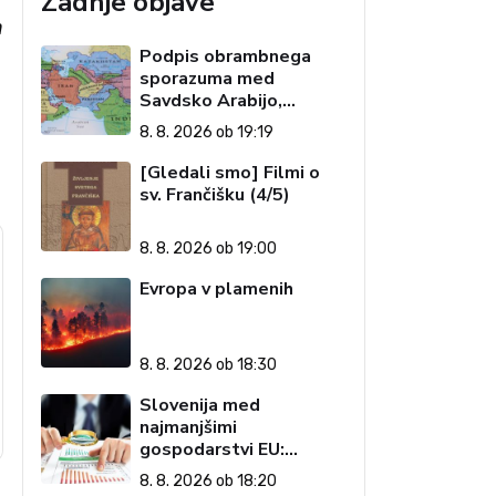
Zadnje objave
m
Podpis obrambnega
sporazuma med
Savdsko Arabijo,
Pakistanom in Turčijo
8. 8. 2026 ob 19:19
[Gledali smo] Filmi o
sv. Frančišku (4/5)
8. 8. 2026 ob 19:00
Evropa v plamenih
8. 8. 2026 ob 18:30
Slovenija med
najmanjšimi
gospodarstvi EU:
Golobova vlada pustila
8. 8. 2026 ob 18:20
visoke račune državi