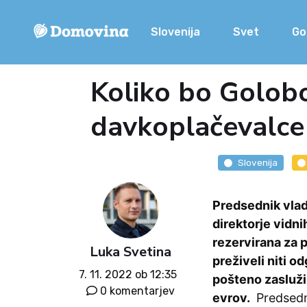
Slovenija
Svet
Go
Koliko bo Golobo
davkoplačevalce
Slovenija
Predsednik vlad
direktorje vidn
rezervirana za 
Luka Svetina
preživeli niti o
7. 11. 2022 ob 12:35
pošteno zaslužil
0 komentarjev
evrov.
Predsedni