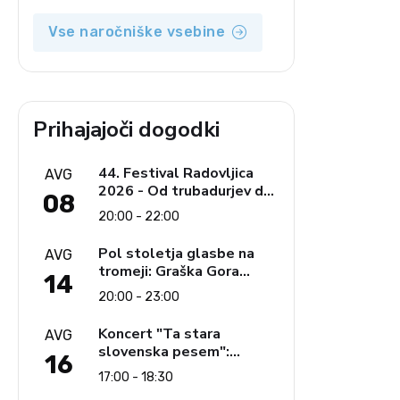
Vse naročniške vsebine
Prihajajoči dogodki
44. Festival Radovljica
AVG
2026 - Od trubadurjev do
08
Brahmsa
20:00 - 22:00
Pol stoletja glasbe na
AVG
tromeji: Graška Gora
14
obeležuje 50. jubilejni
20:00 - 23:00
festival narodno-zabavne
glasbe
Koncert "Ta stara
AVG
slovenska pesem":
16
Ljudski pevci Jezerci
17:00 - 18:30