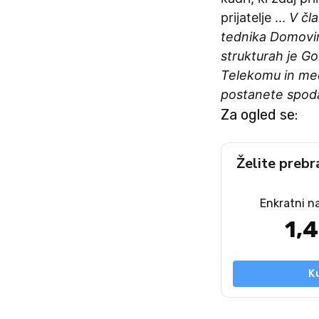
prijatelje ...
V čl
tednika Domovin
strukturah je Go
Telekomu in med
postanete spod
Za ogled se:
Želite prebr
Enkratni n
1,
K