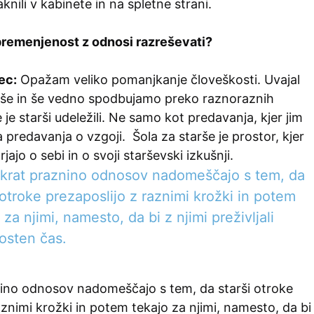
aknili v kabinete in na spletne strani.
remenjenost z odnosi razreševati?
ec:
Opažam veliko pomanjkanje človeškosti. Uvajal
rše in še vedno spodbujamo preko raznoraznih
 je starši udeležili. Ne samo kot predavanja, kjer jim
 predavanja o vzgoji. Šola za starše je prostor, kjer
ajo o sebi in o svoji starševski izkušnji.
okrat praznino odnosov nadomeščajo s tem, da
 otroke prezaposlijo z raznimi krožki in potem
 za njimi, namesto, da bi z njimi preživljali
osten čas.
nino odnosov nadomeščajo s tem, da starši otroke
aznimi krožki in potem tekajo za njimi, namesto, da bi