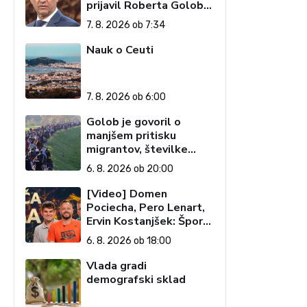
prijavil Roberta Goloba
– 'islamofila'
7. 8. 2026 ob 7:34
Nauk o Ceuti
7. 8. 2026 ob 6:00
Golob je govoril o
manjšem pritisku
migrantov, številke
.
govorijo drugače
6. 8. 2026 ob 20:00
[Video] Domen
Pociecha, Pero Lenart,
Ervin Kostanjšek: Šport
specialcev (Vroča tema,
6. 8. 2026 ob 18:00
6. 8. 2026)
Vlada gradi
demografski sklad