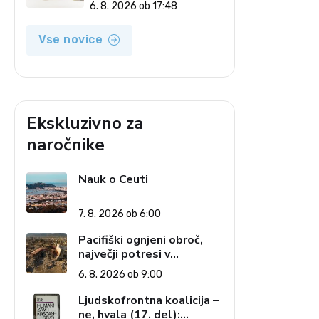
6. 8. 2026 ob 17:48
Vse novice
Ekskluzivno za
naročnike
Nauk o Ceuti
7. 8. 2026 ob 6:00
Pacifiški ognjeni obroč,
največji potresi v
zgodovini in cena pozabe
6. 8. 2026 ob 9:00
Ljudskofrontna koalicija –
ne, hvala (17. del):