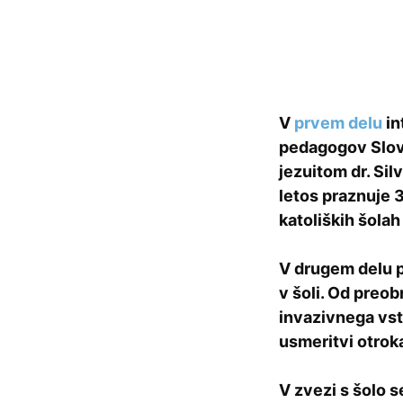
V
prvem delu
in
pedagogov Slove
jezuitom dr. Si
letos praznuje 3
katoliških šolah
V drugem delu p
v šoli. Od preobr
invazivnega vst
usmeritvi otrok
V zvezi s šolo 