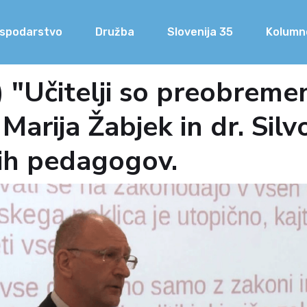
spodarstvo
Družba
Slovenija 35
Kolumn
"Učitelji so preobremenj
 Marija Žabjek in dr. Silv
kih pedagogov.