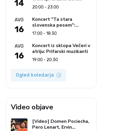
14
obeležuje 50. jubilejni
20:00 - 23:00
festival narodno-zabavne
glasbe
Koncert "Ta stara
AVG
slovenska pesem":
16
Ljudski pevci Jezerci
17:00 - 18:30
Koncert iz sklopa Večeri v
AVG
atriju: Prifarski muzikanti
16
19:00 - 20:30
Ogled koledarja
o
Video objave
[Video] Domen Pociecha,
Pero Lenart, Ervin