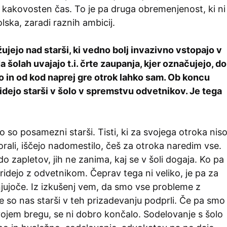
ali kakovosten čas. To je pa druga obremenjenost, ki ni
olska, zaradi raznih ambicij.
ožujejo nad starši, ki vedno bolj invazivno vstopajo v
Na šolah uvajajo t.i. črte zaupanja, kjer označujejo, do
o in od kod naprej gre otrok lahko sam. Ob koncu
idejo starši v šolo v spremstvu odvetnikov. Je tega
 so posamezni starši. Tisti, ki za svojega otroka nis
morali, iščejo nadomestilo, češ za otroka naredim vse.
do zapletov, jih ne zanima, kaj se v šoli dogaja. Ko pa
ridejo z odvetnikom. Čeprav tega ni veliko, je pa za
jujoče. Iz izkušenj vem, da smo vse probleme z
če so nas starši v teh prizadevanju podprli. Če pa smo
vojem bregu, se ni dobro končalo. Sodelovanje s šolo