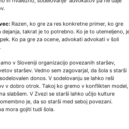
jno in hvaležno, sodelovanje advokatov pa ne daje
ov.
ovec:
Razen, ko gre za res konkretne primer, ko gre
 dejanja, takrat je to potrebno. Ko je to utemeljeno, j
opek. Ko pa gre za ocene, advokati advokati v šoli
.
amo v Sloveniji organizacijo povezanih staršev,
etov staršev. Vedno sem zagovarjal, da šola s starši
 sodelovalen donos. V sodelovanju se lahko reši
v v dobro otrok. Takoj ko gremo v konflikten model,
a slabšem. V Zvezi se starši lahko učijo kulture
Pomembno je, da so starši med seboj povezani.
a mora gojiti tudi šola.