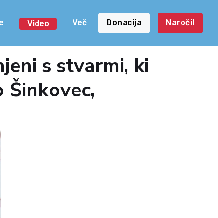
e
Več
Donacija
Naroči!
Video
eni s stvarmi, ki
o Šinkovec,