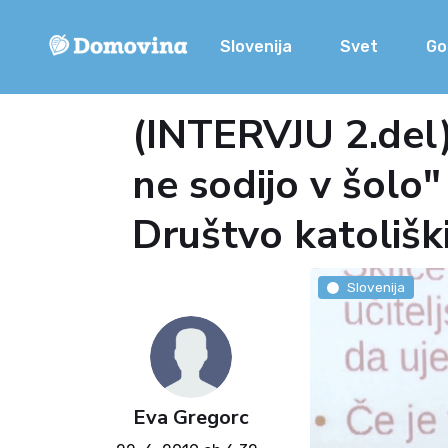
Slovenija
Svet
Go
(INTERVJU 2.del) 
ne sodijo v šolo"
Društvo katoliš
Slovenija
Eva Gregorc