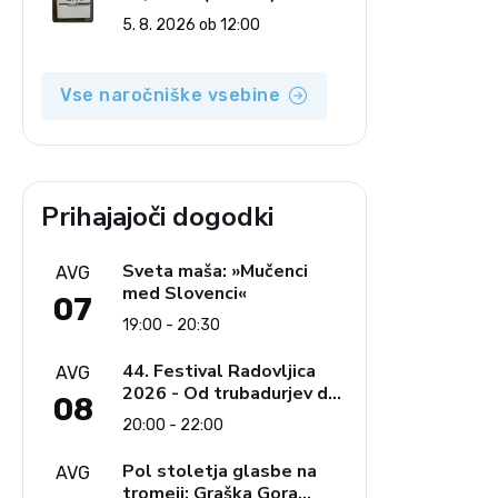
Priprave na sestop z
5. 8. 2026 ob 12:00
oblasti – dvorska
opozicija 6: Gramsci na
delu: Revija 2000 in
Vse naročniške vsebine
revolucionarna izvotlitev
krščanstva
Prihajajoči dogodki
Sveta maša: »Mučenci
AVG
med Slovenci«
07
19:00 - 20:30
44. Festival Radovljica
AVG
2026 - Od trubadurjev do
08
Brahmsa
20:00 - 22:00
Pol stoletja glasbe na
AVG
tromeji: Graška Gora