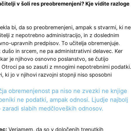
 učitelji v šoli res preobremenjeni? Kje vidite razloge
ekla bi, da so preobremenjeni, ampak s stvarmi, ki ne
čitelji z nepotrebno administracijo, in z doslednim
vno-upravnih predpisov. To učitelja obremenjuje.
j z dušo in srcem, ne pa administrativni delavec. Ker
o kar je njihovo osnovno poslanstvo, se čutijo
 Otroci pa so zasuti z mnogimi nepotrebnimi podatki
i, ki jo v njihovi razvojni stopnji niso sposobni
čja obremenjenost pa niso ne zvezki ne knjige
eniki ne podatki, ampak odnosi. Ljudje najbolj
o zaradi slabih medčloveških odnosov.
ec:
Verjamem, da so v določenih trenutkih