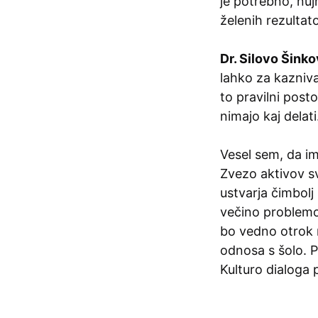
je potrebno, nu
želenih rezultat
Dr. Silovo Šink
lahko za kazniva
to pravilni post
nimajo kaj delati
Vesel sem, da im
Zvezo aktivov sv
ustvarja čimbolj
večino problemo
bo vedno otrok n
odnosa s šolo. 
Kulturo dialoga p