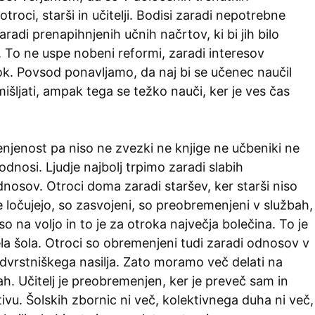
troci, starši in učitelji. Bodisi zaradi nepotrebne
aradi prenapihnjenih učnih načrtov, ki bi jih bilo
. To ne uspe nobeni reformi, zaradi interesov
k. Povsod ponavljamo, da naj bi se učenec naučil
šljati, ampak tega se težko nauči, ker je ves čas
njenost pa niso ne zvezki ne knjige ne učbeniki ne
dnosi. Ljudje najbolj trpimo zaradi slabih
nosov. Otroci doma zaradi staršev, ker starši niso
e ločujejo, so zasvojeni, so preobremenjeni v službah,
o na voljo in to je za otroka največja bolečina. To je
cela šola. Otroci so obremenjeni tudi zaradi odnosov v
medvrstniškega nasilja. Zato moramo več delati na
ah. Učitelj je preobremenjen, ker je preveč sam in
ivu. Šolskih zbornic ni več, kolektivnega duha ni več,