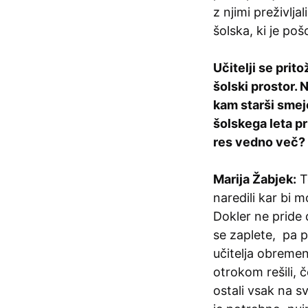
z njimi preživlj
šolska, ki je poš
Učitelji se prit
šolski prostor. 
kam starši smej
šolskega leta pr
res vedno več?
Marija Žabjek:
To
naredili kar bi 
Dokler ne pride 
se zaplete, pa p
učitelja obremen
otrokom rešili, 
ostali vsak na s