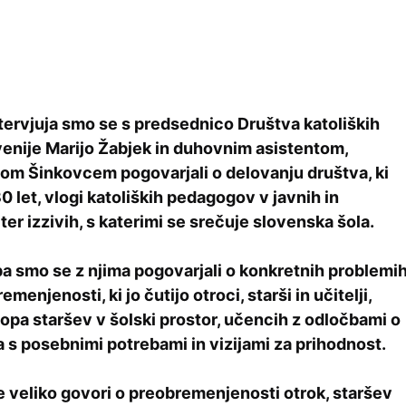
tervjuja smo se s predsednico Društva katoliških
nije Marijo Žabjek in duhovnim asistentom,
lvom Šinkovcem pogovarjali o delovanju društva, ki
0 let, vlogi katoliških pedagogov v javnih in
 ter izzivih, s katerimi se srečuje slovenska šola.
a smo se z njima pogovarjali o konkretnih problemi
emenjenosti, ki jo čutijo otroci, starši in učitelji,
opa staršev v šolski prostor, učencih z odločbami o
a s posebnimi potrebami in vizijami za prihodnost.
se veliko govori o preobremenjenosti otrok, staršev