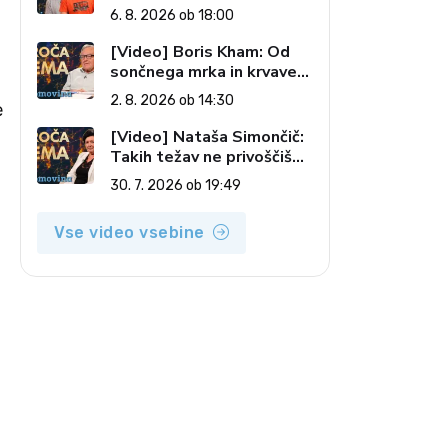
Kostanjšek: Šport
6. 8. 2026 ob 18:00
specialcev (Vroča tema, 6.
8. 2026)
[Video] Boris Kham: Od
sončnega mrka in krvave
lune do slovenskih
2. 8. 2026 ob 14:30
e
pečatov v vesolju (Vroča
tema, 2. 8. 2026)
[Video] Nataša Simončič:
Takih težav ne privoščiš
nikomur (Vroča tema, 30.
30. 7. 2026 ob 19:49
7. 2026)
Vse video vsebine