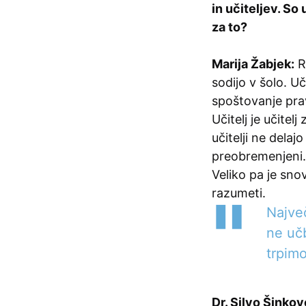
in učiteljev. So
za to?
Marija Žabjek:
R
sodijo v šolo. U
spoštovanje pra
Učitelj je učitel
učitelji ne delaj
preobremenjeni.
Veliko pa je snov
razumeti.
Najve
ne učb
trpim
Dr. Silvo Šinkov