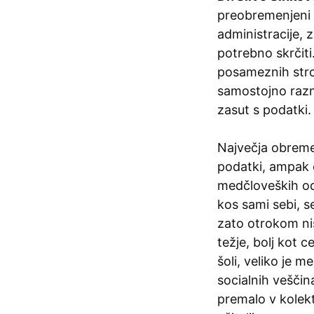
preobremenjeni o
administracije, z
potrebno skrčiti
posameznih stro
samostojno razmi
zasut s podatki.
Največja obreme
podatki, ampak o
medčloveških od
kos sami sebi, s
zato otrokom nis
težje, bolj kot 
šoli, veliko je 
socialnih veščin
premalo v kolekt