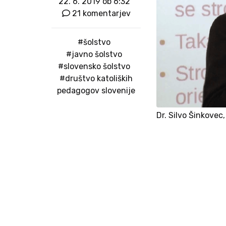
22. 6. 2019 ob 6:32
21 komentarjev
#šolstvo
#javno šolstvo
#slovensko šolstvo
#društvo katoliških
pedagogov slovenije
Dr. Silvo Šinkovec