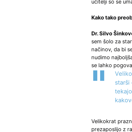
učitelji so se um
Kako tako preob
Dr. Silvo Šinkov
sem šolo za sta
načinov, da bi se
nudimo najboljša
se lahko pogovarj
Velik
starši
tekajo
kakov
Velikokrat praz
prezaposlijo z r