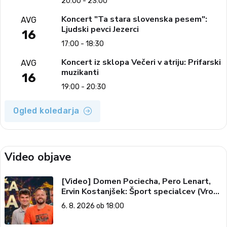
20:00 - 23:00
Koncert "Ta stara slovenska pesem":
AVG
Ljudski pevci Jezerci
16
17:00 - 18:30
Koncert iz sklopa Večeri v atriju: Prifarski
AVG
muzikanti
16
19:00 - 20:30
Ogled koledarja
Video objave
[Video] Domen Pociecha, Pero Lenart,
Ervin Kostanjšek: Šport specialcev (Vroča
tema, 6. 8. 2026)
6. 8. 2026 ob 18:00