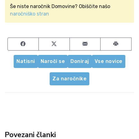
Še niste naročnik Domovine? Obiščite našo
naročniško stran
Share on Facebook
Share on Twitter
Share by email
Natisni
Naroči se
Doniraj
Vse novice
Za naročnike
Povezani članki