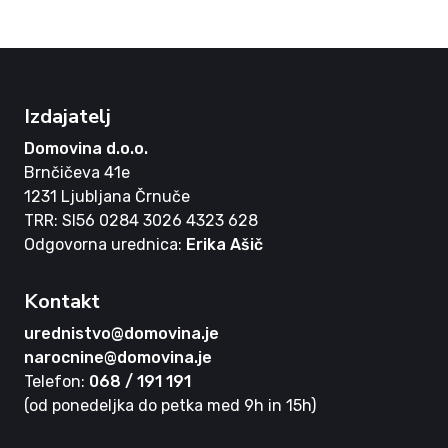
Izdajatelj
Domovina d.o.o.
Brnčičeva 41e
1231 Ljubljana Črnuče
TRR: SI56 0284 3026 4323 628
Odgovorna urednica:
Erika Ašič
Kontakt
urednistvo@domovina.je
narocnine@domovina.je
Telefon:
068 / 191 191
(od ponedeljka do petka med 9h in 15h)