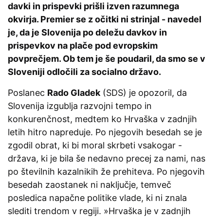
davki in prispevki prišli izven razumnega
okvirja. Premier se z očitki ni strinjal - navedel
je, da je Slovenija po deležu davkov in
prispevkov na plače pod evropskim
povprečjem. Ob tem je še poudaril, da smo se v
Sloveniji odločili za socialno državo.
Poslanec
Rado Gladek
(SDS) je opozoril, da
Slovenija izgublja razvojni tempo in
konkurenčnost, medtem ko Hrvaška v zadnjih
letih hitro napreduje. Po njegovih besedah se je
zgodil obrat, ki bi moral skrbeti vsakogar -
država, ki je bila še nedavno precej za nami, nas
po številnih kazalnikih že prehiteva. Po njegovih
besedah zaostanek ni naključje, temveč
posledica napačne politike vlade, ki ni znala
slediti trendom v regiji. »Hrvaška je v zadnjih