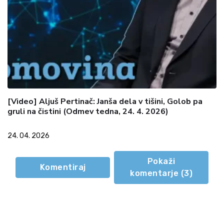
[Video] Aljuš Pertinač: Janša dela v tišini, Golob pa
gruli na čistini (Odmev tedna, 24. 4. 2026)
24. 04. 2026
Pokaži
Komentiraj
komentarje (
3
)