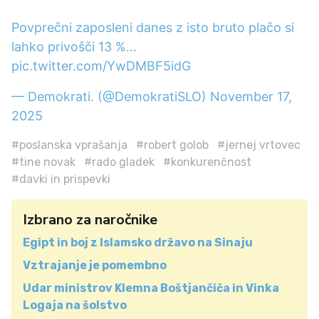
Povprečni zaposleni danes z isto bruto plačo si
lahko privošči 13 %…
pic.twitter.com/YwDMBF5idG
— Demokrati. (@DemokratiSLO)
November 17,
2025
#poslanska vprašanja
#robert golob
#jernej vrtovec
#tine novak
#rado gladek
#konkurenčnost
#davki in prispevki
Izbrano za naročnike
Egipt in boj z Islamsko državo na Sinaju
Vztrajanje je pomembno
Udar ministrov Klemna Boštjančiča in Vinka
Logaja na šolstvo