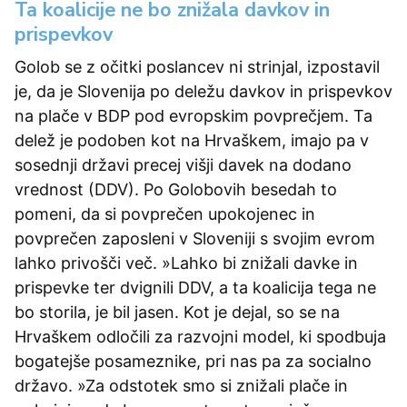
Ta koalicije ne bo znižala davkov in
prispevkov
Golob se z očitki poslancev ni strinjal, izpostavil
je, da je Slovenija po deležu davkov in prispevkov
na plače v BDP pod evropskim povprečjem. Ta
delež je podoben kot na Hrvaškem, imajo pa v
sosednji državi precej višji davek na dodano
vrednost (DDV). Po Golobovih besedah to
pomeni, da si povprečen upokojenec in
povprečen zaposleni v Sloveniji s svojim evrom
lahko privošči več. »Lahko bi znižali davke in
prispevke ter dvignili DDV, a ta koalicija tega ne
bo storila, je bil jasen. Kot je dejal, so se na
Hrvaškem odločili za razvojni model, ki spodbuja
bogatejše posameznike, pri nas pa za socialno
državo. »Za odstotek smo si znižali plače in