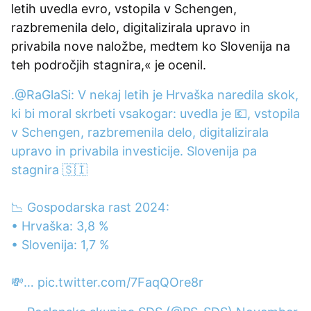
letih uvedla evro, vstopila v Schengen,
razbremenila delo, digitalizirala upravo in
privabila nove naložbe, medtem ko Slovenija na
teh področjih stagnira,« je ocenil.
.
@RaGlaSi
: V nekaj letih je Hrvaška naredila skok,
ki bi moral skrbeti vsakogar: uvedla je 💶, vstopila
v Schengen, razbremenila delo, digitalizirala
upravo in privabila investicije. Slovenija pa
stagnira 🇸🇮
📉 Gospodarska rast 2024:
• Hrvaška: 3,8 %
• Slovenija: 1,7 %
💸…
pic.twitter.com/7FaqQOre8r