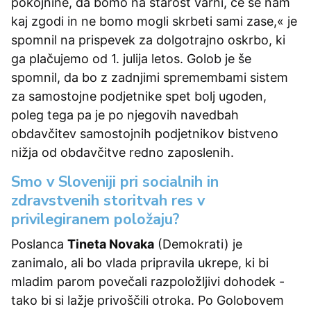
pokojnine, da bomo na starost varni, če se nam
kaj zgodi in ne bomo mogli skrbeti sami zase,« je
spomnil na prispevek za dolgotrajno oskrbo, ki
ga plačujemo od 1. julija letos. Golob je še
spomnil, da bo z zadnjimi spremembami sistem
za samostojne podjetnike spet bolj ugoden,
poleg tega pa je po njegovih navedbah
obdavčitev samostojnih podjetnikov bistveno
nižja od obdavčitve redno zaposlenih.
Smo v Sloveniji pri socialnih in
zdravstvenih storitvah res v
privilegiranem položaju?
Poslanca
Tineta Novaka
(Demokrati) je
zanimalo, ali bo vlada pripravila ukrepe, ki bi
mladim parom povečali razpoložljivi dohodek -
tako bi si lažje privoščili otroka. Po Golobovem