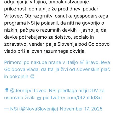
odganjanja v tujino, ampak ustvarjanje
priložnosti doma,« je že pred dnevi poudaril
Vrtovec. Ob razgrnitvi osnutka gospodarskega
programa NSi je pojasnil, da niti ne govorijo o
nizkih, pač pa o razumnih davkih - jasno je, da
davke potrebujemo za šolstvo, socialo in
zdravstvo, vendar pa je Slovenija pod Golobovo
vlado prišla izven razumnega okvirja.
Primorci po nakupe hrane v Italijo 🛒 Bravo, leva
Golobova vlada, da Italija živi od slovenskih plač
in pokojnin 👏
🎥
@JernejVrtovec
: NSi predlaga nižji DDV za
osnovna živila 🧺
pic.twitter.com/0t2nLIdSxI
— NSi (@NovaSlovenija)
November 17, 2025