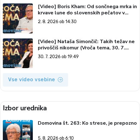
[Video] Boris Kham: Od sončnega mrka in
krvave lune do slovenskih pečatov v
vesolju (Vroča tema, 2. 8. 2026)
2. 8. 2026 ob 14:30
[Video] Nataša Simončič: Takih težav ne
privoščiš nikomur (Vroča tema, 30. 7.
2026)
30. 7. 2026 ob 19:49
Vse video vsebine
Izbor urednika
Domovina št. 263: Ko strese, je prepozno
5. 8. 2026 ob 6:10