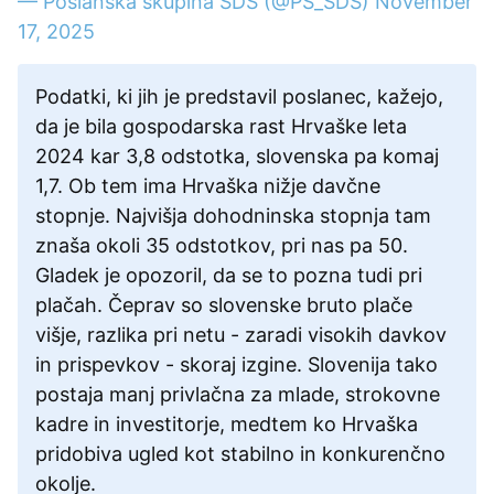
— Poslanska skupina SDS (@PS_SDS)
November
17, 2025
Podatki, ki jih je predstavil poslanec, kažejo,
da je bila gospodarska rast Hrvaške leta
2024 kar 3,8 odstotka, slovenska pa komaj
1,7. Ob tem ima Hrvaška nižje davčne
stopnje. Najvišja dohodninska stopnja tam
znaša okoli 35 odstotkov, pri nas pa 50.
Gladek je opozoril, da se to pozna tudi pri
plačah. Čeprav so slovenske bruto plače
višje, razlika pri netu - zaradi visokih davkov
in prispevkov - skoraj izgine. Slovenija tako
postaja manj privlačna za mlade, strokovne
kadre in investitorje, medtem ko Hrvaška
pridobiva ugled kot stabilno in konkurenčno
okolje.