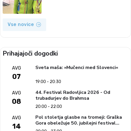
Vse novice
Prihajajoči dogodki
Sveta maša: »Mučenci med Slovenci«
AVG
07
19:00 - 20:30
44. Festival Radovljica 2026 - Od
AVG
trubadurjev do Brahmsa
08
20:00 - 22:00
Pol stoletja glasbe na tromeji: Graška
AVG
Gora obeležuje 50. jubilejni festival
14
narodno-zabavne glasbe