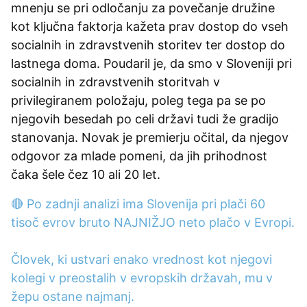
mnenju se pri odločanju za povečanje družine
kot ključna faktorja kažeta prav dostop do vseh
socialnih in zdravstvenih storitev ter dostop do
lastnega doma. Poudaril je, da smo v Sloveniji pri
socialnih in zdravstvenih storitvah v
privilegiranem položaju, poleg tega pa se po
njegovih besedah po celi državi tudi že gradijo
stanovanja. Novak je premierju očital, da njegov
odgovor za mlade pomeni, da jih prihodnost
čaka šele čez 10 ali 20 let.
🔴 Po zadnji analizi ima Slovenija pri plači 60
tisoč evrov bruto NAJNIŽJO neto plačo v Evropi.
Človek, ki ustvari enako vrednost kot njegovi
kolegi v preostalih v evropskih državah, mu v
žepu ostane najmanj.