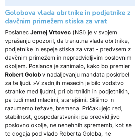
Golobova vlada obrtnike in podjetnike z
davčnim primežem stiska za vrat
Poslanec
Jernej Vrtovec
(NSi) je v svojem
vprašanju opozoril, da trenutna vlada obrtnike,
podjetnike in espeje stiska za vrat - predvsem z
davčnim primežem in nepredvidljivim poslovnim
okoljem. Poslanca je zanimalo, kako bo premier
Robert Golob
v nadaljevanju mandata poskrbel
za te ljudi. »V zadnjih mesecih je bilo vodstvo
stranke med ljudmi, pri obrtnikih in podjetnikih,
pa tudi med mladimi, starejšimi. Slišimo in
razumemo težave, bremena. Pričakujejo red,
stabilnost, gospodarstveniki pa predvidljivo
poslovno okolje, ne nenehnih sprememb, kot se
to dogaja pod vlado Roberta Goloba, ne