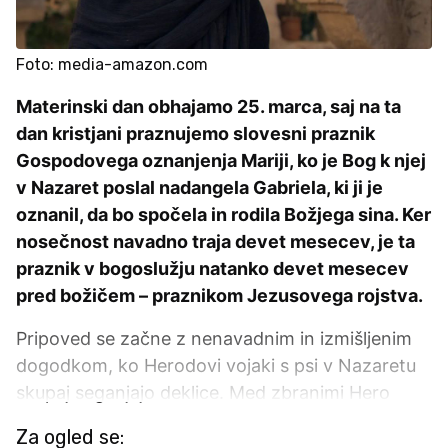
Foto: media-amazon.com
Materinski dan obhajamo 25. marca, saj na ta
dan kristjani praznujemo slovesni praznik
Gospodovega oznanjenja Mariji, ko je Bog k njej
v Nazaret poslal nadangela Gabriela, ki ji je
oznanil, da bo spočela in rodila Božjega sina. Ker
nosečnost navadno traja devet mesecev, je ta
praznik v bogoslužju natanko devet mesecev
pred božičem – praznikom Jezusovega rojstva.
Pripoved se začne z nenavadnim in izmišljenim
dogodkom, ko Herodovi vojaki s psi v Nazaretu
skupaj seganjajo deklice. Med zbranimi Hero
Za ogled se: