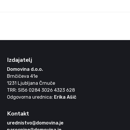
Izdajatelj
Domovina d.o.o.
Brnčičeva 41e
1231 Ljubljana Črnuče
TRR: SI56 0284 3026 4323 628
Odgovorna urednica:
Erika Ašič
Kontakt
urednistvo@domovina.je
narocnine@domovina.je