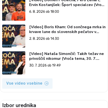
[Video] Domen Pociecha, Pero Lenart,
Ervin Kostanjšek: Šport specialcev (Vroča
tema, 6. 8. 2026)
6. 8. 2026 ob 18:00
[Video] Boris Kham: Od sončnega mrka in
krvave lune do slovenskih pečatov v
vesolju (Vroča tema, 2. 8. 2026)
2. 8. 2026 ob 14:30
[Video] Nataša Simončič: Takih težav ne
privoščiš nikomur (Vroča tema, 30. 7.
2026)
30. 7. 2026 ob 19:49
Vse video vsebine
Izbor urednika