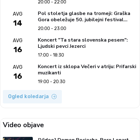
20:00 - 22:00
Pol stoletja glasbe na tromeji: Graška
AVG
Gora obeležuje 50. jubilejni festival
14
narodno-zabavne glasbe
20:00 - 23:00
Koncert "Ta stara slovenska pesem":
AVG
Ljudski pevci Jezerci
16
17:00 - 18:30
Koncert iz sklopa Večeri v atriju: Prifarski
AVG
muzikanti
16
19:00 - 20:30
Ogled koledarja
Video objave