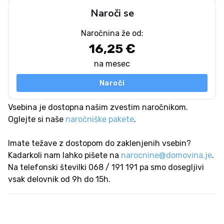
Naroči se
Naročnina že od:
16,25 €
na mesec
Naroči
Vsebina je dostopna našim zvestim naročnikom.
Oglejte si naše
naročniške pakete
.
Imate težave z dostopom do zaklenjenih vsebin?
Kadarkoli nam lahko pišete na
narocnine@domovina.je
.
Na telefonski številki 068 / 191 191 pa smo dosegljivi
vsak delovnik od 9h do 15h.