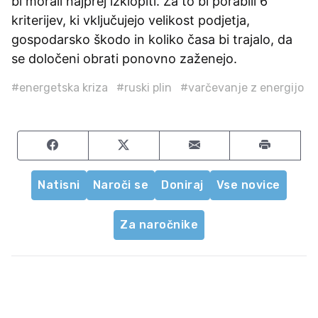
bi morali najprej izklopiti. Za to bi porabili 6
kriterijev, ki vključujejo velikost podjetja,
gospodarsko škodo in koliko časa bi trajalo, da
se določeni obrati ponovno zaženejo.
#energetska kriza
#ruski plin
#varčevanje z energijo
Share on Facebook
Share on Twitter
Share by email
Natisni
Naroči se
Doniraj
Vse novice
Za naročnike