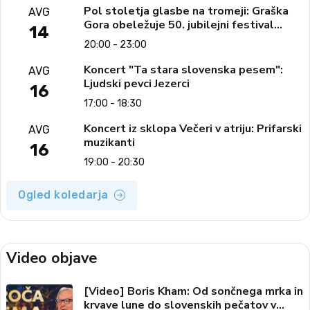
Pol stoletja glasbe na tromeji: Graška
AVG
Gora obeležuje 50. jubilejni festival
14
narodno-zabavne glasbe
20:00 - 23:00
Koncert "Ta stara slovenska pesem":
AVG
Ljudski pevci Jezerci
16
17:00 - 18:30
Koncert iz sklopa Večeri v atriju: Prifarski
AVG
muzikanti
16
19:00 - 20:30
Ogled koledarja
Video objave
[Video] Boris Kham: Od sončnega mrka in
krvave lune do slovenskih pečatov v