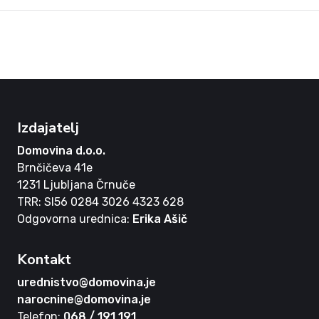
Izdajatelj
Domovina d.o.o.
Brnčičeva 41e
1231 Ljubljana Črnuče
TRR: SI56 0284 3026 4323 628
Odgovorna urednica:
Erika Ašič
Kontakt
urednistvo@domovina.je
narocnine@domovina.je
Telefon:
068 / 191 191