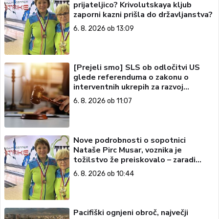
prijateljico? Krivolutskaya kljub
zaporni kazni prišla do državljanstva?
6. 8. 2026 ob 13:09
[Prejeli smo] SLS ob odločitvi US
glede referenduma o zakonu o
interventnih ukrepih za razvoj
Slovenije
6. 8. 2026 ob 11:07
Nove podrobnosti o sopotnici
Nataše Pirc Musar, voznika je
tožilstvo že preiskovalo – zaradi
trgovine z drogami
6. 8. 2026 ob 10:44
Pacifiški ognjeni obroč, največji