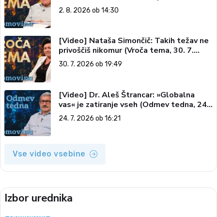
vesolju (Vroča tema, 2. 8. 2026)
2. 8. 2026 ob 14:30
[Video] Nataša Simončič: Takih težav ne
privoščiš nikomur (Vroča tema, 30. 7.
2026)
30. 7. 2026 ob 19:49
[Video] Dr. Aleš Štrancar: »Globalna
vas« je zatiranje vseh (Odmev tedna, 24.
7. 2026)
24. 7. 2026 ob 16:21
Vse video vsebine
Izbor urednika