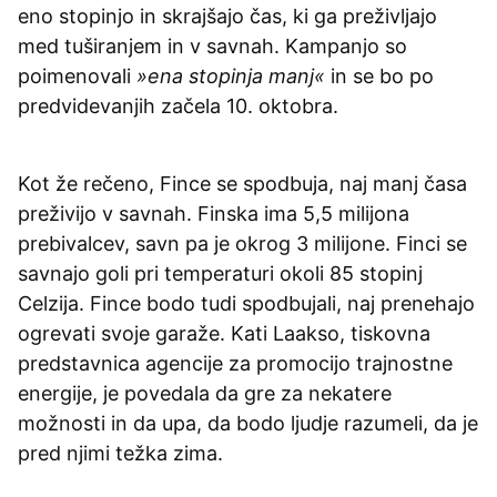
eno stopinjo in skrajšajo čas, ki ga preživljajo
med tuširanjem in v savnah. Kampanjo so
poimenovali
»ena stopinja manj«
in se bo po
predvidevanjih začela 10. oktobra.
Kot že rečeno, Fince se spodbuja, naj manj časa
preživijo v savnah. Finska ima 5,5 milijona
prebivalcev, savn pa je okrog 3 milijone. Finci se
savnajo goli pri temperaturi okoli 85 stopinj
Celzija. Fince bodo tudi spodbujali, naj prenehajo
ogrevati svoje garaže. Kati Laakso, tiskovna
predstavnica agencije za promocijo trajnostne
energije, je povedala da gre za nekatere
možnosti in da upa, da bodo ljudje razumeli, da je
pred njimi težka zima.