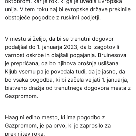
oktobrom, kar je rok, ki ga je uvedla Evropska
unija. V tem roku naj bi evropske države prekinile
obstoječe pogodbe z ruskimi podjetji.
V mestu si želijo, da bi se trenutni dogovor
podaljšal do 1. januarja 2023, da bi zagotovili
varnost oskrbe in olajšali pogajanja. Bruinesova
je prepričana, da bo njihova prošnja uslišana.
Kljub vsemu pa je povedala tudi, da je jasno, da
bo vsaka pogodba, ki bi začela veljati 1. januarja,
bistveno dražja od trenutnega dogovora mesta z
Gazpromom.
Haag ni edino mesto, ki ima pogodbo z
Gazpromom, je pa prvo, ki je zaprosilo za
prekinitev roka.