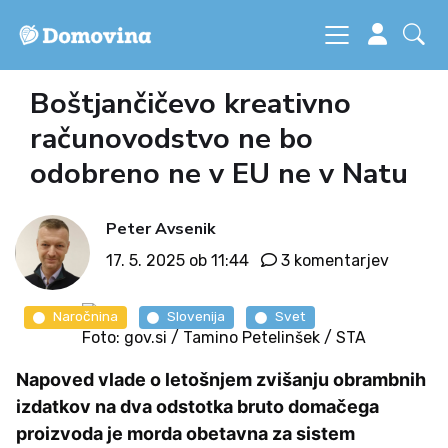
Boštjančičevo kreativno
računovodstvo ne bo
odobreno ne v EU ne v Natu
Peter Avsenik
17. 5. 2025 ob 11:44
3 komentarjev
Naročnina
Slovenija
Svet
Foto: gov.si / Tamino Petelinšek / STA
Napoved vlade o letošnjem zvišanju obrambnih
izdatkov na dva odstotka bruto domačega
proizvoda je morda obetavna za sistem