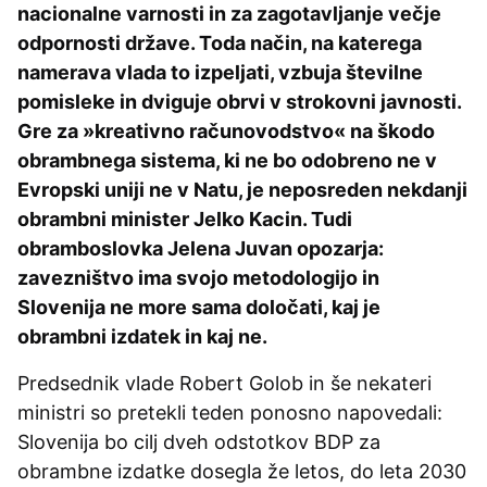
nacionalne varnosti in za zagotavljanje večje
odpornosti države. Toda način, na katerega
namerava vlada to izpeljati, vzbuja številne
pomisleke in dviguje obrvi v strokovni javnosti.
Gre za »kreativno računovodstvo« na škodo
obrambnega sistema, ki ne bo odobreno ne v
Evropski uniji ne v Natu, je neposreden nekdanji
obrambni minister Jelko Kacin. Tudi
obramboslovka Jelena Juvan opozarja:
zavezništvo ima svojo metodologijo in
Slovenija ne more sama določati, kaj je
obrambni izdatek in kaj ne.
Predsednik vlade Robert Golob in še nekateri
ministri so pretekli teden ponosno napovedali:
Slovenija bo cilj dveh odstotkov BDP za
obrambne izdatke dosegla že letos, do leta 2030