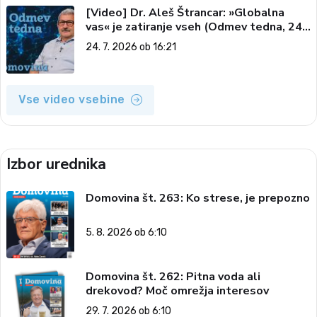
[Video] Dr. Aleš Štrancar: »Globalna
vas« je zatiranje vseh (Odmev tedna, 24.
7. 2026)
24. 7. 2026 ob 16:21
Vse video vsebine
Izbor urednika
Domovina št. 263: Ko strese, je prepozno
5. 8. 2026 ob 6:10
Domovina št. 262: Pitna voda ali
drekovod? Moč omrežja interesov
29. 7. 2026 ob 6:10