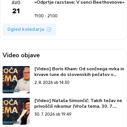
»Odprtje razstave: V senci Beethovnove«
AVG
21
11:00 - 21:00
Ogled koledarja
Video objave
[Video] Boris Kham: Od sončnega mrka in
krvave lune do slovenskih pečatov v
vesolju (Vroča tema, 2. 8. 2026)
2. 8. 2026 ob 14:30
[Video] Nataša Simončič: Takih težav ne
privoščiš nikomur (Vroča tema, 30. 7.
2026)
30. 7. 2026 ob 19:49