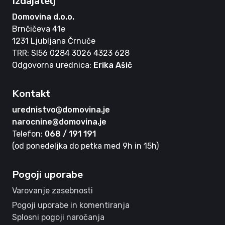
Izdajatelj
Domovina d.o.o.
Brnčičeva 41e
1231 Ljubljana Črnuče
TRR: SI56 0284 3026 4323 628
Odgovorna urednica:
Erika Ašič
Kontakt
urednistvo@domovina.je
narocnine@domovina.je
Telefon:
068 / 191 191
(od ponedeljka do petka med 9h in 15h)
Pogoji uporabe
Varovanje zasebnosti
Pogoji uporabe in komentiranja
Splosni pogoji naročanja