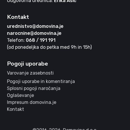
Odgovorna urednica:
Erika Ašič
Kontakt
urednistvo@domovina.je
narocnine@domovina.je
Telefon:
068 / 191 191
(od ponedeljka do petka med 9h in 15h)
Pogoji uporabe
Varovanje zasebnosti
Pogoji uporabe in komentiranja
Splosni pogoji naročanja
Oglaševanje
Impresum domovina.je
Kontakt