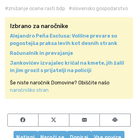
#znižanje ocene rasti bdp
#slovensko gospodarstvo
Izbrano za naročnike
Alejandro Peña Esclusa: Volilne prevare so
pogostejša praksa levih kot desnih strank
Računalnik in prevajanje
Jankovićev izvajalec kričal na kmete, jih žalil
in jim grozil s prijatelji na policiji
Še niste naročnik Domovine? Obiščite našo
naročniško stran
Share on Facebook
Share on Twitter
Share by email
Natisni
Naroči se
Doniraj
Vse novice