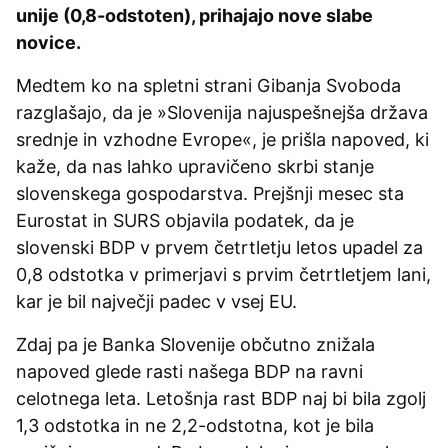
unije (0,8-odstoten), prihajajo nove slabe
novice.
Medtem ko na spletni strani Gibanja Svoboda
razglašajo, da je »Slovenija najuspešnejša država
srednje in vzhodne Evrope«, je prišla napoved, ki
kaže, da nas lahko upravičeno skrbi stanje
slovenskega gospodarstva. Prejšnji mesec sta
Eurostat in SURS objavila podatek, da je
slovenski BDP v prvem četrtletju letos upadel za
0,8 odstotka v primerjavi s prvim četrtletjem lani,
kar je bil največji padec v vsej EU.
Zdaj pa je Banka Slovenije občutno znižala
napoved glede rasti našega BDP na ravni
celotnega leta. Letošnja rast BDP naj bi bila zgolj
1,3 odstotka in ne 2,2-odstotna, kot je bila