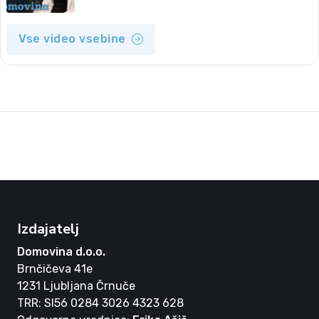
Vse video vsebine
Izdajatelj
Domovina d.o.o.
Brnčičeva 41e
1231 Ljubljana Črnuče
TRR: SI56 0284 3026 4323 628