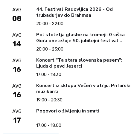
44. Festival Radovljica 2026 - Od
AVG
trubadurjev do Brahmsa
08
20:00 - 22:00
Pol stoletja glasbe na tromeji: Graška
AVG
Gora obeležuje 50. jubilejni festival
14
narodno-zabavne glasbe
20:00 - 23:00
Koncert "Ta stara slovenska pesem":
AVG
Ljudski pevci Jezerci
16
17:00 - 18:30
Koncert iz sklopa Večeri v atriju: Prifarski
AVG
muzikanti
16
19:00 - 20:30
Pogovori o življenju in smrti
AVG
17
17:00 - 18:00