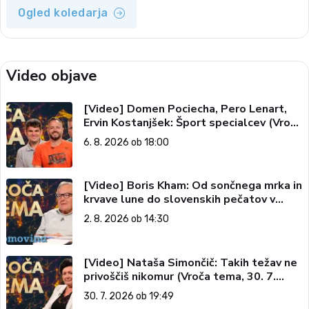
Ogled koledarja
Video objave
[Video] Domen Pociecha, Pero Lenart,
Ervin Kostanjšek: Šport specialcev (Vroča
tema, 6. 8. 2026)
6. 8. 2026 ob 18:00
[Video] Boris Kham: Od sončnega mrka in
krvave lune do slovenskih pečatov v
vesolju (Vroča tema, 2. 8. 2026)
2. 8. 2026 ob 14:30
[Video] Nataša Simončič: Takih težav ne
privoščiš nikomur (Vroča tema, 30. 7.
2026)
30. 7. 2026 ob 19:49