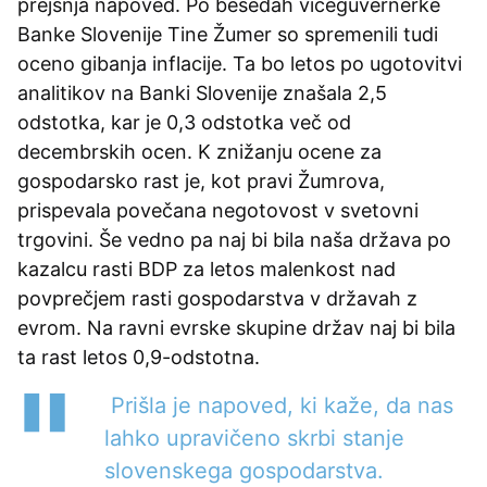
prejšnja napoved. Po besedah viceguvernerke
Banke Slovenije Tine Žumer so spremenili tudi
oceno gibanja inflacije. Ta bo letos po ugotovitvi
analitikov na Banki Slovenije znašala 2,5
odstotka, kar je 0,3 odstotka več od
decembrskih ocen. K znižanju ocene za
gospodarsko rast je, kot pravi Žumrova,
prispevala povečana negotovost v svetovni
trgovini. Še vedno pa naj bi bila naša država po
kazalcu rasti BDP za letos malenkost nad
povprečjem rasti gospodarstva v državah z
evrom. Na ravni evrske skupine držav naj bi bila
ta rast letos 0,9-odstotna.
Prišla je napoved, ki kaže, da nas
lahko upravičeno skrbi stanje
slovenskega gospodarstva.