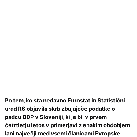
Po tem, ko sta nedavno Eurostat in Statistični
urad RS objavila skrb zbujajoče podatke o
padcu BDP v Sloveniji, ki je bil v prvem
četrtletju letos v primerjavi z enakim obdobjem
lani največji med vsemi članicami Evropske