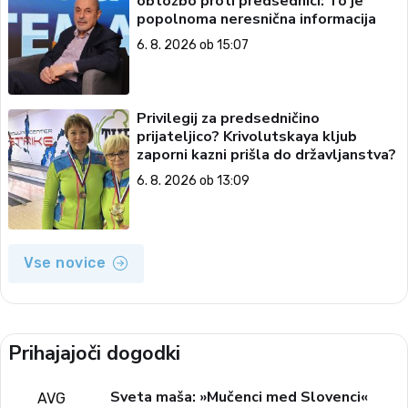
obtožbo proti predsednici: To je
popolnoma neresnična informacija
6. 8. 2026 ob 15:07
Privilegij za predsedničino
prijateljico? Krivolutskaya kljub
zaporni kazni prišla do državljanstva?
6. 8. 2026 ob 13:09
Vse novice
Prihajajoči dogodki
Sveta maša: »Mučenci med Slovenci«
AVG