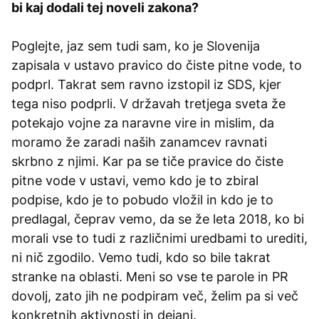
bi kaj dodali tej noveli zakona?
Poglejte, jaz sem tudi sam, ko je Slovenija
zapisala v ustavo pravico do čiste pitne vode, to
podprl. Takrat sem ravno izstopil iz SDS, kjer
tega niso podprli. V državah tretjega sveta že
potekajo vojne za naravne vire in mislim, da
moramo že zaradi naših zanamcev ravnati
skrbno z njimi. Kar pa se tiče pravice do čiste
pitne vode v ustavi, vemo kdo je to zbiral
podpise, kdo je to pobudo vložil in kdo je to
predlagal, čeprav vemo, da se že leta 2018, ko bi
morali vse to tudi z različnimi uredbami to urediti,
ni nič zgodilo. Vemo tudi, kdo so bile takrat
stranke na oblasti. Meni so vse te parole in PR
dovolj, zato jih ne podpiram več, želim pa si več
konkretnih aktivnosti in dejanj.