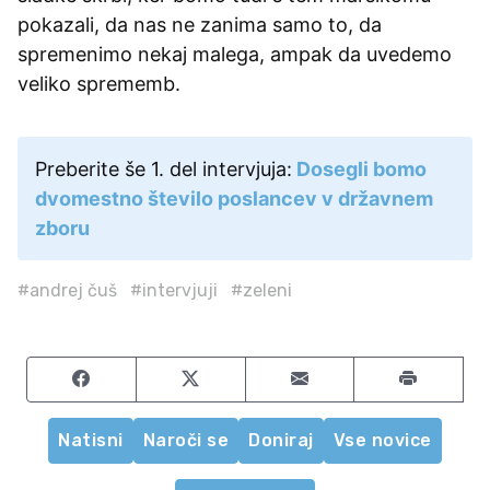
pokazali, da nas ne zanima samo to, da
spremenimo nekaj malega, ampak da uvedemo
veliko sprememb.
Preberite še 1. del intervjuja:
Dosegli bomo
dvomestno število poslancev v državnem
zboru
#andrej čuš
#intervjuji
#zeleni
Share on Facebook
Share on Twitter
Share by email
Natisni
Naroči se
Doniraj
Vse novice