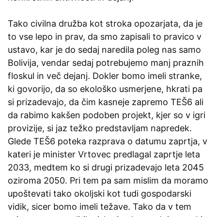
Tako civilna družba kot stroka opozarjata, da je
to vse lepo in prav, da smo zapisali to pravico v
ustavo, kar je do sedaj naredila poleg nas samo
Bolivija, vendar sedaj potrebujemo manj praznih
floskul in več dejanj. Dokler bomo imeli stranke,
ki govorijo, da so ekološko usmerjene, hkrati pa
si prizadevajo, da čim kasneje zapremo TEŠ6 ali
da rabimo kakšen podoben projekt, kjer so v igri
provizije, si jaz težko predstavljam napredek.
Glede TEŠ6 poteka razprava o datumu zaprtja, v
kateri je minister Vrtovec predlagal zaprtje leta
2033, medtem ko si drugi prizadevajo leta 2045
oziroma 2050. Pri tem pa sam mislim da moramo
upoštevati tako okoljski kot tudi gospodarski
vidik, sicer bomo imeli težave. Tako da v tem