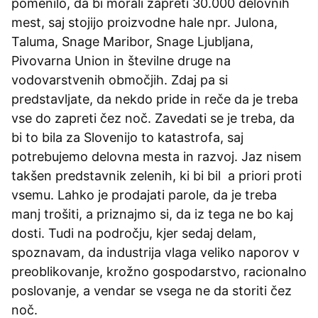
pomenilo, da bi morali zapreti 30.000 delovnih
mest, saj stojijo proizvodne hale npr. Julona,
Taluma, Snage Maribor, Snage Ljubljana,
Pivovarna Union in številne druge na
vodovarstvenih območjih. Zdaj pa si
predstavljate, da nekdo pride in reče da je treba
vse do zapreti čez noč. Zavedati se je treba, da
bi to bila za Slovenijo to katastrofa, saj
potrebujemo delovna mesta in razvoj. Jaz nisem
takšen predstavnik zelenih, ki bi bil a priori proti
vsemu. Lahko je prodajati parole, da je treba
manj trošiti, a priznajmo si, da iz tega ne bo kaj
dosti. Tudi na področju, kjer sedaj delam,
spoznavam, da industrija vlaga veliko naporov v
preoblikovanje, krožno gospodarstvo, racionalno
poslovanje, a vendar se vsega ne da storiti čez
noč.