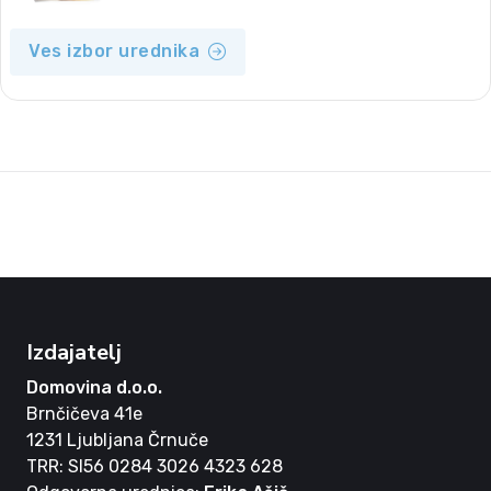
Ves izbor urednika
Izdajatelj
Domovina d.o.o.
Brnčičeva 41e
1231 Ljubljana Črnuče
TRR: SI56 0284 3026 4323 628