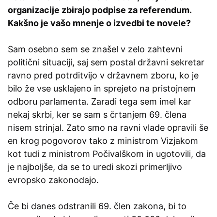
organizacije zbirajo podpise za referendum.
Kakšno je vašo mnenje o izvedbi te novele?
Sam osebno sem se znašel v zelo zahtevni
politični situaciji, saj sem postal državni sekretar
ravno pred potrditvijo v državnem zboru, ko je
bilo že vse usklajeno in sprejeto na pristojnem
odboru parlamenta. Zaradi tega sem imel kar
nekaj skrbi, ker se sam s črtanjem 69. člena
nisem strinjal. Zato smo na ravni vlade opravili še
en krog pogovorov tako z ministrom Vizjakom
kot tudi z ministrom Počivalškom in ugotovili, da
je najboljše, da se to uredi skozi primerljivo
evropsko zakonodajo.
Če bi danes odstranili 69. člen zakona, bi to