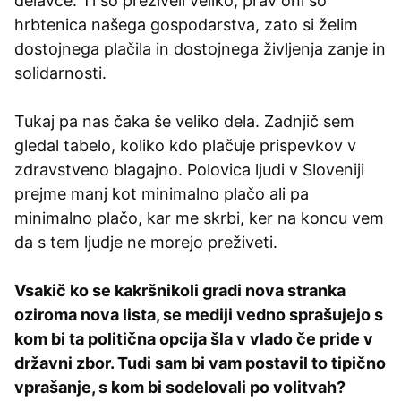
delavce. Ti so preživeli veliko, prav oni so
hrbtenica našega gospodarstva, zato si želim
dostojnega plačila in dostojnega življenja zanje in
solidarnosti.
Tukaj pa nas čaka še veliko dela. Zadnjič sem
gledal tabelo, koliko kdo plačuje prispevkov v
zdravstveno blagajno. Polovica ljudi v Sloveniji
prejme manj kot minimalno plačo ali pa
minimalno plačo, kar me skrbi, ker na koncu vem
da s tem ljudje ne morejo preživeti.
Vsakič ko se kakršnikoli gradi nova stranka
oziroma nova lista, se mediji vedno sprašujejo s
kom bi ta politična opcija šla v vlado če pride v
državni zbor. Tudi sam bi vam postavil to tipično
vprašanje, s kom bi sodelovali po volitvah?