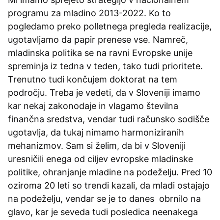
programu za mladino 2013-2022. Ko to
pogledamo preko polletnega pregleda realizacije,
ugotavljamo da papir prenese vse. Namreč,
mladinska politika se na ravni Evropske unije
spreminja iz tedna v teden, tako tudi prioritete.
Trenutno tudi končujem doktorat na tem
področju. Treba je vedeti, da v Sloveniji imamo
kar nekaj zakonodaje in vlagamo številna
finančna sredstva, vendar tudi računsko sodišče
ugotavlja, da tukaj nimamo harmoniziranih
mehanizmov. Sam si želim, da bi v Sloveniji
uresničili enega od ciljev evropske mladinske
politike, ohranjanje mladine na podeželju. Pred 10
oziroma 20 leti so trendi kazali, da mladi ostajajo
na podeželju, vendar se je to danes obrnilo na
glavo, kar je seveda tudi posledica neenakega