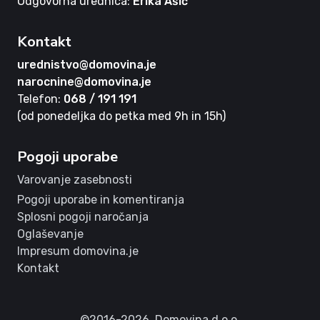
Odgovorna urednica:
Erika Ašič
Kontakt
urednistvo@domovina.je
narocnine@domovina.je
Telefon:
068 / 191 191
(od ponedeljka do petka med 9h in 15h)
Pogoji uporabe
Varovanje zasebnosti
Pogoji uporabe in komentiranja
Splosni pogoji naročanja
Oglaševanje
Impresum domovina.je
Kontakt
©2016-2026,
Domovina d.o.o.