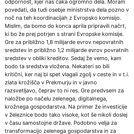
odpornost, kjer nas čaka ogromno dela. Moram
povedati, da tudi osebje ministrstva dela pozno v
noč na teh koordinacijah z Evropsko komisijo.
Mislim, da bomo do konca aprila pripravili načrt,
ki bo že prej potrjen s strani Evropske komisije.
Gre za približno 1,8 milijarde evrov nepovratnih
sredstev in približno 1,2 milijarde evrov povratnih
sredstev v obliki kreditov. Sedaj že vemo, kam
bodo ta sredstva vložena. Nekateri so bili
kritični, ker naj bi spet vlagali zgolj v ceste in v t.i.
zlata krožišča v Prekmurju in v javno
razsvetljavo, čeprav to ni res. Gre predvsem za
naložbe po načelu zelenega, digitalnega,
krožnega gospodarstva. Na primer že investicije
v železnice bodo tako visoke, kot še nikoli doslej
v času samostojne države. Podobno velja za
transformacijo zelenega gospodarstva in za