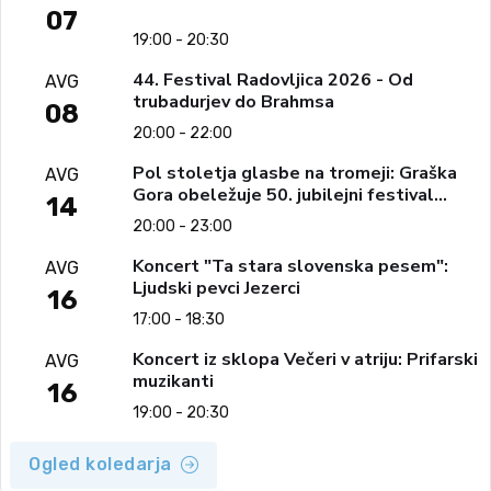
07
19:00 - 20:30
44. Festival Radovljica 2026 - Od
AVG
trubadurjev do Brahmsa
08
20:00 - 22:00
Pol stoletja glasbe na tromeji: Graška
AVG
Gora obeležuje 50. jubilejni festival
14
narodno-zabavne glasbe
20:00 - 23:00
Koncert "Ta stara slovenska pesem":
AVG
Ljudski pevci Jezerci
16
17:00 - 18:30
Koncert iz sklopa Večeri v atriju: Prifarski
AVG
muzikanti
16
19:00 - 20:30
Ogled koledarja