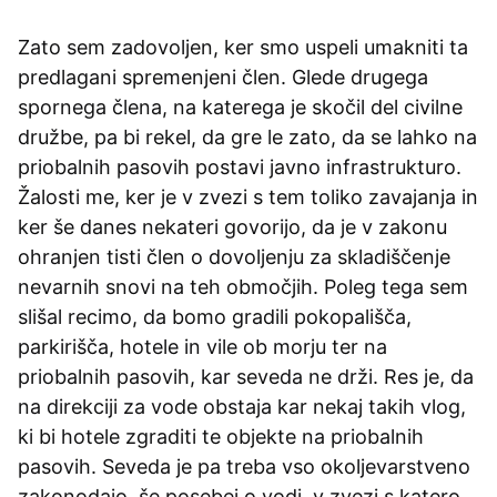
Zato sem zadovoljen, ker smo uspeli umakniti ta
predlagani spremenjeni člen. Glede drugega
spornega člena, na katerega je skočil del civilne
družbe, pa bi rekel, da gre le zato, da se lahko na
priobalnih pasovih postavi javno infrastrukturo.
Žalosti me, ker je v zvezi s tem toliko zavajanja in
ker še danes nekateri govorijo, da je v zakonu
ohranjen tisti člen o dovoljenju za skladiščenje
nevarnih snovi na teh območjih. Poleg tega sem
slišal recimo, da bomo gradili pokopališča,
parkirišča, hotele in vile ob morju ter na
priobalnih pasovih, kar seveda ne drži. Res je, da
na direkciji za vode obstaja kar nekaj takih vlog,
ki bi hotele zgraditi te objekte na priobalnih
pasovih. Seveda je pa treba vso okoljevarstveno
zakonodajo, še posebej o vodi, v zvezi s katero