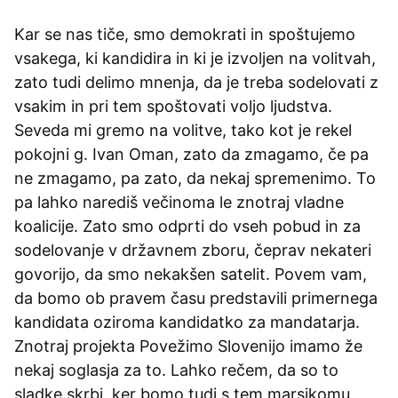
Kar se nas tiče, smo demokrati in spoštujemo
vsakega, ki kandidira in ki je izvoljen na volitvah,
zato tudi delimo mnenja, da je treba sodelovati z
vsakim in pri tem spoštovati voljo ljudstva.
Seveda mi gremo na volitve, tako kot je rekel
pokojni g. Ivan Oman, zato da zmagamo, če pa
ne zmagamo, pa zato, da nekaj spremenimo. To
pa lahko narediš večinoma le znotraj vladne
koalicije. Zato smo odprti do vseh pobud in za
sodelovanje v državnem zboru, čeprav nekateri
govorijo, da smo nekakšen satelit. Povem vam,
da bomo ob pravem času predstavili primernega
kandidata oziroma kandidatko za mandatarja.
Znotraj projekta Povežimo Slovenijo imamo že
nekaj soglasja za to. Lahko rečem, da so to
sladke skrbi, ker bomo tudi s tem marsikomu