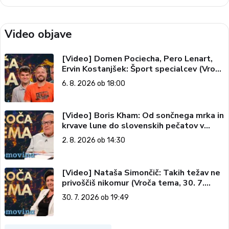
Video objave
[Video] Domen Pociecha, Pero Lenart,
Ervin Kostanjšek: Šport specialcev (Vroča
tema, 6. 8. 2026)
6. 8. 2026 ob 18:00
[Video] Boris Kham: Od sončnega mrka in
krvave lune do slovenskih pečatov v
vesolju (Vroča tema, 2. 8. 2026)
2. 8. 2026 ob 14:30
[Video] Nataša Simončič: Takih težav ne
privoščiš nikomur (Vroča tema, 30. 7.
2026)
30. 7. 2026 ob 19:49