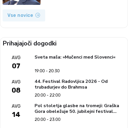
Vse novice
Prihajajoči dogodki
Sveta maša: »Mučenci med Slovenci«
AVG
07
19:00 - 20:30
44. Festival Radovljica 2026 - Od
AVG
trubadurjev do Brahmsa
08
20:00 - 22:00
Pol stoletja glasbe na tromeji: Graška
AVG
Gora obeležuje 50. jubilejni festival
14
narodno-zabavne glasbe
20:00 - 23:00