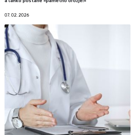
a lahko postane »pametno orožje!«
07. 02. 2026