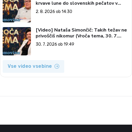
krvave lune do slovenskih pečatov v
vesolju (Vroča tema, 2. 8. 2026)
2. 8. 2026 ob 14:30
[Video] Nataša Simončič: Takih težav ne
privoščiš nikomur (Vroča tema, 30. 7.
2026)
30. 7. 2026 ob 19:49
Vse video vsebine