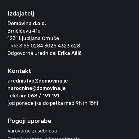
Izdajatelj
Domovina d.o.o.
Brnčičeva 41e
1231 Ljubljana Črnuče
TRR: SI56 0284 3026 4323 628
Odgovorna urednica:
Erika Ašič
Kontakt
urednistvo@domovina.je
narocnine@domovina.je
Telefon:
068 / 191 191
(od ponedeljka do petka med 9h in 15h)
Pogoji uporabe
Varovanje zasebnosti