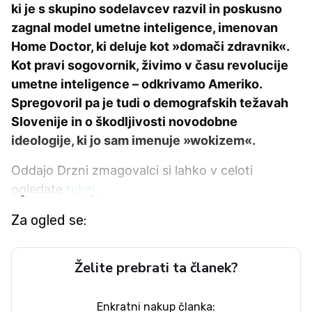
ki je s skupino sodelavcev razvil in poskusno
zagnal model umetne inteligence, imenovan
Home Doctor, ki deluje kot »domači zdravnik«.
Kot pravi sogovornik, živimo v času revolucije
umetne inteligence – odkrivamo Ameriko.
Spregovoril pa je tudi o demografskih težavah
Slovenije in o škodljivosti novodobne
ideologije, ki jo sam imenuje »wokizem«.
Oddajo Drzni zmagovalci si lahko v celoti
ogledate
tukaj
.
Za ogled se:
Želite prebrati ta članek?
Enkratni nakup članka: