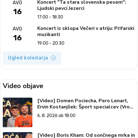
Koncert "Ta stara slovenska pesem":
AVG
Ljudski pevci Jezerci
16
17:00 - 18:30
Koncert iz sklopa Večeri v atriju: Prifarski
AVG
muzikanti
16
19:00 - 20:30
Ogled koledarja
Video objave
[Video] Domen Pociecha, Pero Lenart,
Ervin Kostanjšek: Šport specialcev (Vroča
tema, 6. 8. 2026)
6. 8. 2026 ob 18:00
[Video] Boris Kham: Od sončnega mrka in