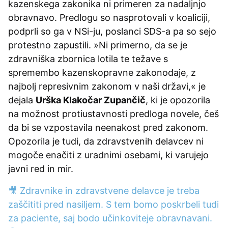
kazenskega zakonika ni primeren za nadaljnjo
obravnavo. Predlogu so nasprotovali v koaliciji,
podprli so ga v NSi-ju, poslanci SDS-a pa so sejo
protestno zapustili. »Ni primerno, da se je
zdravniška zbornica lotila te težave s
spremembo kazenskopravne zakonodaje, z
najbolj represivnim zakonom v naši državi,« je
dejala
Urška Klakočar Zupančič
, ki je opozorila
na možnost protiustavnosti predloga novele, češ
da bi se vzpostavila neenakost pred zakonom.
Opozorila je tudi, da zdravstvenih delavcev ni
mogoče enačiti z uradnimi osebami, ki varujejo
javni red in mir.
🎥 Zdravnike in zdravstvene delavce je treba
zaščititi pred nasiljem. S tem bomo poskrbeli tudi
za paciente, saj bodo učinkoviteje obravnavani.