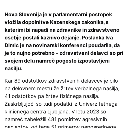
Nova Slovenija je v parlamentarni postopek
vložila dopolnitve Kazenskega zakonika, s
katerimi bi napadi na zdravnike in zdravstveno
osebje postali kaznivo dejanje. Poslanka Iva
Dimic je na novinarski konferenci poudarila, da
je to nujno potrebno – zdravstveni delavci so pri
svojem delu namreč pogosto izpostavljeni
nasilju.
Kar 89 odstotkov zdravstvenih delavcev je bilo
na delovnem mestu že žrtev verbalnega nasilja,
41 odstotkov pa žrtev fizičnega nasilja.
Zaskrbljujoči so tudi podatki iz Univerzitetnega
kliničnega centra Ljubljana. V letu 2023 so
namreč zabeležili 481 pomiritev agresivnih
pacientov, od tega 51 primerov neposrednega