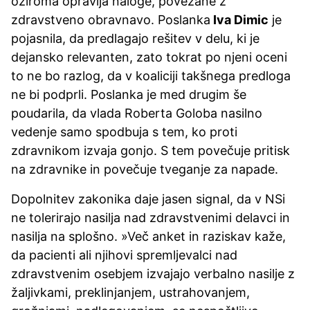
oziroma opravlja naloge, povezane z
zdravstveno obravnavo. Poslanka
Iva Dimic
je
pojasnila, da predlagajo rešitev v delu, ki je
dejansko relevanten, zato tokrat po njeni oceni
to ne bo razlog, da v koaliciji takšnega predloga
ne bi podprli. Poslanka je med drugim še
poudarila, da vlada Roberta Goloba nasilno
vedenje samo spodbuja s tem, ko proti
zdravnikom izvaja gonjo. S tem povečuje pritisk
na zdravnike in povečuje tveganje za napade.
Dopolnitev zakonika
daje jasen signal, da v NSi
ne tolerirajo nasilja nad zdravstvenimi delavci in
nasilja na splošno. »Več anket in raziskav kaže,
da pacienti ali njihovi spremljevalci nad
zdravstvenim osebjem izvajajo verbalno nasilje z
žaljivkami, preklinjanjem, ustrahovanjem,