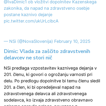
@IvaDimic1
ob vložitvi dopolnitev Kazenskega
zakonika, da napad na zdravstveno osebje
postane kaznivo dejanje
pic.twitter.com/ukUrLcibcA
— NSi (@NovaSlovenija)
February 10, 2025
Dimic: Vlada za zaščito zdravstvenih
delavcev ne stori nič
NSi predlaga vzpostavitev kaznivega dejanja v
201. členu, ki govori o ogrožanju varnosti pri
delu. Po predlogu dopolnitve bi temu členu sledil
201. a člen, ki bi opredeljeval napad na
zdravstvenega delavca ali zdravstvenega
sodelavca, ko izvaja zdravstveno obravnavo