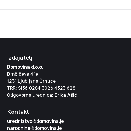
Izdajatelj
Domovina d.o.o.
Brnčičeva 41e
1231 Ljubljana Črnuče
TRR: SI56 0284 3026 4323 628
Odgovorna urednica:
Erika Ašič
Kontakt
urednistvo@domovina.je
narocnine@domovina.je