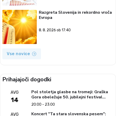
Razgreta Slovenija in rekordno vroča
Evropa
8. 8. 2026 ob 17:40
Vse novice
Prihajajoči dogodki
Pol stoletja glasbe na tromeji: Graška
AVG
Gora obeležuje 50. jubilejni festival
14
narodno-zabavne glasbe
20:00 - 23:00
Koncert "Ta stara slovenska pesem":
AVG