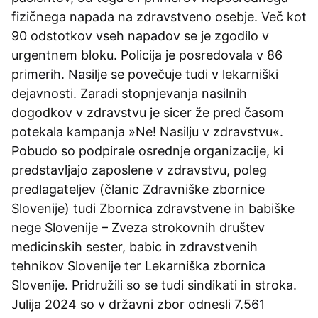
fizičnega napada na zdravstveno osebje. Več kot
90 odstotkov vseh napadov se je zgodilo v
urgentnem bloku. Policija je posredovala v 86
primerih. Nasilje se povečuje tudi v lekarniški
dejavnosti. Zaradi stopnjevanja nasilnih
dogodkov v zdravstvu je sicer že pred časom
potekala kampanja »Ne! Nasilju v zdravstvu«.
Pobudo so podpirale osrednje organizacije, ki
predstavljajo zaposlene v zdravstvu, poleg
predlagateljev (članic Zdravniške zbornice
Slovenije) tudi Zbornica zdravstvene in babiške
nege Slovenije – Zveza strokovnih društev
medicinskih sester, babic in zdravstvenih
tehnikov Slovenije ter Lekarniška zbornica
Slovenije. Pridružili so se tudi sindikati in stroka.
Julija 2024 so v državni zbor odnesli 7.561