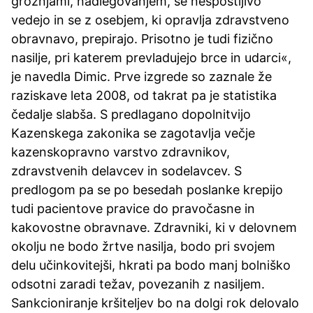
grožnjami, nadlegovanjem, se nespoštljivo
vedejo in se z osebjem, ki opravlja zdravstveno
obravnavo, prepirajo. Prisotno je tudi fizično
nasilje, pri katerem prevladujejo brce in udarci«,
je navedla Dimic. Prve izgrede so zaznale že
raziskave leta 2008, od takrat pa je statistika
čedalje slabša. S predlagano dopolnitvijo
Kazenskega zakonika se zagotavlja večje
kazenskopravno varstvo zdravnikov,
zdravstvenih delavcev in sodelavcev. S
predlogom pa se po besedah poslanke krepijo
tudi pacientove pravice do pravočasne in
kakovostne obravnave. Zdravniki, ki v delovnem
okolju ne bodo žrtve nasilja, bodo pri svojem
delu učinkovitejši, hkrati pa bodo manj bolniško
odsotni zaradi težav, povezanih z nasiljem.
Sankcioniranje kršiteljev bo na dolgi rok delovalo