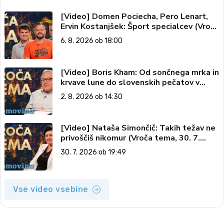
[Video] Domen Pociecha, Pero Lenart,
Ervin Kostanjšek: Šport specialcev (Vroča
tema, 6. 8. 2026)
6. 8. 2026 ob 18:00
[Video] Boris Kham: Od sončnega mrka in
krvave lune do slovenskih pečatov v
vesolju (Vroča tema, 2. 8. 2026)
2. 8. 2026 ob 14:30
[Video] Nataša Simončič: Takih težav ne
privoščiš nikomur (Vroča tema, 30. 7.
2026)
30. 7. 2026 ob 19:49
Vse video vsebine