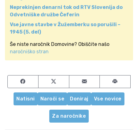
Neprekinjen denarni tok od RTV Slovenija do
Odvetniške družbe Čeferin
Vse javne stavbe v Žužemberku so porušili –
1945 (5. del)
Še niste naročnik Domovine? Obiščite našo
naročniško stran
Share on Facebook
Share on Twitter
Share by email
Natisni
Naroči se
Doniraj
Vse novice
Za naročnike