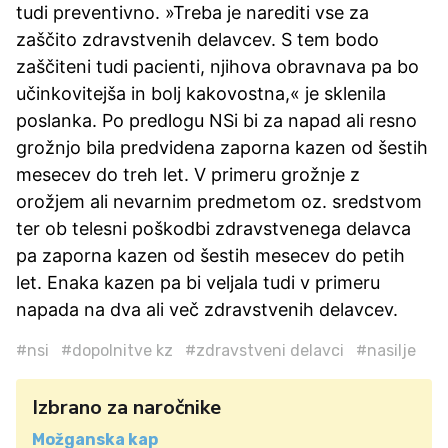
tudi preventivno. »Treba je narediti vse za
zaščito zdravstvenih delavcev. S tem bodo
zaščiteni tudi pacienti, njihova obravnava pa bo
učinkovitejša in bolj kakovostna,« je sklenila
poslanka. Po predlogu NSi bi za napad ali resno
grožnjo bila predvidena zaporna kazen od šestih
mesecev do treh let. V primeru grožnje z
orožjem ali nevarnim predmetom oz. sredstvom
ter ob telesni poškodbi zdravstvenega delavca
pa zaporna kazen od šestih mesecev do petih
let. Enaka kazen pa bi veljala tudi v primeru
napada na dva ali več zdravstvenih delavcev.
#nsi
#dopolnitve kz
#zdravstveni delavci
#nasilje
Izbrano za naročnike
Možganska kap