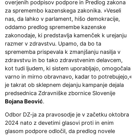
overjenih podpisov podpore in Predlog zakona
za spremembo kazenskega zakonika. »Veseli
nas, da lahko v parlament, hišo demokracije,
oddamo predlog spremembe kazenske
zakonodaje, ki predstavlja kamenček k urejanju
razmer v zdravstvu. Upamo, da bo ta
sprememba prispevala k zmanjšanju nasilja v
zdravstvu in bo tako zdravstvenim delavcem,
kot tudi ljudem, ki sistem uporabljajo, omogočala
varno in mirno obravnavo, kadar to potrebujejo,«
je takrat ob sklepnem dejanju kampanje dejala
predsednica Zdravniške zbornice Slovenije
Bojana Beović
.
Odbor DZ-ja za pravosodje je v začetku oktobra
2024 nato z devetimi glasovi proti in enim
glasom podpore odločil, da predlog novele