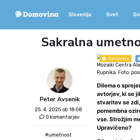
Slovenija
Svet
Go
Sakralna umetno
Naročnina
Mozaiki Centra Ale
Rupnika. Foto: po
Dilema o spreje
avtorjev, ki se 
Peter Avsenik
stvaritev se zd
25. 4. 2025 ob 18:08
pomembna ozirom
0 komentarjev
vse. Strožjim m
Upravičeno?
#umetnost