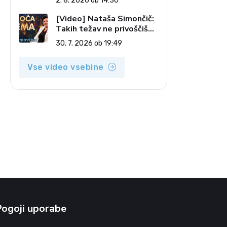
2. 8. 2026 ob 14:30
pečatov v vesolju (Vroča
tema, 2. 8. 2026)
[Video] Nataša Simončič:
Takih težav ne privoščiš
nikomur (Vroča tema, 30.
30. 7. 2026 ob 19:49
7. 2026)
Vse video vsebine
Pogoji uporabe