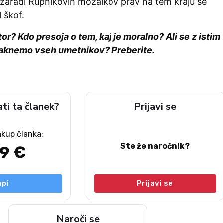
la zaradi Rupnikovih mozaikov prav na tem kraju še
l škof.
or? Kdo presoja o tem, kaj je moralno? Ali se z istim
aknemo vseh umetnikov? Preberite.
ati ta članek?
Prijavi se
akup članka:
Ste že naročnik?
49 €
upi
Prijavi se
Naroči se