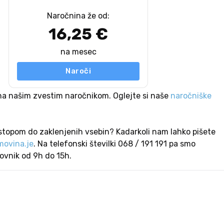
Naročnina že od:
16,25 €
na mesec
Naroči
na našim zvestim naročnikom. Oglejte si naše
naročniške
stopom do zaklenjenih vsebin? Kadarkoli nam lahko pišete
ovina.je
. Na telefonski številki 068 / 191 191 pa smo
lovnik od 9h do 15h.