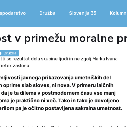
spodarstvo
Družba
Slovenija 35
Kolumn
st v primežu moralne pr
Družba
tti so rezultat dela skupine ljudi in ne zgolj Marka Ivana
snetek zaslona
mljivosti javnega prikazovanja umetniških del
jih oprime slab sloves, ni nova. V primeru laičnih
i, da je ta dilema v postmodernem času vse manj
a je praktično ni več. Tako in tako je dovoljeno
erilom pa je očitno postavljena sakralna umetnost.