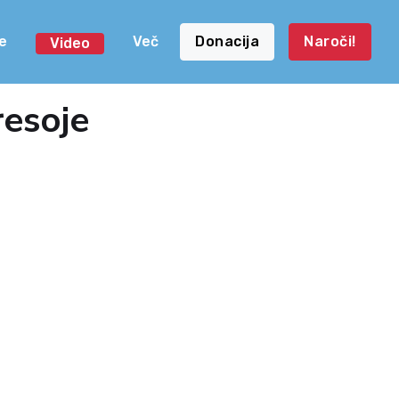
e
Več
Donacija
Naroči!
Video
esoje