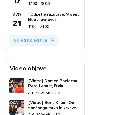
17
17:00 - 18:00
»Odprtje razstave: V senci
AVG
Beethovnove«
21
11:00 - 21:00
Ogled koledarja
Video objave
[Video] Domen Pociecha,
Pero Lenart, Ervin
Kostanjšek: Šport
6. 8. 2026 ob 18:00
specialcev (Vroča tema, 6.
8. 2026)
[Video] Boris Kham: Od
sončnega mrka in krvave
lune do slovenskih