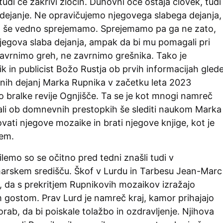
tudi če zakrivi zločin. Duhovni oče ostaja človek, tudi
 dejanje. Ne opravičujemo njegovega slabega dejanja,
a še vedno sprejemamo. Sprejemamo pa ga ne zato,
 njegova slaba dejanja, ampak da bi mu pomagali pri
Zavrnimo greh, ne zavrnimo grešnika. Tako je
k in publicist Božo Rustja ob prvih informacijah gled
ih dejanj Marka Rupnika v začetku leta 2023
 bralke revije Ognjišče. Ta se je kot mnogi namreč
 ali ob domnevnih prestopkih še slediti naukom Marka
ati njegove mozaike in brati njegove knjige, kot je
tem.
emo so se očitno pred tedni znašli tudi v
rskem središču. Škof v Lurdu in Tarbesu Jean-Marc
l, da s prekritjem Rupnikovih mozaikov izražajo
 gostom. Prav Lurd je namreč kraj, kamor prihajajo
orab, da bi poiskale tolažbo in ozdravljenje. Njihova