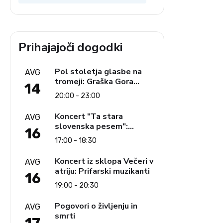
Prihajajoči dogodki
Pol stoletja glasbe na
AVG
tromeji: Graška Gora
14
obeležuje 50. jubilejni
20:00 - 23:00
festival narodno-zabavne
glasbe
Koncert "Ta stara
AVG
slovenska pesem":
16
Ljudski pevci Jezerci
17:00 - 18:30
Koncert iz sklopa Večeri v
AVG
atriju: Prifarski muzikanti
16
19:00 - 20:30
Pogovori o življenju in
AVG
smrti