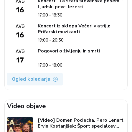
Koncert "Ta stara slovenska pesem":
AVG
Ljudski pevci Jezerci
16
17:00 - 18:30
Koncert iz sklopa Večeri v atriju:
AVG
Prifarski muzikanti
16
19:00 - 20:30
Pogovori o življenju in smrti
AVG
17
17:00 - 18:00
Ogled koledarja
Video objave
[Video] Domen Pociecha, Pero Lenart,
Ervin Kostanjšek: Šport specialcev
(Vroča tema, 6. 8. 2026)