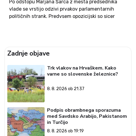
Po odstopu Marjana Šarca z mesta predsednika
vlade se vrstijo odzivi prvakov parlamentarnih
političnih strank. Predvsem opozicijski so sicer
naklonjeni ideji predčasnih volitev, a pomisleki
nekaterih drugih odpirajo pandorino skrinjico
morebitnega iskanja nove koalicijske večine.
Glede na prve izjave ideja...
Zadnje objave
Trk vlakov na Hrvaškem. Kako
varne so slovenske železnice?
8. 8. 2026 ob 21:37
Podpis obrambnega sporazuma
med Savdsko Arabijo, Pakistanom
in Turčijo
8. 8. 2026 ob 19:19