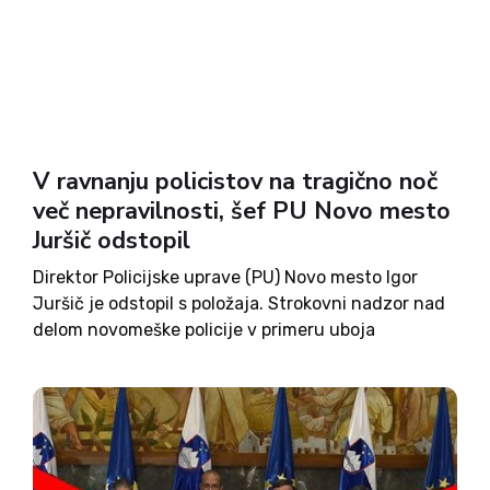
V ravnanju policistov na tragično noč
več nepravilnosti, šef PU Novo mesto
Juršič odstopil
Direktor Policijske uprave (PU) Novo mesto Igor
Juršič je odstopil s položaja. Strokovni nadzor nad
delom novomeške policije v primeru uboja
Novomeščana Aleša Šutarja je namreč pokazal
številne nepravilnosti v ravnanju policije na
usodno noč na 25. oktober. Prvo posredovanje:...