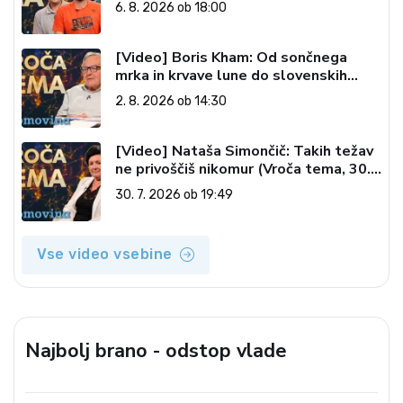
6. 8. 2026 ob 18:00
[Video] Boris Kham: Od sončnega
mrka in krvave lune do slovenskih
pečatov v vesolju (Vroča tema, 2. 8.
2. 8. 2026 ob 14:30
2026)
[Video] Nataša Simončič: Takih težav
ne privoščiš nikomur (Vroča tema, 30.
7. 2026)
30. 7. 2026 ob 19:49
Vse video vsebine
Najbolj brano - odstop vlade