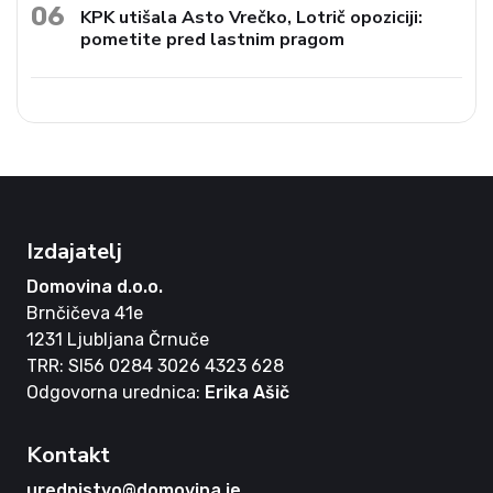
06
KPK utišala Asto Vrečko, Lotrič opoziciji:
pometite pred lastnim pragom
Izdajatelj
Domovina d.o.o.
Brnčičeva 41e
1231 Ljubljana Črnuče
TRR: SI56 0284 3026 4323 628
Odgovorna urednica:
Erika Ašič
Kontakt
urednistvo@domovina.je