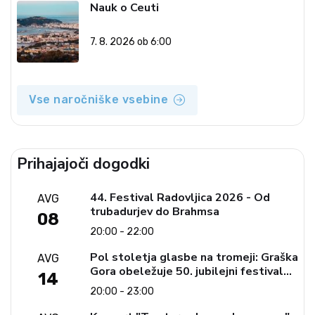
Nauk o Ceuti
7. 8. 2026 ob 6:00
Vse naročniške vsebine
Prihajajoči dogodki
44. Festival Radovljica 2026 - Od
AVG
trubadurjev do Brahmsa
08
20:00 - 22:00
Pol stoletja glasbe na tromeji: Graška
AVG
Gora obeležuje 50. jubilejni festival
14
narodno-zabavne glasbe
20:00 - 23:00