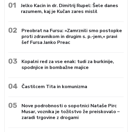
01
Jelko Kacin in dr. Dimitrij Rupel: Šele danes
razumem, kaj je Kučan zares mislil
02
Preobrat na Fursu: »Zamrznili smo postopke
proti zdravnikom in drugim s. p.-jem,« pravi
šef Fursa Janko Preac
03
Kopalni red za vse enak: tudi za burkinije,
spodnjice in bombažne majice
04
Častilcem Tita in komunizma
05
Nove podrobnosti o sopotnici Nataše Pirc
Musar, voznika je tožilstvo že preiskovalo –
zaradi trgovine z drogami