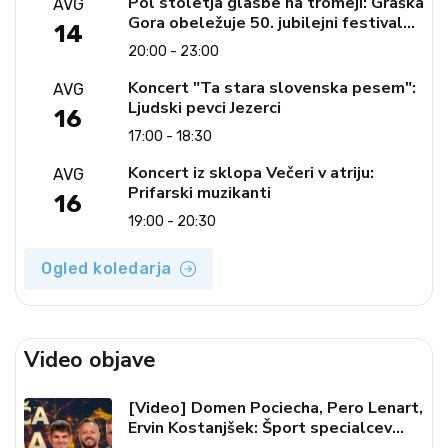
Pol stoletja glasbe na tromeji: Graška
AVG
Gora obeležuje 50. jubilejni festival
14
narodno-zabavne glasbe
20:00 - 23:00
Koncert "Ta stara slovenska pesem":
AVG
Ljudski pevci Jezerci
16
17:00 - 18:30
Koncert iz sklopa Večeri v atriju:
AVG
Prifarski muzikanti
16
19:00 - 20:30
Ogled koledarja
Video objave
[Video] Domen Pociecha, Pero Lenart,
Ervin Kostanjšek: Šport specialcev
(Vroča tema, 6. 8. 2026)