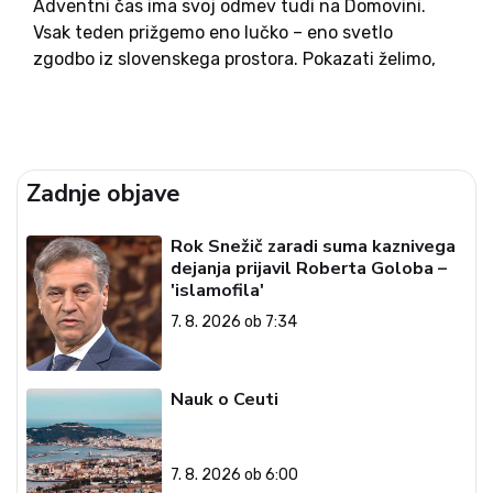
Adventni čas ima svoj odmev tudi na Domovini.
Vsak teden prižgemo eno lučko – eno svetlo
zgodbo iz slovenskega prostora. Pokazati želimo,
da med nami živijo ljudje, ki jim je mar za druge, ki
gradijo skupnost. Vabimo vas k ogledu...
Zadnje objave
Rok Snežič zaradi suma kaznivega
dejanja prijavil Roberta Goloba –
'islamofila'
7. 8. 2026 ob 7:34
Nauk o Ceuti
7. 8. 2026 ob 6:00