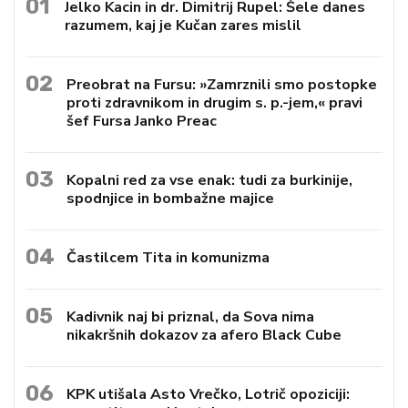
01
Jelko Kacin in dr. Dimitrij Rupel: Šele danes
razumem, kaj je Kučan zares mislil
02
Preobrat na Fursu: »Zamrznili smo postopke
proti zdravnikom in drugim s. p.-jem,« pravi
šef Fursa Janko Preac
03
Kopalni red za vse enak: tudi za burkinije,
spodnjice in bombažne majice
04
Častilcem Tita in komunizma
05
Kadivnik naj bi priznal, da Sova nima
nikakršnih dokazov za afero Black Cube
06
KPK utišala Asto Vrečko, Lotrič opoziciji: