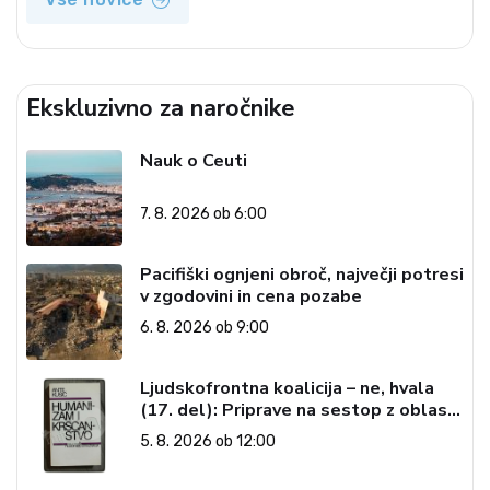
Ekskluzivno za naročnike
Nauk o Ceuti
7. 8. 2026 ob 6:00
Pacifiški ognjeni obroč, največji potresi
v zgodovini in cena pozabe
6. 8. 2026 ob 9:00
Ljudskofrontna koalicija – ne, hvala
(17. del): Priprave na sestop z oblasti
– dvorska opozicija 6: Gramsci na delu:
5. 8. 2026 ob 12:00
Revija 2000 in revolucionarna
izvotlitev krščanstva