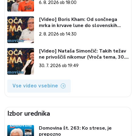
6. 8. 2026 ob 18:00
[Video] Boris Kham: Od sončnega
mrka in krvave lune do slovenskih
pečatov v vesolju (Vroča tema, 2. 8.
2. 8. 2026 ob 14:30
2026)
[Video] Nataša Simončič: Takih težav
ne privoščiš nikomur (Vroča tema, 30.
7. 2026)
30. 7. 2026 ob 19:49
Vse video vsebine
Izbor urednika
Domovina št. 263: Ko strese, je
prepozno