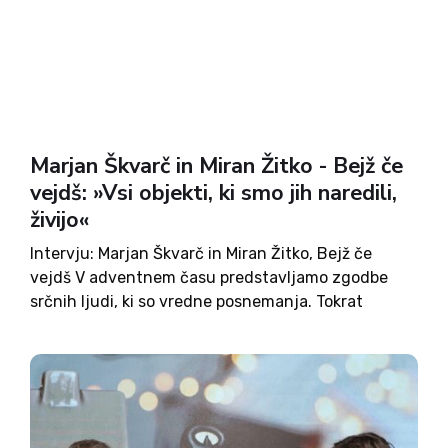
Marjan Škvarč in Miran Žitko - Bejž če
vejdš: »Vsi objekti, ki smo jih naredili,
živijo«
Intervju: Marjan Škvarč in Miran Žitko, Bejž če
vejdš V adventnem času predstavljamo zgodbe
srčnih ljudi, ki so vredne posnemanja. Tokrat
predstavljamo skupino Bejž če vejdš. Z nami sta
Miran Žitko in Marjan Škvarč, soustanovitelja te
skupine. Ime skupine je...