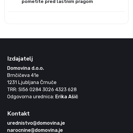
pometite pred lastnim pragom
Izdajatelj
Domovina d.o.o.
Brnčičeva 41e
1231 Ljubljana Črnuče
TRR: SI56 0284 3026 4323 628
Odgovorna urednica:
Erika Ašič
Kontakt
urednistvo@domovina.je
narocnine@domovina.je