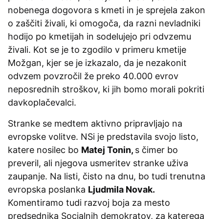
nobenega dogovora s kmeti in je sprejela zakon
o zaščiti živali, ki omogoča, da razni nevladniki
hodijo po kmetijah in sodelujejo pri odvzemu
živali. Kot se je to zgodilo v primeru kmetije
Možgan, kjer se je izkazalo, da je nezakonit
odvzem povzročil že preko 40.000 evrov
neposrednih stroškov, ki jih bomo morali pokriti
davkoplačevalci.
Stranke se medtem aktivno pripravljajo na
evropske volitve. NSi je predstavila svojo listo,
katere nosilec bo
Matej Tonin,
s čimer bo
preveril, ali njegova usmeritev stranke uživa
zaupanje. Na listi, čisto na dnu, bo tudi trenutna
evropska poslanka
Ljudmila Novak.
Komentiramo tudi razvoj boja za mesto
predsednika Socialnih demokratov, za katerega