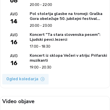
08
20:00 - 22:00
Pol stoletja glasbe na tromeji: Graška
AVG
Gora obeležuje 50. jubilejni festival
14
narodno-zabavne glasbe
20:00 - 23:00
Koncert "Ta stara slovenska pesem":
AVG
Ljudski pevci Jezerci
16
17:00 - 18:30
Koncert iz sklopa Večeri v atriju: Prifarski
AVG
muzikanti
16
19:00 - 20:30
Ogled koledarja
Video objave