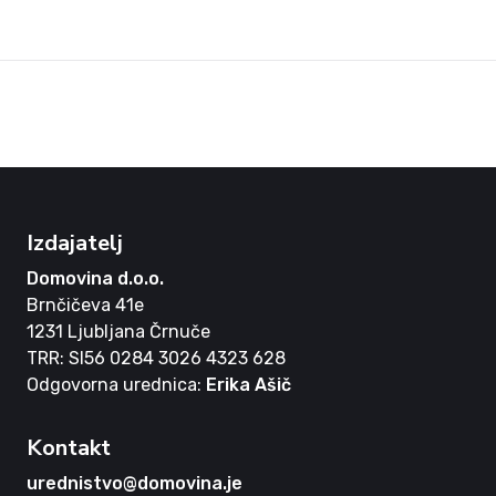
Izdajatelj
Domovina d.o.o.
Brnčičeva 41e
1231 Ljubljana Črnuče
TRR: SI56 0284 3026 4323 628
Odgovorna urednica:
Erika Ašič
Kontakt
urednistvo@domovina.je