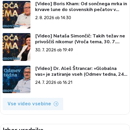
[Video] Boris Kham: Od sončnega mrka in
krvave lune do slovenskih pečatov v
vesolju (Vroča tema, 2. 8. 2026)
2. 8. 2026 ob 14:30
[Video] Nataša Simončič: Takih težav ne
privoščiš nikomur (Vroča tema, 30. 7.
2026)
30. 7. 2026 ob 19:49
[Video] Dr. Aleš Štrancar: »Globalna
vas« je zatiranje vseh (Odmev tedna, 24.
7. 2026)
24. 7. 2026 ob 16:21
Vse video vsebine