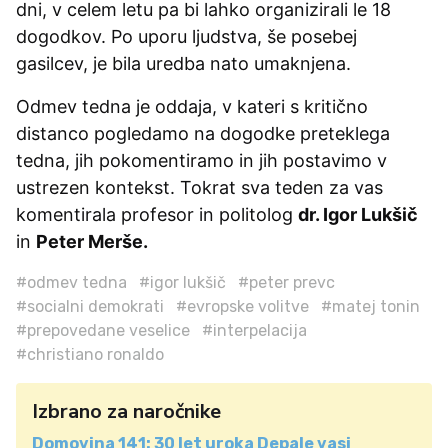
dni, v celem letu pa bi lahko organizirali le 18
dogodkov. Po uporu ljudstva, še posebej
gasilcev, je bila uredba nato umaknjena.
Odmev tedna je oddaja, v kateri s kritično
distanco pogledamo na dogodke preteklega
tedna, jih pokomentiramo in jih postavimo v
ustrezen kontekst. Tokrat sva teden za vas
komentirala profesor in politolog
dr. Igor Lukšič
in
Peter Merše.
#odmev tedna
#igor lukšič
#peter prevc
#socialni demokrati
#evropske volitve
#matej tonin
#prepovedane veselice
#interpelacija
#christiano ronaldo
Izbrano za naročnike
Domovina 141: 30 let uroka Depale vasi