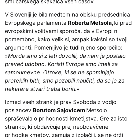
smučarskega skakalca vseh časov.
V Sloveniji je bila medtem na obisku predsednica
Evropskega parlamenta
Roberta Metsola,
ki pred
evropskimi volitvami sporoča, da v Evropi ni
pomembno, kako velik si, ampak kakšni so tvoji
argumenti. Pomenljivo je tudi njeno sporočilo:
»
Morda smo si z leti dovolili, da nam je postalo
preveč udobno. Koristi Evrope smo imeli za
samoumevne. Otroke, ki se ne spominjajo
preteklih bitk, smo pozabili naučiti, da se je za
nekatere stvari treba boriti.«
Izmed vseh strank je prav Svoboda z vodjo
poslancev
Borutom Sajovicem
Metsolo
spraševala o prihodnosti kmetijstva. Gre za isto
stranko, ki obdavčuje prej neobdavčene
prihodke kmetov, zamuja z izplačili, se ne drži