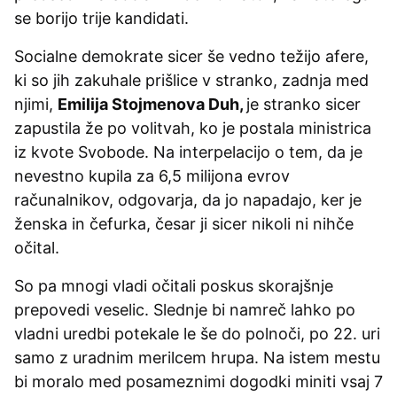
se borijo trije kandidati.
Socialne demokrate sicer še vedno težijo afere,
ki so jih zakuhale prišlice v stranko, zadnja med
njimi,
Emilija Stojmenova Duh,
je stranko sicer
zapustila že po volitvah, ko je postala ministrica
iz kvote Svobode. Na interpelacijo o tem, da je
nevestno kupila za 6,5 milijona evrov
računalnikov, odgovarja, da jo napadajo, ker je
ženska in čefurka, česar ji sicer nikoli ni nihče
očital.
So pa mnogi vladi očitali poskus skorajšnje
prepovedi veselic. Slednje bi namreč lahko po
vladni uredbi potekale le še do polnoči, po 22. uri
samo z uradnim merilcem hrupa. Na istem mestu
bi moralo med posameznimi dogodki miniti vsaj 7