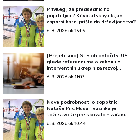
Privilegij za predsedničino
prijateljico? Krivolutskaya kljub
zaporni kazni prišla do državljanstva?
6. 8. 2026 ob 13:09
[Prejeli smo] SLS ob odločitvi US
glede referenduma o zakonu o
interventnih ukrepih za razvoj
Slovenije
6. 8. 2026 ob 11:07
Nove podrobnosti o sopotnici
Nataše Pirc Musar, voznika je
tožilstvo že preiskovalo – zaradi
trgovine z drogami
6. 8. 2026 ob 10:44