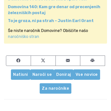
Domovina 140: Kam gre denar od precenjenih
železniških postaj
To je groza, ni pa strah – Justin Earl Grant
Še niste naročnik Domovine? Obiščite našo
naročniško stran
Share on Facebook
Share on Twitter
Share by email
Natisni
Naroči se
Doniraj
Vse novice
Za naročnike