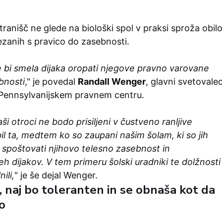
stranišč ne glede na biološki spol v praksi sproža obil
zanih s pravico do zasebnosti.
 bi smela dijaka oropati njegove pravno varovane
bnosti
," je povedal
Randall Wenger
, glavni svetovale
Pennsylvanijskem pravnem centru.
i otroci ne bodo prisiljeni v čustveno ranljive
bil ta, medtem ko so zaupani našim šolam, ki so jih
 spoštovati njihovo telesno zasebnost in
h dijakov. V tem primeru šolski uradniki te dolžnosti
ili,
" je še dejal Wenger.
, naj bo toleranten in se obnaša kot da
o