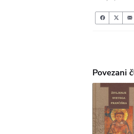
Share on F
Share
Povezani č