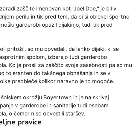
zaradi zaščite imenovan kot "Joel Doe," je bil v
njem perilu in tik pred tem, da bi si oblekel športno
moški garderobi opazil dijakinjo, tudi tik pred
oli pritožil, so mu povedali, da lahko dijaki, ki se
 nasprotnim spolom, izberejo tudi garderobo
a. Ko je prosil za zaščito svoje zasebnosti pa so mu
aj bo toleranten do takšnega obnašanja in se v
olke preobleče kolikor naravno je to mogoče.
 šolskem okrožju Boyertown in je na skrivaj
panje v garderobe in sanitarije tudi osebam
a, o čemer niso obvestili staršev.
ljne pravice