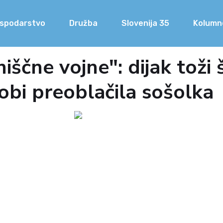
spodarstvo
Družba
Slovenija 35
Kolumn
ščne vojne": dijak toži š
robi preoblačila sošolka