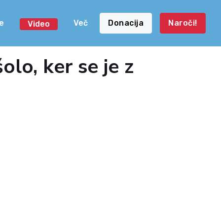
e
Več
Donacija
Naroči!
Video
olo, ker se je z