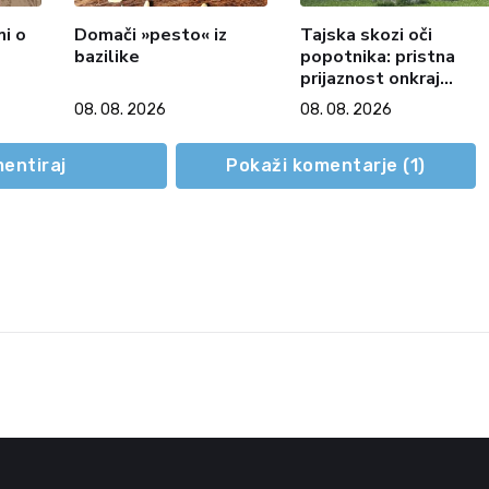
mi o
Domači »pesto« iz
Tajska skozi oči
bazilike
popotnika: pristna
prijaznost onkraj
razglednic (1. del)
08. 08. 2026
08. 08. 2026
entiraj
Pokaži komentarje (
1
)