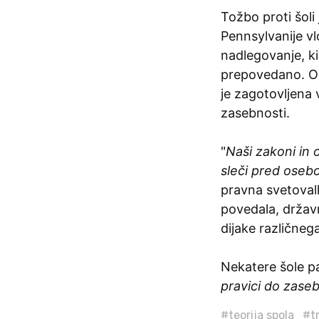
Tožbo proti šol
Pennsylvanije vlo
nadlegovanje, k
prepovedano. Ob
je zagotovljena
zasebnosti.
"
Naši zakoni in 
sleči pred oseb
pravna svetovalk
povedala, držav
dijake različneg
Nekatere šole p
pravici do zaseb
#teorija spola
#t