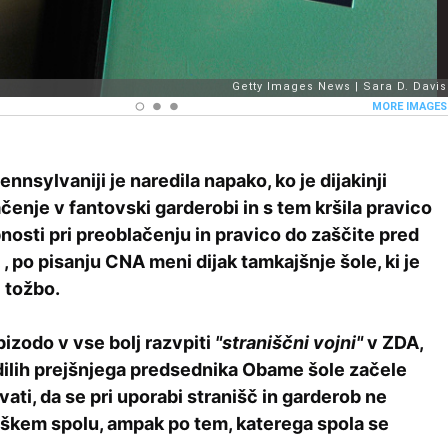
ennsylvaniji je naredila napako, ko je dijakinji
čenje v fantovski garderobi in s tem kršila pravico
nosti pri preoblačenju in pravico do zaščite pred
 po pisanju CNA meni dijak tamkajšnje šole, ki je
l tožbo.
izodo v vse bolj razvpiti
"straniščni vojni"
v ZDA,
dilih prejšnjega predsednika Obame šole začele
ati, da se pri uporabi stranišč in garderob ne
oškem spolu, ampak po tem, katerega spola se