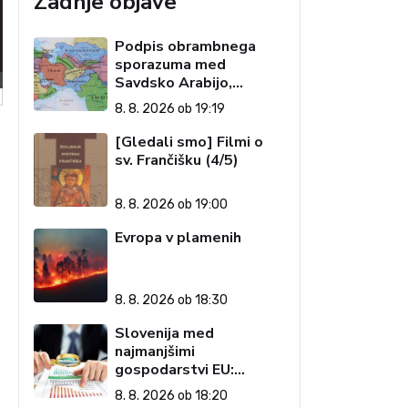
Zadnje objave
Podpis obrambnega
sporazuma med
Savdsko Arabijo,
Pakistanom in Turčijo
8. 8. 2026 ob 19:19
[Gledali smo] Filmi o
sv. Frančišku (4/5)
8. 8. 2026 ob 19:00
Evropa v plamenih
8. 8. 2026 ob 18:30
Slovenija med
najmanjšimi
gospodarstvi EU:
Golobova vlada pustila
8. 8. 2026 ob 18:20
visoke račune državi