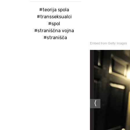
#teorija spola
#transseksualci
#spol
#straniščna vojna
#stranišča
Embed from Getty Images