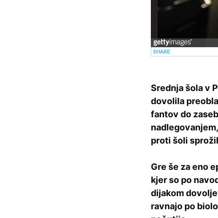
Srednja šola v P
dovolila preobla
fantov do zaseb
nadlegovanjem, ,
proti šoli sproži
Gre še za eno ep
kjer so po navo
dijakom dovoljev
ravnajo po biol