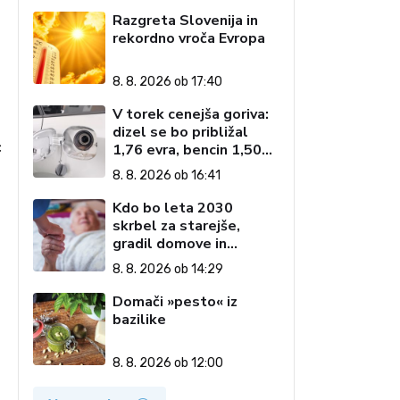
Razgreta Slovenija in
rekordno vroča Evropa
o
8. 8. 2026 ob 17:40
V torek cenejša goriva:
dizel se bo približal
c
1,76 evra, bencin 1,50
evra
8. 8. 2026 ob 16:41
Kdo bo leta 2030
skrbel za starejše,
gradil domove in
zagotavljal javne
8. 8. 2026 ob 14:29
storitve?
Domači »pesto« iz
bazilike
8. 8. 2026 ob 12:00