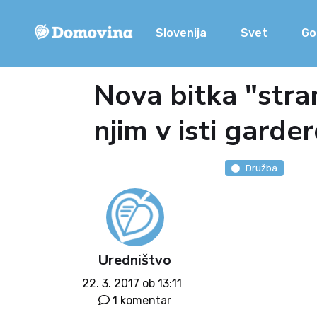
Slovenija
Svet
Go
Nova bitka "strani
njim v isti garde
Družba
Uredništvo
22. 3. 2017 ob 13:11
1 komentar