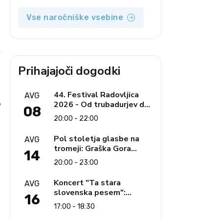
Vse naročniške vsebine
u
Prihajajoči dogodki
44. Festival Radovljica
AVG
o
2026 - Od trubadurjev do
08
Brahmsa
20:00 - 22:00
Pol stoletja glasbe na
AVG
tromeji: Graška Gora
14
obeležuje 50. jubilejni
20:00 - 23:00
festival narodno-zabavne
glasbe
Koncert "Ta stara
AVG
slovenska pesem":
16
Ljudski pevci Jezerci
17:00 - 18:30