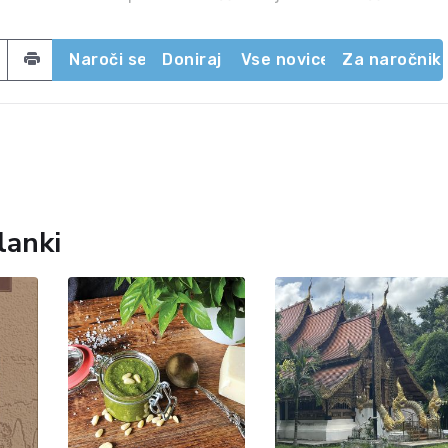
acebook
 on Twitter
Share by email
Naroči se
Doniraj
Vse novice
Za naročnik
lanki