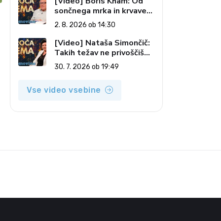
[Video] Boris Kham: Od
sončnega mrka in krvave
lune do slovenskih
2. 8. 2026 ob 14:30
pečatov v vesolju (Vroča
tema, 2. 8. 2026)
[Video] Nataša Simončič:
Takih težav ne privoščiš
nikomur (Vroča tema, 30.
30. 7. 2026 ob 19:49
7. 2026)
Vse video vsebine