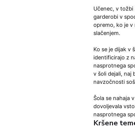
Učenec, v tožbi 
garderobi v spod
opremo, ko je v 
slačenjem.
Ko se je dijak v š
identificirajo z
nasprotnega spol
v šoli dejali, n
navzočnosti soš
Šola se nahaja v
dovoljevala vsto
nasprotnega spol
Kršene teme