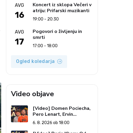
Koncert iz sklopa Večeri v
AVG
atriju: Prifarski muzikanti
16
e
19:00 - 20:30
Pogovori o življenju in
AVG
smrti
17
17:00 - 18:00
Ogled koledarja
Video objave
[Video] Domen Pociecha,
Pero Lenart, Ervin
Kostanjšek: Šport
6. 8. 2026 ob 18:00
specialcev (Vroča tema, 6.
8. 2026)