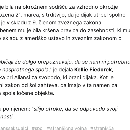
i je bila na okrožnem sodišču za vzhodno okrožje
žena 21. marca, s trditvijo, da je dijak utrpel spolno
i je v skladu z 9. členom zveznega zakona
enem mu je bila kršena pravica do zasebnosti, ki m
 v skladu z ameriško ustavo in zveznim zakonom o
običaji že dolgo prepoznavajo, da se nam ni potrebn
o nasprotnega spola
," je dejala
Kellie Fiedorek
,
a pri Aliansi za svobodo, ki brani dijaka. Kot je
ni zakon od šol zahteva, da imajo v ta namen za
a spola ločene objekte.
a po njenem: "
silijo otroke, da se odpovedo svoji
nosti
".
ransseksualci
#spol
#straniščna vojna
#stranišča