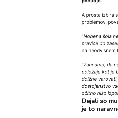
počutijo.
A prosta izbira 
problemov, pove
"
Nobena šola ne
pravice do zase
na neodvisnem 
"
Zaupamo, da naš
položaje kot je 
dolžne varovati,
dostojanstvo vse
očitno niso izpoln
Dejali so mu
je to naravn