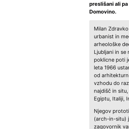
preslišani ali pa
Domovino.
Milan Zdravko 
urbanist in m
arheološke ded
Ljubljani in s
poklicne poti 
leta 1966 ustan
od arhitekturne
vzhodu do razv
najdišč in sit
Egiptu, Italiji,
Njegov protot
(arch-in-situ) 
zagovornik var