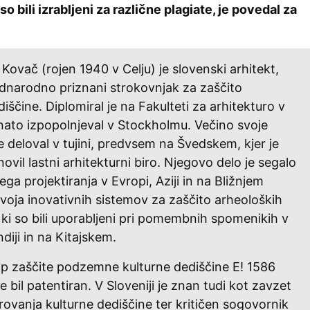
 so bili izrabljeni za različne plagiate, je povedal za
Kovač (rojen 1940 v Celju) je slovenski arhitekt,
ednarodno priznani strokovnjak za zaščito
iščine. Diplomiral je na Fakulteti za arhitekturo v
e nato izpopolnjeval v Stockholmu. Večino svoje
je deloval v tujini, predvsem na Švedskem, kjer je
ovil lastni arhitekturni biro. Njegovo delo je segalo
ga projektiranja v Evropi, Aziji in na Bližnjem
oja inovativnih sistemov za zaščito arheoloških
u, ki so bili uporabljeni pri pomembnih spomenikih v
 Indiji in na Kitajskem.
ip zaščite podzemne kulturne dediščine E! 1586
je bil patentiran. V Sloveniji je znan tudi kot zavzet
ovanja kulturne dediščine ter kritičen sogovornik