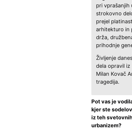
pri vprašanjih
strokovno del
prejel platinas
arhitekturo in
drža, družben
prihodnje gene
Življenje dane
dela opravil iz
Milan Kovač A
tragedija.
Pot vas je vodil
kjer ste sodelov
iz teh svetovnih
urbanizem?