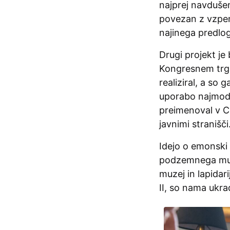
najprej navdušen
povezan z vzpenj
najinega predlo
Drugi projekt je
Kongresnem trgu
realiziral, a so 
uporabo najmoder
preimenoval v 
javnimi stranišč
Idejo o emonski 
podzemnega muz
muzej in lapidar
II, so nama ukra