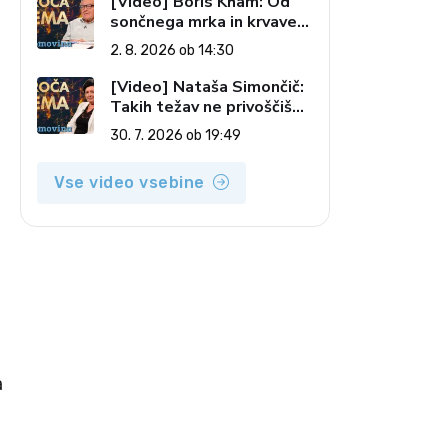
[Video] Boris Kham: Od
sončnega mrka in krvave
lune do slovenskih
2. 8. 2026 ob 14:30
pečatov v vesolju (Vroča
tema, 2. 8. 2026)
a
[Video] Nataša Simončič:
Takih težav ne privoščiš
nikomur (Vroča tema, 30.
30. 7. 2026 ob 19:49
7. 2026)
Vse video vsebine
a