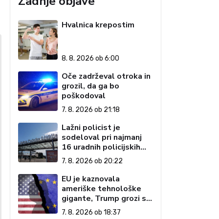
Zadnje objave
Hvalnica krepostim
8. 8. 2026 ob 6:00
Oče zadrževal otroka in
grozil, da ga bo
poškodoval
7. 8. 2026 ob 21:18
Lažni policist je
sodeloval pri najmanj
16 uradnih policijskih
postopkih
7. 8. 2026 ob 20:22
EU je kaznovala
ameriške tehnološke
gigante, Trump grozi s
carinami
7. 8. 2026 ob 18:37