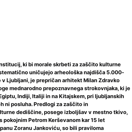
titucij, ki bi morale skrbeti za zaščito kulturne
istematično uničujejo arheološka najdišča 5.000-
v Ljubljani, je prepričan arhitekt Milan Zdravko
loge mednarodno prepoznavnega strokovnjaka, ki je
giptu, Indiji, Italiji in na Kitajskem, pri ljubljanskih
 ni posluha. Predlogi za zaščito in
lturne dediščine, posege izboljšav v mestno tkivo,
aj s pokojnim Petrom Kerševanom kar 15 let
upanu Zoranu Jankoviću, so bili praviloma