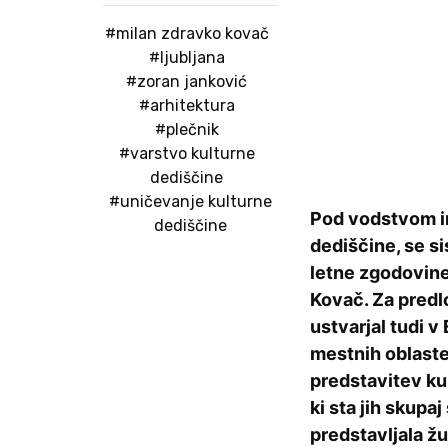
#milan zdravko kovač
#ljubljana
#zoran janković
#arhitektura
#plečnik
#varstvo kulturne
dediščine
#uničevanje kulturne
Pod vodstvom ins
dediščine
dediščine, se s
letne zgodovine 
Kovač. Za pred
ustvarjal tudi v E
mestnih oblasteh
predstavitev ku
ki sta jih skup
predstavljala ž