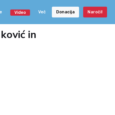
e
Več
Donacija
Naroči!
Video
ković in