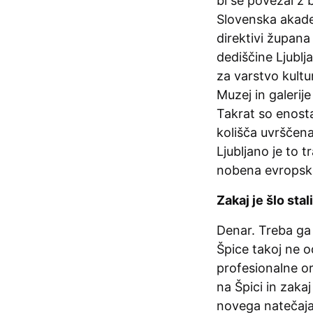
bi se povezal z 
Slovenska akadem
direktivi župana
dediščine Ljublj
za varstvo kultu
Muzej in galerij
Takrat so enostav
kolišča uvrščen
Ljubljano je to 
nobena evropska
Zakaj je šlo st
Denar. Treba ga 
Špice takoj ne o
profesionalne or
na Špici in zaka
novega natečaja p