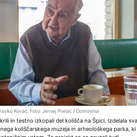
ravko Kovač. Foto: Jernej Prelac / Domovina
ili in testno izkopali del kolišča na Špici. Izdelala sv
ega koliščarskega muzeja in arheološkega parka, ki