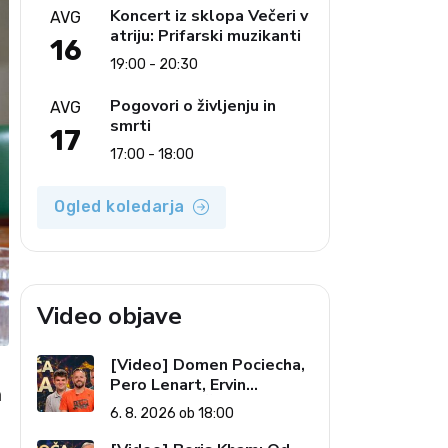
Koncert iz sklopa Večeri v
AVG
atriju: Prifarski muzikanti
16
19:00 - 20:30
Pogovori o življenju in
AVG
smrti
17
17:00 - 18:00
Ogled koledarja
Video objave
[Video] Domen Pociecha,
Pero Lenart, Ervin
a
Kostanjšek: Šport
6. 8. 2026 ob 18:00
specialcev (Vroča tema, 6.
8. 2026)