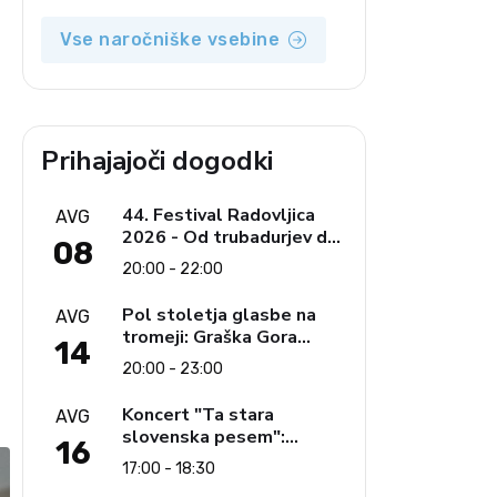
Vse naročniške vsebine
Prihajajoči dogodki
44. Festival Radovljica
AVG
2026 - Od trubadurjev do
08
Brahmsa
20:00 - 22:00
Pol stoletja glasbe na
AVG
tromeji: Graška Gora
14
obeležuje 50. jubilejni
20:00 - 23:00
festival narodno-zabavne
glasbe
Koncert "Ta stara
AVG
slovenska pesem":
16
Ljudski pevci Jezerci
17:00 - 18:30