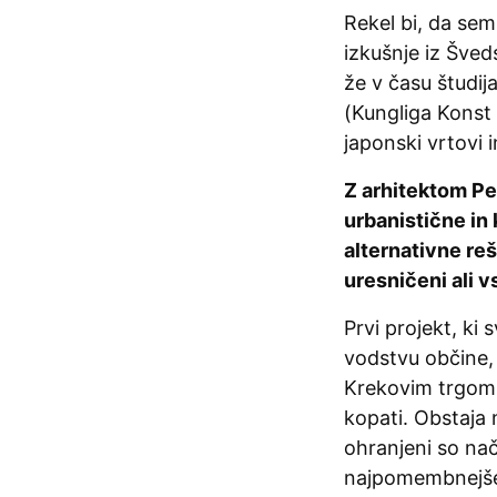
Rekel bi, da sem
izkušnje iz Šved
že v času študi
(Kungliga Konst 
japonski vrtovi
Z arhitektom Pe
urbanistične in 
alternativne reši
uresničeni ali 
Prvi projekt, ki
vodstvu občine,
Krekovim trgom. 
kopati. Obstaja
ohranjeni so načr
najpomembnejše 