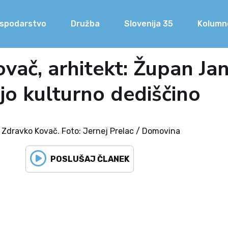
spodarstvo
Družba
Slovenija 35
Kolumn
vač, arhitekt: Župan Jan
jejo kulturno dediščino
 Zdravko Kovač. Foto: Jernej Prelac / Domovina
POSLUŠAJ ČLANEK