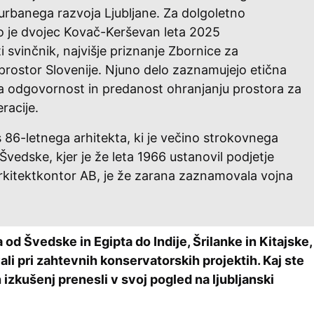
 urbanega razvoja Ljubljane. Za dolgoletno
o je dvojec Kovač-Kerševan leta 2025
ti svinčnik, najvišje priznanje Zbornice za
 prostor Slovenije. Njuno delo zaznamujejo etična
a odgovornost in predanost ohranjanju prostora za
racije.
s 86-letnega arhitekta, ki je večino strokovnega
 Švedske, kjer je že leta 1966 ustanovil podjetje
rkitektkontor AB, je že zarana zaznamovala vojna
a od Švedske in Egipta do Indije, Šrilanke in Kitajske,
ali pri zahtevnih konservatorskih projektih. Kaj ste
 izkušenj prenesli v svoj pogled na ljubljanski