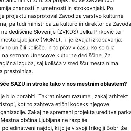
botaničnim vrtom. Za projekt so se zavzeli tudi
ija znanosti in umetnosti in strokovnjaki. Po
 je projektu nasprotoval Zavod za varstvo kulturne
ana, pa tudi ministrica za kulturo in direktorica Zavod
rne dediščine Slovenije (ZVKDS) Jelka Pirkovič ter
e mesta Ljubljane (MGML), ki je izvajal izkopavanja.
no uničili kolišče, in to prav v času, ko so bila
a na seznam Unescove kulturne dediščine. Za
tragična izguba, saj kolišča v središču mesta nima
 prestolnica.
ališče SAZU in stroke tako v nos mestnim oblastem?
je bilo porabiti. Takrat nisem razumel, zakaj arhitekt
dstopi, kot to zahteva etični kodeks njegove
ganizacije. Zakaj ne spremeni projekta ureditve park
j Mestna občina Ljubljana ne razpiše
o edinstveni najdbi, ki jo je v svoji trilogiji Bobri že