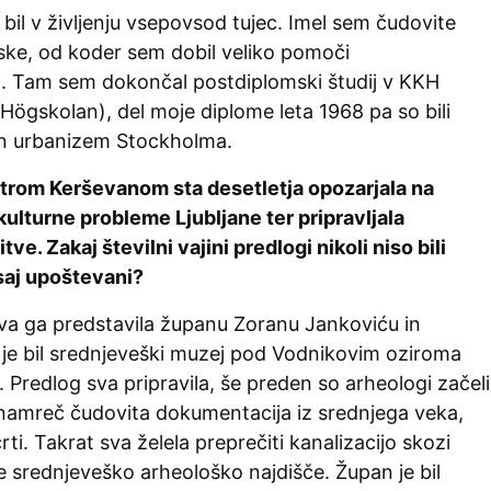
 bil v življenju vsepovsod tujec. Imel sem čudovite
ske, od koder sem dobil veliko pomoči
ja. Tam sem dokončal postdiplomski študij v KKH
Högskolan), del moje diplome leta 1968 pa so bili
 in urbanizem Stockholma.
trom Kerševanom sta desetletja opozarjala na
kulturne probleme Ljubljane ter pripravljala
tve. Zakaj številni vajini predlogi nikoli niso bili
vsaj upoštevani?
 sva ga predstavila županu Zoranu Jankoviću in
 je bil srednjeveški muzej pod Vodnikovim oziroma
Predlog sva pripravila, še preden so arheologi začeli
 namreč čudovita dokumentacija iz srednjega veka,
ti. Takrat sva želela preprečiti kanalizacijo skozi
srednjeveško arheološko najdišče. Župan je bil