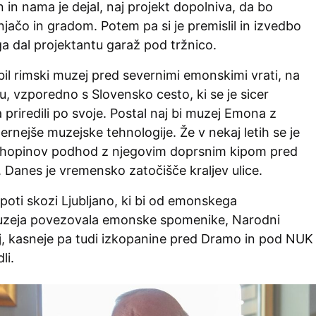
 in nama je dejal, naj projekt dopolniva, da bo
ačo in gradom. Potem pa si je premislil in izvedbo
ga dal projektantu garaž pod tržnico.
 bil rimski muzej pred severnimi emonskimi vrati, na
, vzporedno s Slovensko cesto, ki se je sicer
ga priredili po svoje. Postal naj bi muzej Emona z
nejše muzejske tehnologije. Že v nekaj letih se je
Chopinov podhod z njegovim doprsnim kipom pred
i. Danes je vremensko zatočišče kraljev ulice.
poti skozi Ljubljano, ki bi od emonskega
eja povezovala emonske spomenike, Narodni
ij, kasneje pa tudi izkopanine pred Dramo in pod NUK
dli.