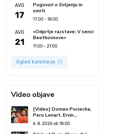
Pogovori o življenju in
AVG
smrti
17
17:00 - 18:00
»Odprtje razstave: V senci
AVG
Beethovnove«
21
11:00 - 21:00
Ogled koledarja
Video objave
[Video] Domen Pociecha,
Pero Lenart, Ervin
Kostanjšek: Šport
6. 8. 2026 ob 18:00
specialcev (Vroča tema, 6.
8. 2026)