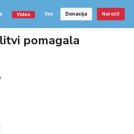
e
Več
Donacija
Naroči!
Video
olitvi pomagala
e