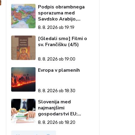
Podpis obrambnega
sporazuma med
Savdsko Arabijo,
Pakistanom in Turčijo
8. 8. 2026 ob 19:19
[Gledali smo] Filmi o
sv. Frančišku (4/5)
8. 8. 2026 ob 19:00
Evropa v plamenih
8. 8. 2026 ob 18:30
Slovenija med
najmanjšimi
gospodarstvi EU:
Golobova vlada pustila
8. 8. 2026 ob 18:20
visoke račune državi