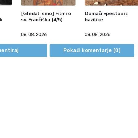
[Gledali smo] Filmi o
Domači »pesto« iz
ek
sv. Frančišku (4/5)
bazilike
08. 08. 2026
08. 08. 2026
entiraj
Pokaži komentarje (
0
)