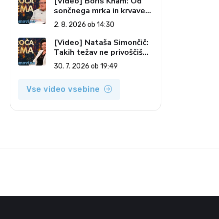
[Video] Boris Kham: Od
sončnega mrka in krvave
lune do slovenskih
2. 8. 2026 ob 14:30
pečatov v vesolju (Vroča
tema, 2. 8. 2026)
[Video] Nataša Simončič:
Takih težav ne privoščiš
nikomur (Vroča tema, 30.
30. 7. 2026 ob 19:49
7. 2026)
Vse video vsebine