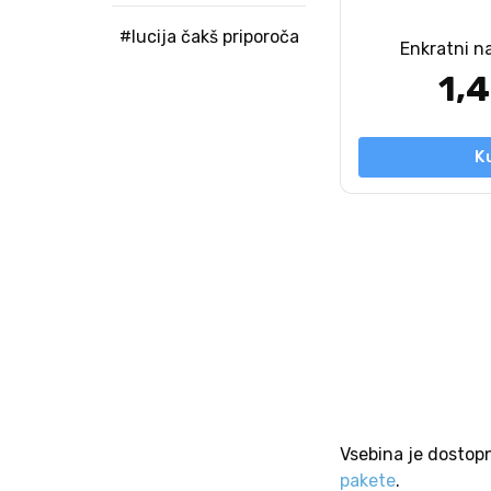
#lucija čakš priporoča
Enkratni n
1,
K
Vsebina je dostop
pakete
.