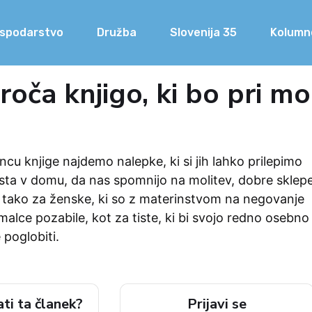
spodarstvo
Družba
Slovenija 35
Kolumn
roča knjigo, ki bo pri m
u knjige najdemo nalepke, ki si jih lahko prilepimo
sta v domu, da nas spomnijo na molitev, dobre sklep
ga tako za ženske, ki so z materinstvom na negovanje
alce pozabile, kot za tiste, ki bi svojo redno osebno
 poglobiti.
ati ta članek?
Prijavi se