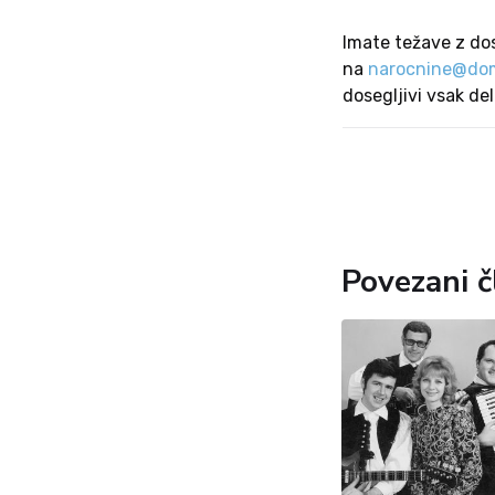
Imate težave z do
na
narocnine@dom
dosegljivi vsak de
Povezani č