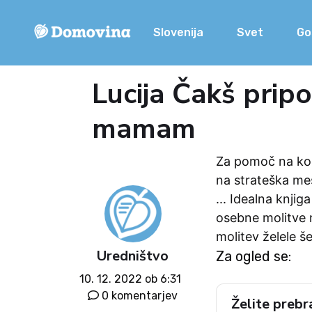
Slovenija
Svet
Go
Lucija Čakš pripo
mamam
Za pomoč na konc
na strateška me
... Idealna knji
osebne molitve m
molitev želele še
Uredništvo
Za ogled se:
10. 12. 2022 ob 6:31
0 komentarjev
Želite prebr