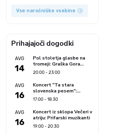
Vse naročniške vsebine
Prihajajoči dogodki
Pol stoletja glasbe na
AVG
tromeji: Graška Gora
14
obeležuje 50. jubilejni
20:00 - 23:00
festival narodno-zabavne
glasbe
Koncert "Ta stara
AVG
slovenska pesem":
16
Ljudski pevci Jezerci
17:00 - 18:30
Koncert iz sklopa Večeri v
AVG
atriju: Prifarski muzikanti
16
19:00 - 20:30