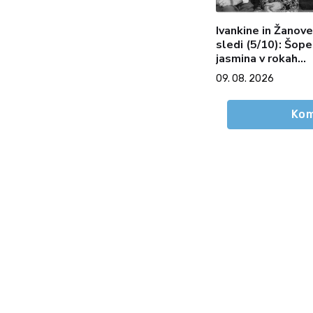
Ivankine in Žanove
sledi (5/10): Šop
jasmina v rokah
držim …
09. 08. 2026
Kom