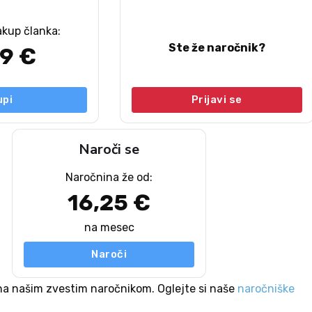
akup članka:
Ste že naročnik?
49 €
upi
Prijavi se
Naroči se
Naročnina že od:
16,25 €
na mesec
Naroči
na našim zvestim naročnikom. Oglejte si naše
naročniške