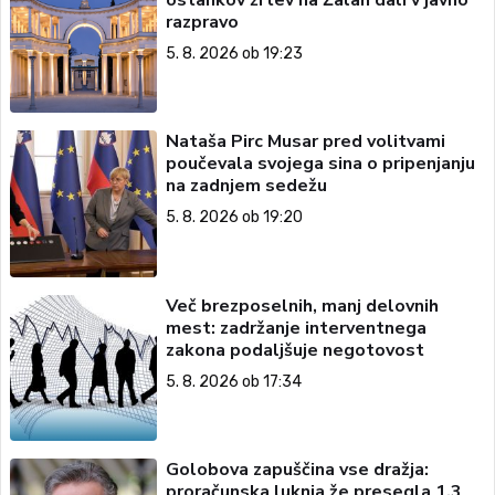
razpravo
5. 8. 2026 ob 19:23
Nataša Pirc Musar pred volitvami
poučevala svojega sina o pripenjanju
na zadnjem sedežu
5. 8. 2026 ob 19:20
Več brezposelnih, manj delovnih
mest: zadržanje interventnega
zakona podaljšuje negotovost
5. 8. 2026 ob 17:34
Golobova zapuščina vse dražja:
proračunska luknja že presegla 1,3