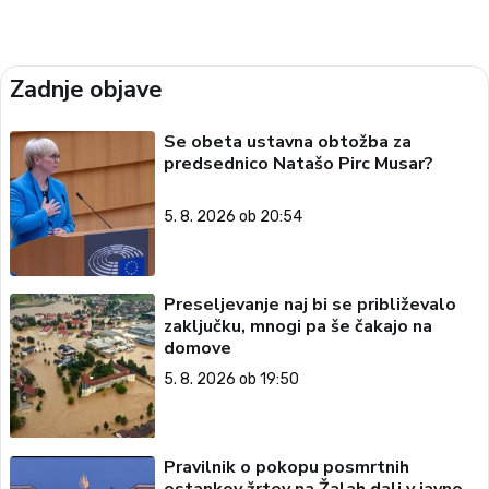
Zadnje objave
Se obeta ustavna obtožba za
predsednico Natašo Pirc Musar?
5. 8. 2026 ob 20:54
Preseljevanje naj bi se približevalo
zaključku, mnogi pa še čakajo na
domove
5. 8. 2026 ob 19:50
Pravilnik o pokopu posmrtnih
ostankov žrtev na Žalah dali v javno