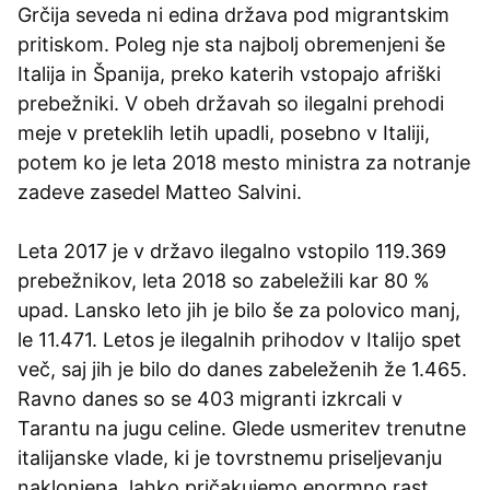
Grčija seveda ni edina država pod migrantskim
pritiskom. Poleg nje sta najbolj obremenjeni še
Italija in Španija, preko katerih vstopajo afriški
prebežniki. V obeh državah so ilegalni prehodi
meje v preteklih letih upadli, posebno v Italiji,
potem ko je leta 2018 mesto ministra za notranje
zadeve zasedel Matteo Salvini.
Leta 2017 je v državo ilegalno vstopilo 119.369
prebežnikov, leta 2018 so zabeležili kar 80 %
upad. Lansko leto jih je bilo še za polovico manj,
le 11.471. Letos je ilegalnih prihodov v Italijo spet
več, saj jih je bilo do danes zabeleženih že 1.465.
Ravno danes so se 403 migranti izkrcali v
Tarantu na jugu celine. Glede usmeritev trenutne
italijanske vlade, ki je tovrstnemu priseljevanju
naklonjena, lahko pričakujemo enormno rast.