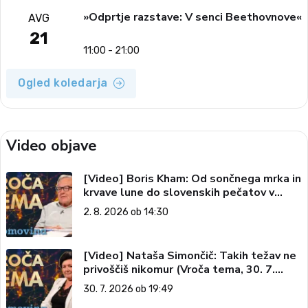
»Odprtje razstave: V senci Beethovnove«
AVG
21
11:00 - 21:00
Ogled koledarja
Video objave
[Video] Boris Kham: Od sončnega mrka in
krvave lune do slovenskih pečatov v
vesolju (Vroča tema, 2. 8. 2026)
2. 8. 2026 ob 14:30
[Video] Nataša Simončič: Takih težav ne
privoščiš nikomur (Vroča tema, 30. 7.
2026)
30. 7. 2026 ob 19:49