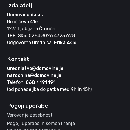
Izdajatelj
Domovina d.o.o.
Brnčičeva 41e
1231 Ljubljana Črnuče
TRR: SI56 0284 3026 4323 628
Odgovorna urednica:
Erika Ašič
Kontakt
urednistvo@domovina.je
narocnine@domovina.je
Telefon:
068 / 191 191
(od ponedeljka do petka med 9h in 15h)
Pogoji uporabe
Varovanje zasebnosti
Pogoji uporabe in komentiranja