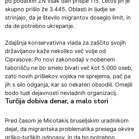
po podatkih ZN vsak dan prispe 115. Letos jih je
skupno prišlo že 3.445. Oblasti in ljudje se
strinjajo, da je število migrantov doseglo limit, in
da de potrebno ukrepanje.
Zdajšnja konservativna vlada za zaščito svojih
državljanov kaže nekoliko več volje od
Ciprasove. Po novi zakonodaji v nobenem
taborišču ne bo smelo bivati več kot 5.000 oseb,
zato novih prišlekov vojska ne sprejema, pač pa
jih s silo odganja, kar so nekateri obsodili. Omejili
bodo tudi dejavnosti nevladnih organizacij.
Turčija dobiva denar, a malo stori
Pred časom je Micotakis bruseljskim uradnikom
dejal, da migrantska problematika presega okvire
grško-turških odnosov, in da bo potrebno