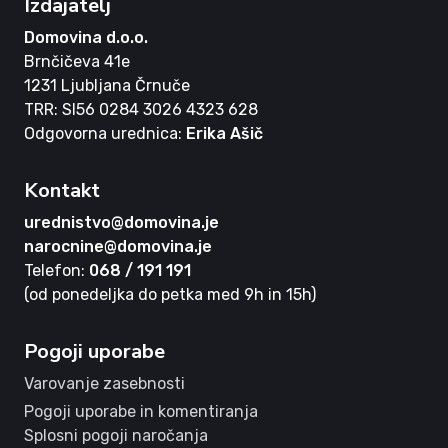
Izdajatelj
Domovina d.o.o.
Brnčičeva 41e
1231 Ljubljana Črnuče
TRR: SI56 0284 3026 4323 628
Odgovorna urednica:
Erika Ašič
Kontakt
urednistvo@domovina.je
narocnine@domovina.je
Telefon:
068 / 191 191
(od ponedeljka do petka med 9h in 15h)
Pogoji uporabe
Varovanje zasebnosti
Pogoji uporabe in komentiranja
Splosni pogoji naročanja