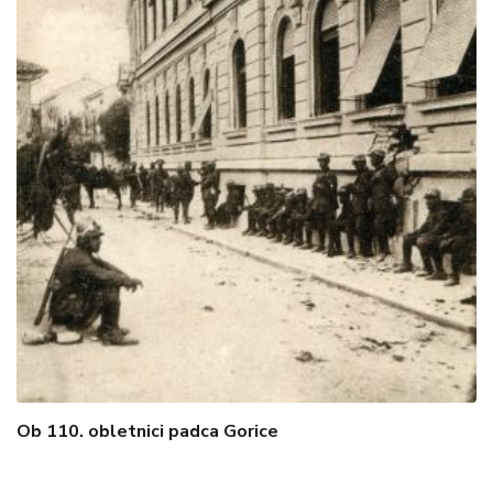
Ob 110. obletnici padca Gorice