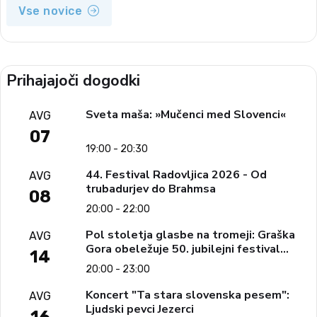
Vse novice
Prihajajoči dogodki
Sveta maša: »Mučenci med Slovenci«
AVG
07
19:00 - 20:30
44. Festival Radovljica 2026 - Od
AVG
trubadurjev do Brahmsa
08
20:00 - 22:00
Pol stoletja glasbe na tromeji: Graška
AVG
Gora obeležuje 50. jubilejni festival
14
narodno-zabavne glasbe
20:00 - 23:00
Koncert "Ta stara slovenska pesem":
AVG
Ljudski pevci Jezerci