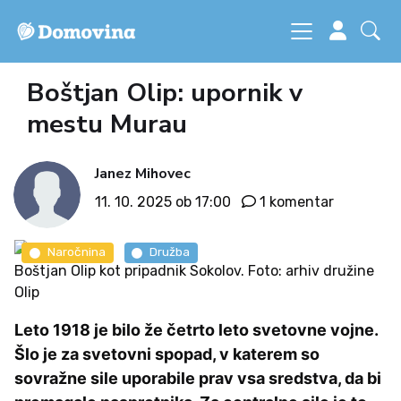
Boštjan Olip: upornik v
mestu Murau
Janez Mihovec
11. 10. 2025 ob 17:00
1 komentar
Naročnina
Družba
Boštjan Olip kot pripadnik Sokolov. Foto: arhiv družine
Olip
Leto 1918 je bilo že četrto leto svetovne vojne.
Šlo je za svetovni spopad, v katerem so
sovražne sile uporabile prav vsa sredstva, da bi