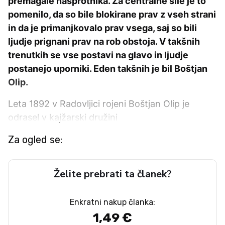
premagale nasprotnika. Za centralne sile je to
pomenilo, da so bile blokirane prav z vseh strani
in da je primanjkovalo prav vsega, saj so bili
ljudje prignani prav na rob obstoja. V takšnih
trenutkih se vse postavi na glavo in ljudje
postanejo uporniki. Eden takšnih je bil Boštjan
Olip.
Leta 1892 v Radovljici rojeni Boštjan Olip je
odrasel v kajžarski družini
Za ogled se:
Želite prebrati ta članek?
Enkratni nakup članka:
1,49 €