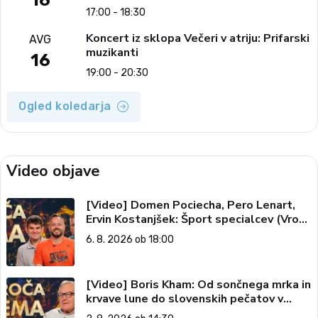
16
17:00 - 18:30
Koncert iz sklopa Večeri v atriju: Prifarski
AVG
muzikanti
16
19:00 - 20:30
Ogled koledarja
Video objave
[Video] Domen Pociecha, Pero Lenart,
Ervin Kostanjšek: Šport specialcev (Vroča
tema, 6. 8. 2026)
6. 8. 2026 ob 18:00
[Video] Boris Kham: Od sončnega mrka in
krvave lune do slovenskih pečatov v
vesolju (Vroča tema, 2. 8. 2026)