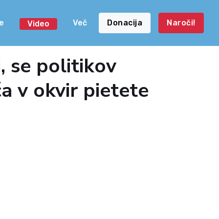
e
Več
Donacija
Naroči!
Video
i, se politikov
a v okvir pietete