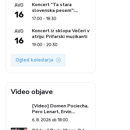
glasbe
Koncert "Ta stara
AVG
slovenska pesem":
16
Ljudski pevci Jezerci
17:00 - 18:30
Koncert iz sklopa Večeri v
AVG
atriju: Prifarski muzikanti
16
19:00 - 20:30
Ogled koledarja
Video objave
[Video] Domen Pociecha,
Pero Lenart, Ervin
Kostanjšek: Šport
6. 8. 2026 ob 18:00
specialcev (Vroča tema, 6.
8. 2026)