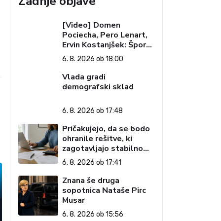
Zadnje objave
[Video] Domen
Pociecha, Pero Lenart,
Ervin Kostanjšek: Šport
specialcev (Vroča tema,
6. 8. 2026 ob 18:00
6. 8. 2026)
Vlada gradi
demografski sklad
6. 8. 2026 ob 17:48
Pričakujejo, da se bodo
ohranile rešitve, ki
zagotavljajo stabilno
davčno okolje
6. 8. 2026 ob 17:41
Znana še druga
sopotnica Nataše Pirc
Musar
6. 8. 2026 ob 15:56