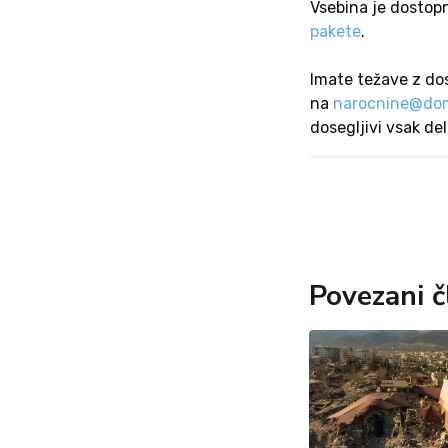
Vsebina je dostop
pakete
.
Imate težave z do
na
narocnine@dom
dosegljivi vsak de
Povezani č