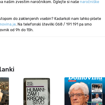
na našim zvestim naročnikom. Oglejte si naše
naročniške
stopom do zaklenjenih vsebin? Kadarkoli nam lahko pišete
ovina.je
. Na telefonski številki 068 / 191 191 pa smo
lovnik od 9h do 15h.
lanki