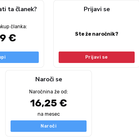
ati ta članek?
Prijavi se
akup članka:
Ste že naročnik?
49 €
upi
Prijavi se
Naroči se
Naročnina že od:
16,25 €
na mesec
Naroči