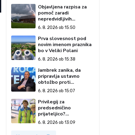
Objavljena razpisa za
pomoč zaradi
nepredvidljivih
dogodkov na kmetiji
6. 8. 2026 ob 15:50
Prva slovesnost pod
novim imenom praznika
bo v Veliki Polani
6. 8. 2026 ob 15:38
Jambrek zanika, da
pripravlja ustavno
obtožbo proti
predsednici: To je
6. 8. 2026 ob 15:07
popolnoma neresnična
informacija
Privilegij za
predsedničino
prijateljico?
Krivolutskaya kljub
6. 8. 2026 ob 13:09
zaporni kazni prišla do
državljanstva?