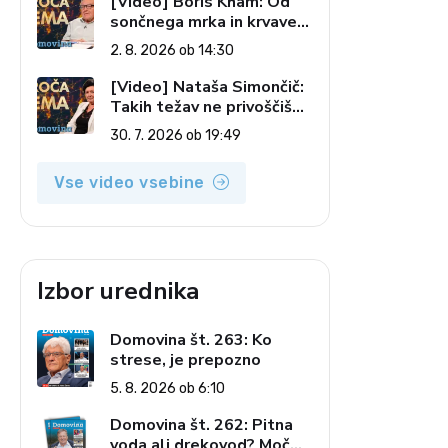
[Video] Boris Kham: Od
sončnega mrka in krvave
lune do slovenskih
2. 8. 2026 ob 14:30
pečatov v vesolju (Vroča
tema, 2. 8. 2026)
[Video] Nataša Simončič:
Takih težav ne privoščiš
nikomur (Vroča tema, 30.
30. 7. 2026 ob 19:49
7. 2026)
Vse video vsebine
Izbor urednika
Domovina št. 263: Ko
strese, je prepozno
5. 8. 2026 ob 6:10
Domovina št. 262: Pitna
voda ali drekovod? Moč