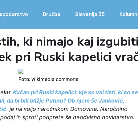
spodarstvo
Družba
Slovenija 35
Kolumn
tih, ki nimajo kaj izgubit
 pri Ruski kapelici vrač
Foto: Wikimedia commons
neku:
Kučan pri Ruski kapelici: kje so vsi tisti, ki so se
li, da bi bili bližje Putinu? Ob njem še Janković,
čič
je na voljo naročnikom Domovine.
Naročnino
spodaj in sproti podprete še neodvisno novinarstvo.