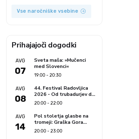
Vse naročniške vsebine
Prihajajoči dogodki
Sveta maša: »Mučenci
AVG
med Slovenci«
07
19:00 - 20:30
44. Festival Radovljica
AVG
2026 - Od trubadurjev do
08
Brahmsa
20:00 - 22:00
Pol stoletja glasbe na
AVG
tromeji: Graška Gora
14
obeležuje 50. jubilejni
20:00 - 23:00
festival narodno-zabavne