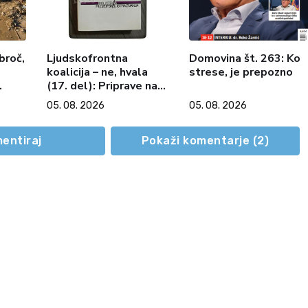
broč,
Ljudskofrontna
Domovina št. 263: Ko
koalicija – ne, hvala
strese, je prepozno
(17. del): Priprave na
sestop z oblasti –
05. 08. 2026
05. 08. 2026
dvorska opozicija 6:
Gramsci na delu: Revija
2000 in revolucionarna
entiraj
Pokaži komentarje (
2
)
izvotlitev krščanstva