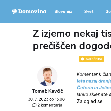
Slovenija
Svet
Go
Z izjemo nekaj tis
prečiščen dogodek
Naročnina
Komentar k čla
leta nazaj drenja
Čeferin in Jelin
Tomaž Kavčič
lahko sklenete 
30. 7. 2023 ob 13:08
Za ogled se:
2 komentarja