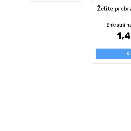
Želite prebr
Enkratni n
1,
K