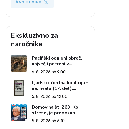
Vse novice
Ekskluzivno za
naročnike
Pacifiški ognjeni obroč,
največji potresi v
zgodovini in cena pozabe
6. 8. 2026 ob 9:00
Ljudskofrontna koalicija –
ne, hvala (17. del):
Priprave na sestop z
5. 8. 2026 ob 12:00
oblasti – dvorska
opozicija 6: Gramsci na
Domovina št. 263: Ko
delu: Revija 2000 in
strese, je prepozno
revolucionarna izvotlitev
5. 8. 2026 ob 6:10
krščanstva