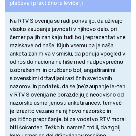
plačevali praktično le levičarji
Na RTV Slovenija se radi pohvalijo, da uživajo
visoko zaupanje javnosti v njihovo delo, pri
čemer pa jih zanikajo tudi bolj reprezentativne
raziskave od naše. Kljub vsemu pa je naša
anketa zanimiva v smislu, da ponuja vpogled v
odnos do nacionalne hiše med nadpovprečno
izobraženimi in družbeno bolj angažiranimi
slovenskimi državljani različnih svetovnih
nazorov. In podatek, da se (ne)zaupanje le-teh
v RTV Slovenija ne porazdeljuje neodvisno od
nazorske usmerjenosti anketirancev, temveč
je izrazito vezano na njihovo nazorsko in
politično prepričanje, bi za vodstvo RTV moral
biti šokanten. Težko bi namreč trdili, da zgolj
levo usmerjen del državljanov resnično