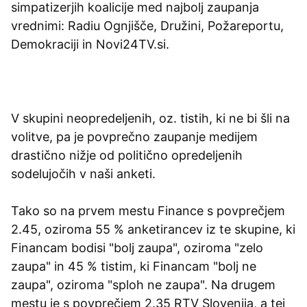
simpatizerjih koalicije med najbolj zaupanja
vrednimi: Radiu Ognjišče, Družini, Požareportu,
Demokraciji in Novi24TV.si.
V skupini neopredeljenih, oz. tistih, ki ne bi šli na
volitve, pa je povprečno zaupanje medijem
drastično nižje od politično opredeljenih
sodelujočih v naši anketi.
Tako so na prvem mestu Finance s povprečjem
2.45, oziroma 55 % anketirancev iz te skupine, ki
Financam bodisi "bolj zaupa", oziroma "zelo
zaupa" in 45 % tistim, ki Financam "bolj ne
zaupa", oziroma "sploh ne zaupa". Na drugem
mestu je s povprečjem 2.35 RTV Slovenija, a tej