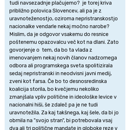
tudi navsezadnje plačujemo? je torej kriva
približno polovica Slovencev, ali pa je z
uravnoteženostjo, oziroma nepristranskostjo
nacionalke vendarle nekaj močno narobe?
Mislim, da je odgovor vsakemu do resnice
poštenemu opazovalcu več kot na dlani. Zato
govorjenje o tem, da bo ta vlada z
imenovanjem nekaj novih članov nadzornega
odbora ali programskega sveta spolitizirala
sedaj nepristranski in neodvisni javni medij,
zveni kot farsa. Če bo to desnosredinska
koalicija storila, bo kvečjemu nekoliko
zmanjšala vpliv politične in ideološke levice v
nacionalni hiši, še zdaleč pa je ne tudi
uravnotežila. Za kaj takšnega, kaj šele, da bi jo
obrnila na "svojo stran", bi potrebovala vsaj
dva ali tri politične mandate in globoke reze v