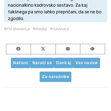
nacionalkino kadrovsko sestavo. Za kaj
takšnega pa smo lahko prepričani, da se ne bo
zgodilo.
#rtv slovenija
#mediji
#novinarji
Share on Facebook
Share on Twitter
Share by email
Natisni
Naroči se
Doniraj
Vse novice
Za naročnike