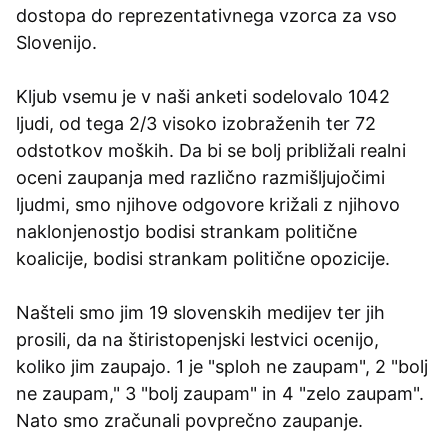
dostopa do reprezentativnega vzorca za vso
Slovenijo.
Kljub vsemu je v naši anketi sodelovalo 1042
ljudi, od tega 2/3 visoko izobraženih ter 72
odstotkov moških. Da bi se bolj približali realni
oceni zaupanja med različno razmišljujočimi
ljudmi, smo njihove odgovore križali z njihovo
naklonjenostjo bodisi strankam politične
koalicije, bodisi strankam politične opozicije.
Našteli smo jim 19 slovenskih medijev ter jih
prosili, da na štiristopenjski lestvici ocenijo,
koliko jim zaupajo. 1 je "sploh ne zaupam", 2 "bolj
ne zaupam," 3 "bolj zaupam" in 4 "zelo zaupam".
Nato smo zračunali povprečno zaupanje.