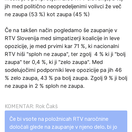
jih med politično neopredeljenimi volivci že več
ne zaupa (53 %) kot zaupa (45 %)
Če na takšen način pogledamo še zaupanje v
RTV Slovenija med simpatizerji koalicije in leve
opozicije, je med prvimi kar 71 %, ki nacionalni
RTV hiši "sploh ne zaupa", ter zgolj 4 % ki ji "bolj
zaupa" ter 0,4 %, ki ji "zelo zaupa". Med
sodelujočimi podporniki leve opozicije pa jih 46
% zelo zaupa, 43 % pa bolj zaupa. Zgolj 9 % ji bolj
ne zaupa in 2 % sploh ne zaupa.
KOMENTAR: Rok Čakš
Če bi vsote na položnicah RTV naročnine
določali glede na zaupanje v njeno delo, bi jo