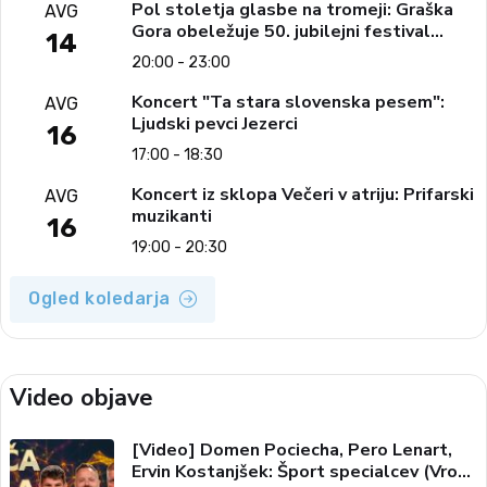
Pol stoletja glasbe na tromeji: Graška
AVG
Gora obeležuje 50. jubilejni festival
14
narodno-zabavne glasbe
20:00 - 23:00
Koncert "Ta stara slovenska pesem":
AVG
Ljudski pevci Jezerci
16
17:00 - 18:30
Koncert iz sklopa Večeri v atriju: Prifarski
AVG
muzikanti
16
19:00 - 20:30
Ogled koledarja
Video objave
[Video] Domen Pociecha, Pero Lenart,
Ervin Kostanjšek: Šport specialcev (Vroča