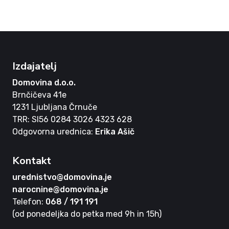
Izdajatelj
Domovina d.o.o.
Brnčičeva 41e
1231 Ljubljana Črnuče
TRR: SI56 0284 3026 4323 628
Odgovorna urednica:
Erika Ašič
Kontakt
urednistvo@domovina.je
narocnine@domovina.je
Telefon:
068 / 191 191
(od ponedeljka do petka med 9h in 15h)