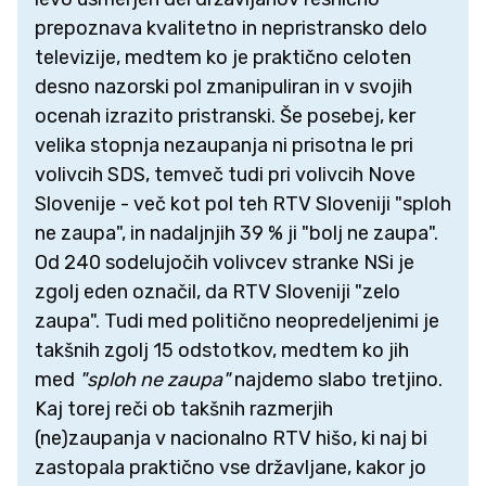
prepoznava kvalitetno in nepristransko delo
televizije, medtem ko je praktično celoten
desno nazorski pol zmanipuliran in v svojih
ocenah izrazito pristranski. Še posebej, ker
velika stopnja nezaupanja ni prisotna le pri
volivcih SDS, temveč tudi pri volivcih Nove
Slovenije - več kot pol teh RTV Sloveniji "sploh
ne zaupa", in nadaljnjih 39 % ji "bolj ne zaupa".
Od 240 sodelujočih volivcev stranke NSi je
zgolj eden označil, da RTV Sloveniji "zelo
zaupa". Tudi med politično neopredeljenimi je
takšnih zgolj 15 odstotkov, medtem ko jih
med
"sploh ne zaupa"
najdemo slabo tretjino.
Kaj torej reči ob takšnih razmerjih
(ne)zaupanja v nacionalno RTV hišo, ki naj bi
zastopala praktično vse državljane, kakor jo