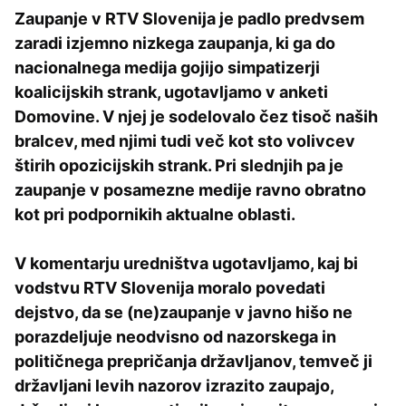
Zaupanje v RTV Slovenija je padlo predvsem
zaradi izjemno nizkega zaupanja, ki ga do
nacionalnega medija gojijo simpatizerji
koalicijskih strank, ugotavljamo v anketi
Domovine. V njej je sodelovalo čez tisoč naših
bralcev, med njimi tudi več kot sto volivcev
štirih opozicijskih strank. Pri slednjih pa je
zaupanje v posamezne medije ravno obratno
kot pri podpornikih aktualne oblasti.
V komentarju uredništva ugotavljamo, kaj bi
vodstvu RTV Slovenija moralo povedati
dejstvo, da se (ne)zaupanje v javno hišo ne
porazdeljuje neodvisno od nazorskega in
političnega prepričanja državljanov, temveč ji
državljani levih nazorov izrazito zaupajo,