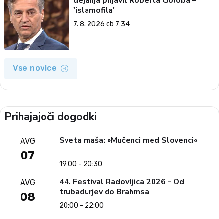
dejanja prijavil Roberta Goloba –
'islamofila'
7. 8. 2026 ob 7:34
Vse novice
Prihajajoči dogodki
Sveta maša: »Mučenci med Slovenci«
AVG
07
19:00 - 20:30
44. Festival Radovljica 2026 - Od
AVG
trubadurjev do Brahmsa
08
20:00 - 22:00