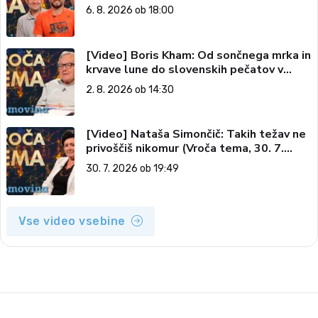
tema, 6. 8. 2026)
6. 8. 2026 ob 18:00
[Video] Boris Kham: Od sončnega mrka in
krvave lune do slovenskih pečatov v
vesolju (Vroča tema, 2. 8. 2026)
2. 8. 2026 ob 14:30
[Video] Nataša Simončič: Takih težav ne
privoščiš nikomur (Vroča tema, 30. 7.
2026)
30. 7. 2026 ob 19:49
Vse video vsebine