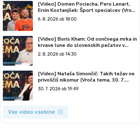
[Video] Domen Pociecha, Pero Lenart,
Ervin Kostanjšek: Šport specialcev (Vroča
tema, 6. 8. 2026)
6. 8. 2026 ob 18:00
[Video] Boris Kham: Od sončnega mrka in
krvave lune do slovenskih pečatov v
vesolju (Vroča tema, 2. 8. 2026)
2. 8. 2026 ob 14:30
[Video] Nataša Simončič: Takih težav ne
privoščiš nikomur (Vroča tema, 30. 7.
2026)
30. 7. 2026 ob 19:49
Vse video vsebine