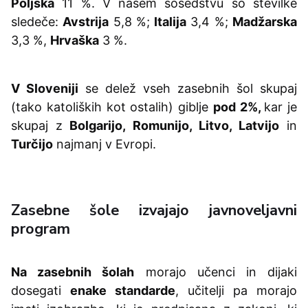
Poljska
11 %. V našem sosedstvu so številke
sledeče:
Avstrija
5,8 %;
Italija
3,4 %;
Madžarska
3,3 %,
Hrvaška
3 %.
V Sloveniji
se delež vseh zasebnih šol skupaj
(tako katoliških kot ostalih) giblje
pod 2%,
kar je
skupaj z
Bolgarijo, Romunijo, Litvo, Latvijo
in
Turčijo
najmanj v Evropi.
Zasebne šole izvajajo javnoveljavni
program
Na zasebnih šolah
morajo učenci in dijaki
dosegati
enake standarde
, učitelji pa morajo