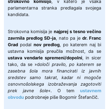
strokovno komisijo
, v katero je vsaka
parlamentarna stranka predlagala svojega
kandidata.
Strokovna komisija je
najprej s tesno večino
zavrnila predlog SD-ja
, nato pa je
dr. Franc
Grad
podal
nov predlog
, po katerem naj bi
ustavna komisija preučila možnost, da se
ustava vendarle spremeni/dopolni
, in sicer
tako, da se »d
oloči pravilo, po katerem se
zasebna šola mora financirati iz javnih
sredstev samo takrat, kadar ni mogoče
osnovnošolskega izobraževanja zagotoviti
prek javne šole
«. O tem
ustavnem
obvodu
podrobneje piše Bogomir Štefančič.