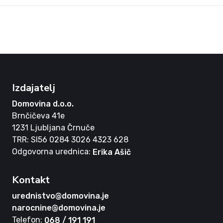
Izdajatelj
Domovina d.o.o.
Brnčičeva 41e
1231 Ljubljana Črnuče
TRR: SI56 0284 3026 4323 628
Odgovorna urednica:
Erika Ašič
Kontakt
urednistvo@domovina.je
narocnine@domovina.je
Telefon:
068 / 191 191