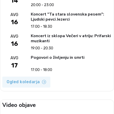
14
narodno-zabavne glasbe
20:00 - 23:00
Koncert "Ta stara slovenska pesem":
AVG
Ljudski pevci Jezerci
16
17:00 - 18:30
Koncert iz sklopa Večeri v atriju: Prifarski
AVG
muzikanti
16
19:00 - 20:30
Pogovori o življenju in smrti
AVG
17
17:00 - 18:00
Ogled koledarja
Video objave