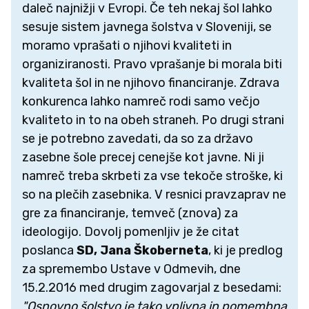
daleč najnižji v Evropi. Če teh nekaj šol lahko
sesuje sistem javnega šolstva v Sloveniji, se
moramo vprašati o njihovi kvaliteti in
organiziranosti. Pravo vprašanje bi morala biti
kvaliteta šol in ne njihovo financiranje. Zdrava
konkurenca lahko namreč rodi samo večjo
kvaliteto in to na obeh straneh. Po drugi strani
se je potrebno zavedati, da so za državo
zasebne šole precej cenejše kot javne. Ni ji
namreč treba skrbeti za vse tekoče stroške, ki
so na plečih zasebnika. V resnici pravzaprav ne
gre za financiranje, temveč (znova) za
ideologijo. Dovolj pomenljiv je že citat
poslanca
SD, Jana Škoberneta
, ki je predlog
za spremembo Ustave v Odmevih, dne
15.2.2016 med drugim zagovarjal z besedami:
"Osnovno šolstvo je tako vplivna in pomembna