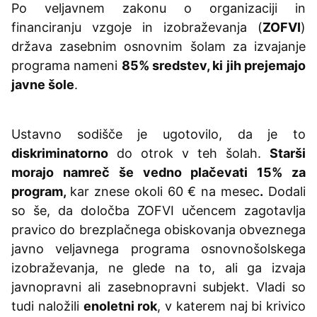
Po veljavnem zakonu o organizaciji in
financiranju vzgoje in izobraževanja (
ZOFVI
)
država zasebnim osnovnim šolam za izvajanje
programa nameni
85% sredstev, ki jih prejemajo
javne šole
.
Ustavno sodišče je ugotovilo, da je to
diskriminatorno
do otrok v teh šolah.
Starši
morajo namreč še vedno plačevati 15% za
program,
kar znese okoli 60 € na mesec
.
Dodali
so še, da določba ZOFVI učencem zagotavlja
pravico do brezplačnega obiskovanja obveznega
javno veljavnega programa osnovnošolskega
izobraževanja, ne glede na to, ali ga izvaja
javnopravni ali zasebnopravni subjekt. Vladi so
tudi naložili
enoletni rok
, v katerem naj bi krivico