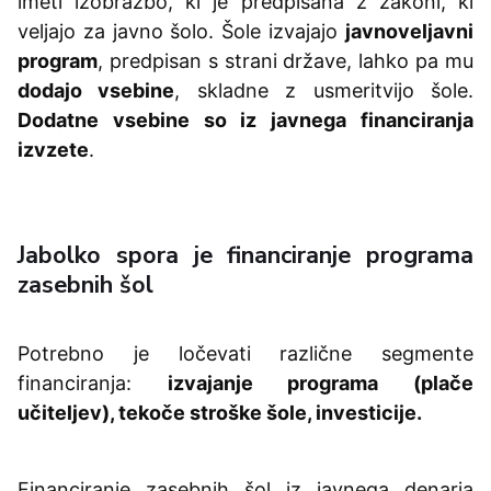
imeti izobrazbo, ki je predpisana z zakoni, ki
veljajo za javno šolo. Šole izvajajo
javnoveljavni
program
, predpisan s strani države, lahko pa mu
dodajo vsebine
, skladne z usmeritvijo šole.
Dodatne vsebine so iz javnega financiranja
izvzete
.
Jabolko spora je financiranje programa
zasebnih šol
Potrebno je ločevati različne segmente
financiranja:
izvajanje programa (plače
učiteljev), tekoče stroške šole, investicije.
Financiranje zasebnih šol iz javnega denarja