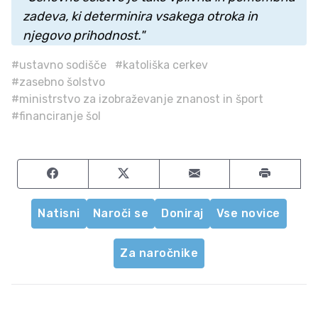
zadeva, ki determinira vsakega otroka in
njegovo prihodnost."
#ustavno sodišče
#katoliška cerkev
#zasebno šolstvo
#ministrstvo za izobraževanje znanost in šport
#financiranje šol
Share on Facebook
Share on Twitter
Share by email
Natisni
Naroči se
Doniraj
Vse novice
Za naročnike