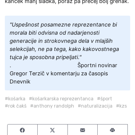
kanček manj sladka, poraz pa precej bolj grenak.
"Uspešnost posamezne reprezentance bi
morala biti odvisna od nadarjenosti
generacije in strokovnega dela v mlajših
selekcijah, ne pa tega, kako kakovostnega
tujca je sposobna pripeljati."
. Športni novinar
Gregor Terzič v komentarju za časopis
Dnevnik
#košarka
#košarkarska reprezentanca
#šport
#rok čakš
#anthony randolph
#naturalizacija
#kzs
Share on Facebook
Share on Twitter
Share by email