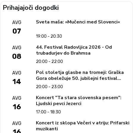
Prihajajoči dogodki
Sveta maša: »Mučenci med Slovenci«
AVG
07
19:00 - 20:30
44. Festival Radovljica 2026 - Od
AVG
trubadurjev do Brahmsa
08
20:00 - 22:00
Pol stoletja glasbe na tromeji: Graška
AVG
Gora obeležuje 50. jubilejni festival
14
narodno-zabavne glasbe
20:00 - 23:00
Koncert "Ta stara slovenska pesem":
AVG
Ljudski pevci Jezerci
16
17:00 - 18:30
Koncert iz sklopa Večeri v atriju: Prifarski
AVG
muzikanti
16