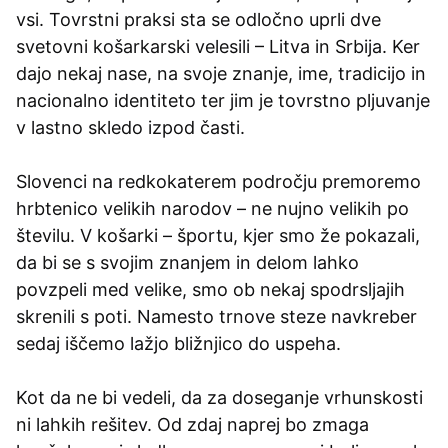
vsi. Tovrstni praksi sta se odločno uprli dve
svetovni košarkarski velesili – Litva in Srbija. Ker
dajo nekaj nase, na svoje znanje, ime, tradicijo in
nacionalno identiteto ter jim je tovrstno pljuvanje
v lastno skledo izpod časti.
Slovenci na redkokaterem področju premoremo
hrbtenico velikih narodov – ne nujno velikih po
številu. V košarki – športu, kjer smo že pokazali,
da bi se s svojim znanjem in delom lahko
povzpeli med velike, smo ob nekaj spodrsljajih
skrenili s poti. Namesto trnove steze navkreber
sedaj iščemo lažjo bližnjico do uspeha.
Kot da ne bi vedeli, da za doseganje vrhunskosti
ni lahkih rešitev. Od zdaj naprej bo zmaga