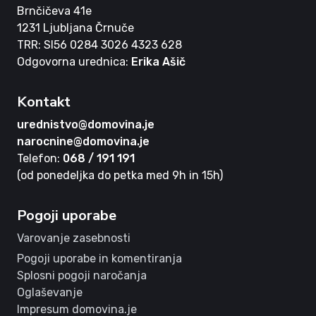
Brnčičeva 41e
1231 Ljubljana Črnuče
TRR: SI56 0284 3026 4323 628
Odgovorna urednica:
Erika Ašič
Kontakt
urednistvo@domovina.je
narocnine@domovina.je
Telefon:
068 / 191 191
(od ponedeljka do petka med 9h in 15h)
Pogoji uporabe
Varovanje zasebnosti
Pogoji uporabe in komentiranja
Splosni pogoji naročanja
Oglaševanje
Impresum domovina.je