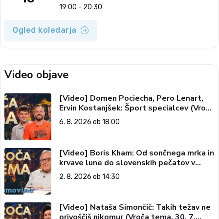
19:00 - 20:30
Ogled koledarja
Video objave
[Video] Domen Pociecha, Pero Lenart,
Ervin Kostanjšek: Šport specialcev (Vroča
tema, 6. 8. 2026)
6. 8. 2026 ob 18:00
[Video] Boris Kham: Od sončnega mrka in
krvave lune do slovenskih pečatov v
vesolju (Vroča tema, 2. 8. 2026)
2. 8. 2026 ob 14:30
[Video] Nataša Simončič: Takih težav ne
privoščiš nikomur (Vroča tema, 30. 7.