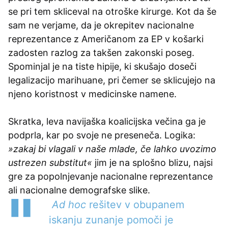
se pri tem skliceval na otroške kirurge. Kot da še
sam ne verjame, da je okrepitev nacionalne
reprezentance z Američanom za EP v košarki
zadosten razlog za takšen zakonski poseg.
Spominjal je na tiste hipije, ki skušajo doseči
legalizacijo marihuane, pri čemer se sklicujejo na
njeno koristnost v medicinske namene.
Skratka, leva navijaška koalicijska večina ga je
podprla, kar po svoje ne preseneča. Logika:
»zakaj bi vlagali v naše mlade, če lahko uvozimo
ustrezen substitut«
jim je na splošno blizu, najsi
gre za popolnjevanje nacionalne reprezentance
ali nacionalne demografske slike.
Ad hoc
rešitev v obupanem
iskanju zunanje pomoči je