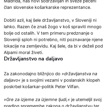
Madrida, naš novi sodržavljan in sveže pečeni
član slovenske košarkarske reprezentance.
Dobiti azil, kaj šele državljanstvo, v Sloveniji ni
lahko. Razen če znaš žogo v koš spraviti mnogo
bolje od ostalih. V tem primeru predznanje o
Sloveniji sploh ni potrebno, niti poznavanje njene
lokacije na zemljevidu. Kaj šele, da bi v deželi pod
Alpami moral živeti.
Državljanstvo na daljavo
Za zakonodajno bližnjico do
»državljanstva na
daljavo«
je s svojimi vezami v poslanskih klopeh
poskrbel košarkar-politik Peter Vilfan
.
»Gre za izjeme za izjemne ljudi,«
je utemeljil svoj
predlog spremembe zakona o državljanstvu ter