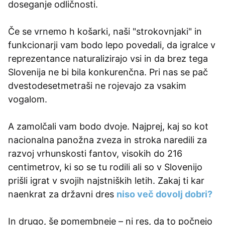
doseganje odličnosti.
Če se vrnemo h košarki, naši "strokovnjaki" in
funkcionarji vam bodo lepo povedali, da igralce v
reprezentance naturalizirajo vsi in da brez tega
Slovenija ne bi bila konkurenčna. Pri nas se pač
dvestodesetmetraši ne rojevajo za vsakim
vogalom.
A zamolčali vam bodo dvoje. Najprej, kaj so kot
nacionalna panožna zveza in stroka naredili za
razvoj vrhunskosti fantov, visokih do 216
centimetrov, ki so se tu rodili ali so v Slovenijo
prišli igrat v svojih najstniških letih. Zakaj ti kar
naenkrat za državni dres
niso več dovolj dobri?
In drugo, še pomembneje – ni res, da to počnejo