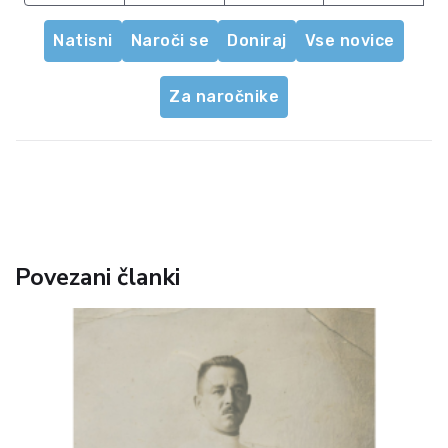
Natisni
Naroči se
Doniraj
Vse novice
Za naročnike
Povezani članki