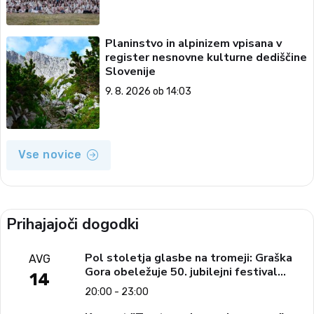
Planinstvo in alpinizem vpisana v
register nesnovne kulturne dediščine
Slovenije
9. 8. 2026 ob 14:03
Vse novice
Prihajajoči dogodki
Pol stoletja glasbe na tromeji: Graška
AVG
Gora obeležuje 50. jubilejni festival
14
narodno-zabavne glasbe
20:00 - 23:00