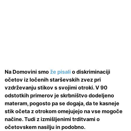
Na Domovini smo
že pisali
o diskriminaciji
očetov iz ločenih starševskih zvez pri
vzdrževanju stikov s svojimi otroki. V 90
odstotkih primerov je skrbništvo dodeljeno
materam, pogosto pa se dogaja, da te kasneje
stik očeta z otrokom omejujejo na vse mogoče
načine. Tudi z izmišljenimi trditvami o
očetovskem nasilju in podobno.