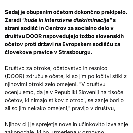
Sedaj je obupanim očetom dokončno prekipelo.
Zaradi
"hude in intenzivne diskriminacije"
s
strani sodišč in Centrov za socialno delo v
društvu DOOR napovedujejo tožbo slovenskih
očetov proti državi na Evropskem sodišču za
človekove pravice v Strasbourgu.
Društvo za otroke, očetovstvo in resnico
(DOOR) združuje očete, ki so jim po ločitvi stiki z
njihovimi otroki zelo omejeni. "V društvu
ocenjujemo, da je v Republiki Sloveniji na tisoče
očetov, ki nimajo stikov z otroci, se zanje borijo
ali so jim nekako omejeni," pravijo v društvu,
Njihov cilj je sprejetje nove in učinkovito izvajanje
zakonodaje, ki bo usmerjena v osnovno