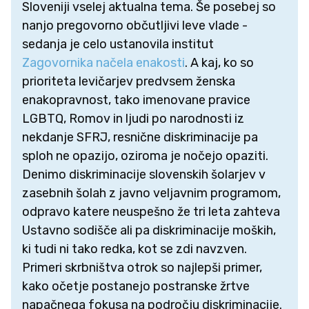
Sloveniji vselej aktualna tema. Še posebej so
nanjo pregovorno občutljivi leve vlade -
sedanja je celo ustanovila institut
Zagovornika načela enakosti
. A kaj, ko so
prioriteta levičarjev predvsem ženska
enakopravnost, tako imenovane pravice
LGBTQ, Romov in ljudi po narodnosti iz
nekdanje SFRJ, resnične diskriminacije pa
sploh ne opazijo, oziroma je nočejo opaziti.
Denimo diskriminacije slovenskih šolarjev v
zasebnih šolah z javno veljavnim programom,
odpravo katere neuspešno že tri leta zahteva
Ustavno sodišče ali pa diskriminacije moških,
ki tudi ni tako redka, kot se zdi navzven.
Primeri skrbništva otrok so najlepši primer,
kako očetje postanejo postranske žrtve
napačnega fokusa na področju diskriminacije.