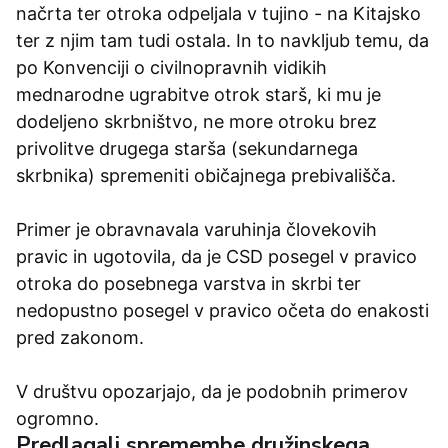
načrta ter otroka odpeljala v tujino - na Kitajsko
ter z njim tam tudi ostala. In to navkljub temu, da
po Konvenciji o civilnopravnih vidikih
mednarodne ugrabitve otrok starš, ki mu je
dodeljeno skrbništvo, ne more otroku brez
privolitve drugega starša (sekundarnega
skrbnika) spremeniti običajnega prebivališča.
Primer je obravnavala varuhinja človekovih
pravic in ugotovila, da je CSD posegel v pravico
otroka do posebnega varstva in skrbi ter
nedopustno posegel v pravico očeta do enakosti
pred zakonom.
V društvu opozarjajo, da je podobnih primerov
ogromno.
Predlagali spremembe družinskega