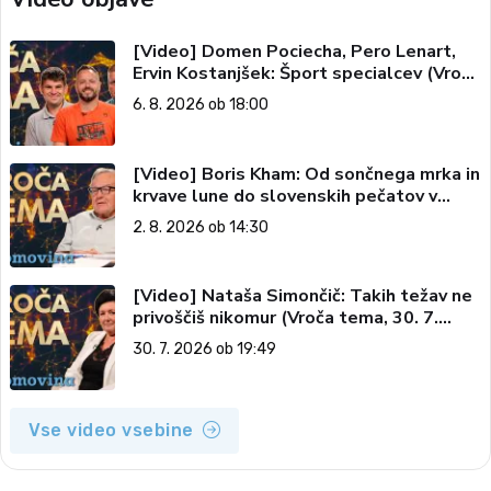
[Video] Domen Pociecha, Pero Lenart,
Ervin Kostanjšek: Šport specialcev (Vroča
tema, 6. 8. 2026)
6. 8. 2026 ob 18:00
[Video] Boris Kham: Od sončnega mrka in
krvave lune do slovenskih pečatov v
vesolju (Vroča tema, 2. 8. 2026)
2. 8. 2026 ob 14:30
[Video] Nataša Simončič: Takih težav ne
privoščiš nikomur (Vroča tema, 30. 7.
2026)
30. 7. 2026 ob 19:49
Vse video vsebine