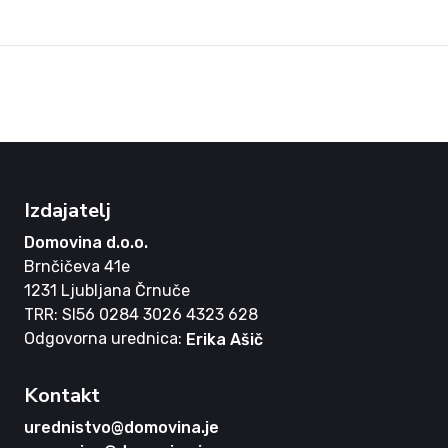
Izdajatelj
Domovina d.o.o.
Brnčičeva 41e
1231 Ljubljana Črnuče
TRR: SI56 0284 3026 4323 628
Odgovorna urednica:
Erika Ašič
Kontakt
urednistvo@domovina.je