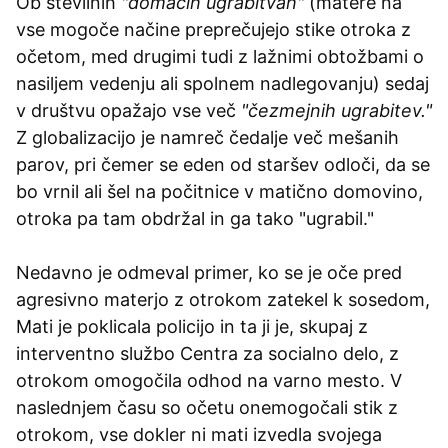
Ob številnih
"domačih ugrabitvah"
(matere na
vse mogoče načine preprečujejo stike otroka z
očetom, med drugimi tudi z lažnimi obtožbami o
nasiljem vedenju ali spolnem nadlegovanju) sedaj
v društvu opažajo vse več
"čezmejnih ugrabitev."
Z globalizacijo je namreč čedalje več mešanih
parov, pri čemer se eden od staršev odloči, da se
bo vrnil ali šel na počitnice v matično domovino,
otroka pa tam obdržal in ga tako "ugrabil."
Nedavno je odmeval primer, ko se je oče pred
agresivno materjo z otrokom zatekel k sosedom,
Mati je poklicala policijo in ta ji je, skupaj z
interventno službo Centra za socialno delo, z
otrokom omogočila odhod na varno mesto. V
naslednjem času so očetu onemogočali stik z
otrokom, vse dokler ni mati izvedla svojega