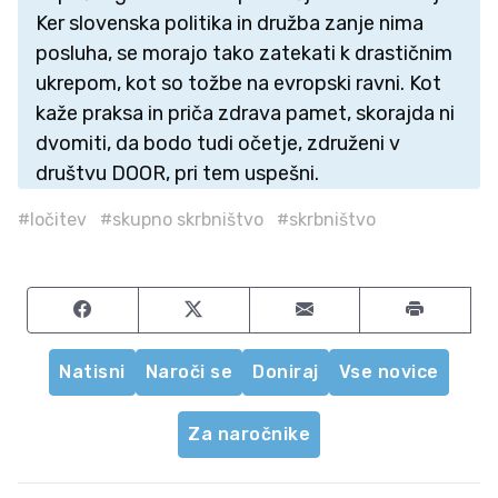
Ker slovenska politika in družba zanje nima
posluha, se morajo tako zatekati k drastičnim
ukrepom, kot so tožbe na evropski ravni. Kot
kaže praksa in priča zdrava pamet, skorajda ni
dvomiti, da bodo tudi očetje, združeni v
društvu DOOR, pri tem uspešni.
#ločitev
#skupno skrbništvo
#skrbništvo
Share on Facebook
Share on Twitter
Share by email
Natisni
Naroči se
Doniraj
Vse novice
Za naročnike