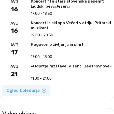
Koncert "Ta stara slovenska pesem":
AVG
Ljudski pevci Jezerci
16
17:00 - 18:30
Koncert iz sklopa Večeri v atriju: Prifarski
AVG
muzikanti
16
19:00 - 20:30
Pogovori o življenju in smrti
AVG
17
17:00 - 18:00
»Odprtje razstave: V senci Beethovnove«
AVG
21
11:00 - 21:00
Ogled koledarja
Video objave