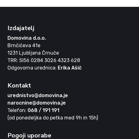
Izdajatelj
Domovina d.o.o.
Brnčičeva 41e
1231 Ljubljana Črnuče
TRR: SI56 0284 3026 4323 628
Odgovorna urednica:
Erika Ašič
Kontakt
urednistvo@domovina.je
narocnine@domovina.je
Telefon:
068 / 191 191
(od ponedeljka do petka med 9h in 15h)
Pogoji uporabe