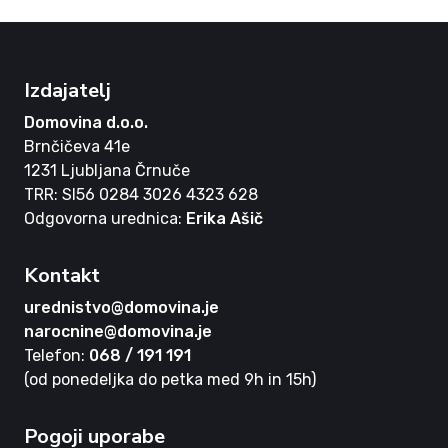
Izdajatelj
Domovina d.o.o.
Brnčičeva 41e
1231 Ljubljana Črnuče
TRR: SI56 0284 3026 4323 628
Odgovorna urednica:
Erika Ašič
Kontakt
urednistvo@domovina.je
narocnine@domovina.je
Telefon:
068 / 191 191
(od ponedeljka do petka med 9h in 15h)
Pogoji uporabe