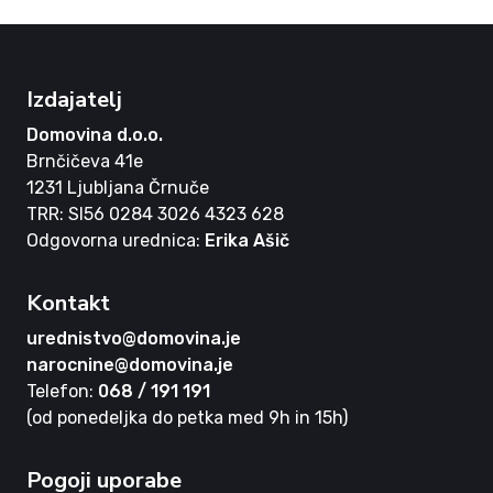
Izdajatelj
Domovina d.o.o.
Brnčičeva 41e
1231 Ljubljana Črnuče
TRR: SI56 0284 3026 4323 628
Odgovorna urednica:
Erika Ašič
Kontakt
urednistvo@domovina.je
narocnine@domovina.je
Telefon:
068 / 191 191
(od ponedeljka do petka med 9h in 15h)
Pogoji uporabe