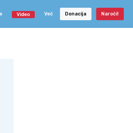
e
Več
Donacija
Naroči!
Video