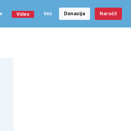
e
Več
Donacija
Naroči!
Video