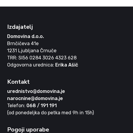
Izdajatelj
Domovina d.o.o.
Brnčičeva 41e
1231 Ljubljana Črnuče
TRR: SI56 0284 3026 4323 628
Odgovorna urednica:
Erika Ašič
Kontakt
urednistvo@domovina.je
narocnine@domovina.je
Telefon:
068 / 191 191
(od ponedeljka do petka med 9h in 15h)
Pogoji uporabe